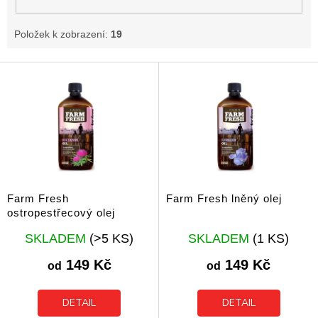
Položek k zobrazení:
19
V
ý
p
i
s
p
r
o
d
Farm Fresh
Farm Fresh lněný olej
u
ostropestřecový olej
k
Průměrné
Průměrné
t
SKLADEM
(>5 KS)
SKLADEM
(1 KS)
hodnocení
hodnocení
ů
produktu
produktu
149 Kč
149 Kč
od
od
je
je
5,0
5,0
z
z
DETAIL
DETAIL
5
5