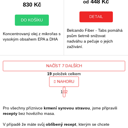
448 Kč
od
830 Kč
je
5,0
z
DETAIL
DO KOŠÍKU
5
hvězdiček.
Belcando Fiber - Tabs pomáhá
Koncentrovaný olej z mikrořas s
psům šetrně snižovat
vysokým obsahem EPA a DHA
nadváhu a pečuje o jejich
zažívání.
NAČÍST 7 DALŠÍCH
19
položek celkem
O
NAHORU
v
S
l
1
2
t
á
r
d
á
a
n
Pro všechny příznivce
krmení
syrovou stravou
, jsme připravili
k
c
recepty
bez hovězího masa.
o
í
v
p
V případě že máte svůj
oblíbený recept
, kterým se chcete
á