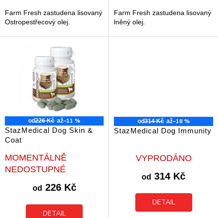
hvězdiček.
hvězdiček.
Farm Fresh zastudena lisovaný
Farm Fresh zastudena lisovaný
Ostropestřecový olej.
lněný olej.
–11 %
–18 %
od
226 Kč
až
od
314 Kč
až
StazMedical Dog Skin &
StazMedical Dog Immunity
Coat
Průměrné
Průměrné
MOMENTÁLNĚ
VYPRODÁNO
hodnocení
hodnocení
NEDOSTUPNÉ
produktu
produktu
314 Kč
od
je
je
226 Kč
od
5,0
5,0
z
z
DETAIL
5
5
DETAIL
hvězdiček.