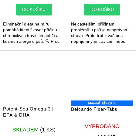
5,0
5,0
z
z
DO KOŠÍKU
DO KOŠÍKU
5
5
hvězdiček.
hvězdiček.
Eliminační dieta na míru
Nejčastějšími příčinami
pomáhá identifikovat příčinu
problémů u psů je nesprávná
chronických trávicích potíží a
strava. Proto trpí-li váš pes
kožních alergií u psů. 🔍 Proč
nepříjemnými trávicími nebo
začít s eliminační dietou?
kožními problémy, neexistuje
Pokud váš pes trpí
pro vás a vašeho psího parťáka
opakovaným...
lepší...
–20 %
560 Kč
až
Potent-Sea Omega-3 |
Belcando Fiber-Tabs
EPA & DHA
Průměrné
VYPRODÁNO
SKLADEM
(1 KS)
hodnocení
produktu