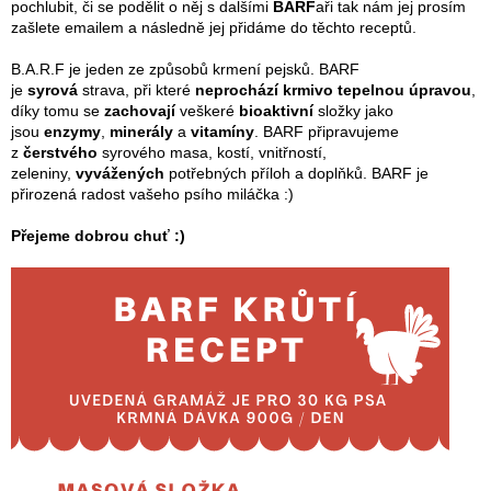
r
pochlubit, či se podělit o něj s dalšími
BARF
aři tak nám jej prosím
n
v
zašlete emailem a následně jej přidáme do těchto receptů.
í
k
y
B.A.R.F je jeden ze způsobů krmení pejsků. BARF
v
je
syrová
strava, při které
neprochází krmivo tepelnou úpravou
,
ý
díky tomu se
zachovají
veškeré
bioaktivní
složky jako
p
jsou
enzymy
,
minerály
a
vitamíny
. BARF připravujeme
i
z
čerstvého
syrového masa, kostí, vnitřností,
s
zeleniny,
vyvážených
potřebných příloh a doplňků. BARF je
u
přirozená radost vašeho psího miláčka :)
Přejeme dobrou chuť :)