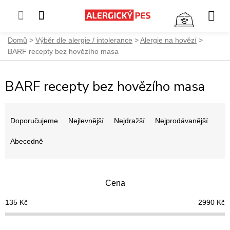
NÁKUP
KOŠÍK
Přejít
Domů
Výběr dle alergie / intolerance
Alergie na hovězí
na
BARF recepty bez hovězího masa
obsah
BARF recepty bez hovězího masa
Ř
a
Doporučujeme
Nejlevnější
Nejdražší
Nejprodávanější
z
e
Abecedně
n
í
p
Cena
r
o
135
Kč
2990
Kč
d
u