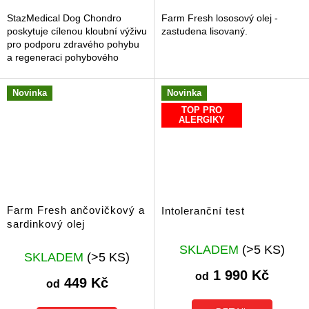
hvězdiček.
hvězdiček.
StazMedical Dog Chondro
Farm Fresh lososový olej -
poskytuje cílenou kloubní výživu
zastudena lisovaný.
pro podporu zdravého pohybu
a regeneraci pohybového
aparátu vašeho psa. Tento
doplněk stravy využívá žraločí
Novinka
Novinka
chrupavku...
TOP PRO
ALERGIKY
Farm Fresh ančovičkový a
Intoleranční test
sardinkový olej
Průměrné
SKLADEM
(>5 KS)
SKLADEM
(>5 KS)
hodnocení
produktu
1 990 Kč
od
449 Kč
je
od
4,9
z