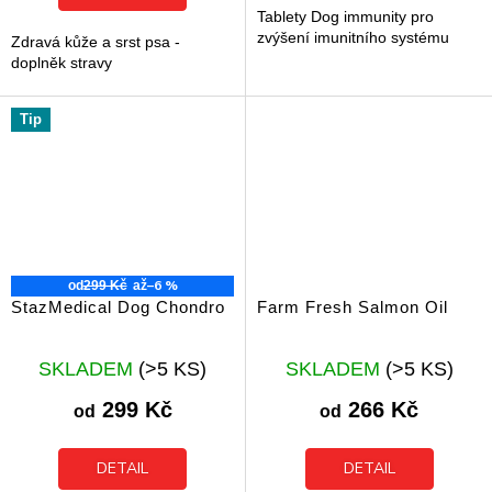
hvězdiček.
Tablety Dog immunity pro
zvýšení imunitního systému
Zdravá kůže a srst psa -
doplněk stravy
Tip
–6 %
od
299 Kč
až
StazMedical Dog Chondro
Farm Fresh Salmon Oil
Průměrné
Průměrné
SKLADEM
(>5 KS)
SKLADEM
(>5 KS)
hodnocení
hodnocení
produktu
produktu
299 Kč
266 Kč
od
od
je
je
5,0
5,0
z
z
DETAIL
DETAIL
5
5