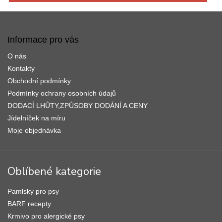
Z
á
p
Informace pro vás
a
O nás
t
í
Kontakty
Obchodní podmínky
Podmínky ochrany osobních údajů
DODACÍ LHŮTY,ZPŮSOBY DODÁNÍ A CENY
Jídelníček na míru
Moje objednávka
Oblíbené kategorie
Pamlsky pro psy
BARF recepty
Krmivo pro alergické psy