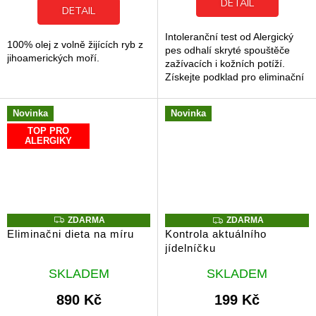
DETAIL
DETAIL
5
hvězdiček.
Intoleranční test od Alergický
100% olej z volně žijících ryb z
pes odhalí skryté spouštěče
jihoamerických moří.
zažívacích i kožních potíží.
Získejte podklad pro eliminační
dietu a ulevte svému psovi či
kočce.
Novinka
Novinka
TOP PRO
ALERGIKY
Z
Z
ZDARMA
ZDARMA
D
D
Eliminačni dieta na míru
Kontrola aktuálního
A
A
jídelníčku
R
R
M
M
Průměrné
Průměrné
A
A
SKLADEM
SKLADEM
hodnocení
hodnocení
produktu
produktu
890 Kč
199 Kč
je
je