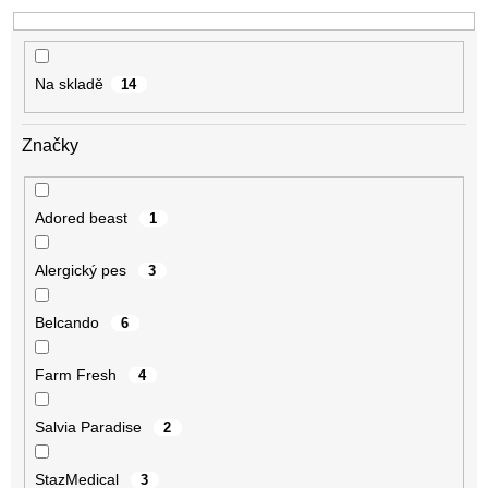
k
t
ů
Na skladě
14
Značky
Adored beast
1
Alergický pes
3
Belcando
6
Farm Fresh
4
Salvia Paradise
2
StazMedical
3