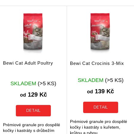
í
V
p
ý
r
p
o
i
d
s
u
p
k
r
t
o
ů
d
Bewi Cat Adult Poultry
Bewi Cat Crocinis 3-Mix
u
k
Průměrné
t
SKLADEM
(>5 KS)
SKLADEM
(>5 KS)
hodnocení
ů
produktu
139 Kč
od
129 Kč
je
od
5,0
z
DETAIL
DETAIL
5
hvězdiček.
Prémiové granule pro dospělé
Prémiové granule pro dospělé
kočky i kastráty s kuřetem,
kočky i kastráty s drůbežím
krůtou a rybou.