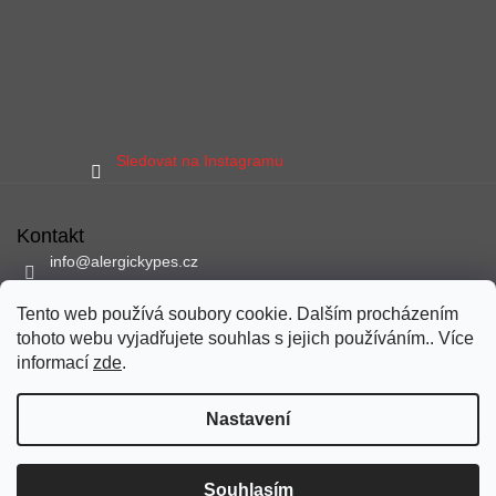
Sledovat na Instagramu
Kontakt
info
@
alergickypes.cz
797 897 837
Tento web používá soubory cookie. Dalším procházením
Sledujte nás na facebooku
tohoto webu vyjadřujete souhlas s jejich používáním.. Více
alergickypes
informací
zde
.
Nastavení
Vytvořil Shoptet
Copyright 2026
alergickypes.cz
. Všechna práva vyhrazena.
Souhlasím