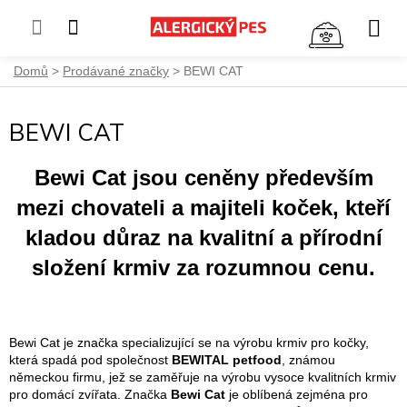
NÁKUP
KOŠÍK
Přejít
Domů
Prodávané značky
BEWI CAT
na
obsah
BEWI CAT
Bewi Cat jsou ceněny především
mezi chovateli a majiteli koček, kteří
kladou důraz na kvalitní a přírodní
složení krmiv za rozumnou cenu.
Bewi Cat je značka specializující se na výrobu krmiv pro kočky,
která spadá pod společnost
BEWITAL petfood
, známou
německou firmu, jež se zaměřuje na výrobu vysoce kvalitních krmiv
pro domácí zvířata. Značka
Bewi Cat
je oblíbená zejména pro