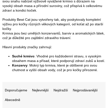
svou snahu nabízet výživově vyvážené krmivo s důrazem na
vysoký obsah masa a přírodní suroviny, což přispívá k celkovému
zdraví a kondici koček.
Produkty Bewi Cat jsou vytvořeny tak, aby poskytovaly kompletní
výživu pro kočky různých věkových kategorií, od koťat až po starší
kočky.
Krmiva jsou bez umělých konzervantů, barviv a aromatických látek,
což je důležité pro zajištění zdravého trávení.
Hlavní produkty značky zahrnují:
Suché krmivo
: Vhodné pro každodenní stravu, s vysokým
obsahem masa a přísad, které podporují zdraví zubů a kostí.
Konzervy
: Mokrý typ krmiva, které je oblíbené pro svou
chutnost a vyšší obsah vody, což je pro kočky přirozené.
Ř
a
Doporučujeme
Nejlevnější
Nejdražší
Nejprodávanější
z
e
Abecedně
n