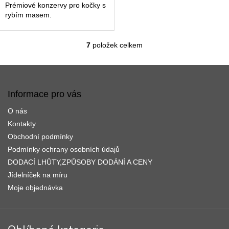
Prémiové konzervy pro kočky s
rybím masem.
7
položek celkem
O
v
l
Z
á
á
d
p
Informace pro vás
a
a
c
O nás
t
í
í
Kontakty
p
r
Obchodní podmínky
v
Podmínky ochrany osobních údajů
k
DODACÍ LHŮTY,ZPŮSOBY DODÁNÍ A CENY
y
v
Jídelníček na míru
ý
Moje objednávka
p
i
s
u