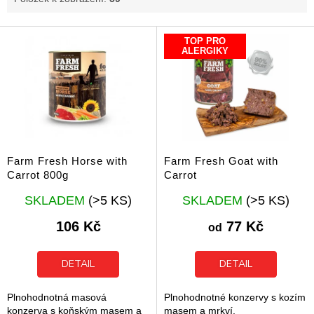
V
TOP PRO
ý
ALERGIKY
p
i
s
p
r
o
d
Farm Fresh Horse with
Farm Fresh Goat with
u
Carrot 800g
Carrot
k
Průměrné
Průměrné
t
SKLADEM
(>5 KS)
SKLADEM
(>5 KS)
hodnocení
hodnocení
ů
produktu
produktu
106 Kč
77 Kč
od
je
je
5,0
5,0
z
z
DETAIL
DETAIL
5
5
hvězdiček.
hvězdiček.
Plnohodnotná masová
Plnohodnotné konzervy s kozím
konzerva s koňským masem a
masem a mrkví.