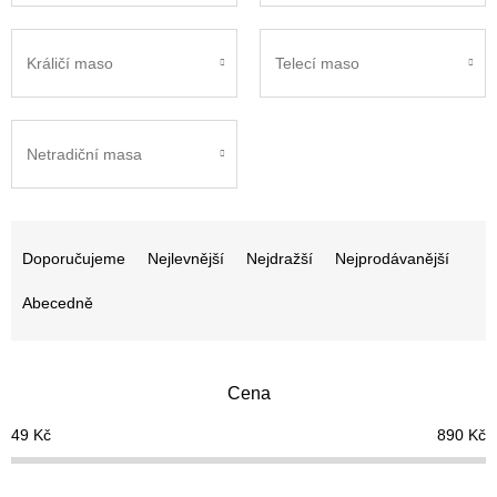
Králičí maso
Telecí maso
Netradiční masa
Ř
a
Doporučujeme
Nejlevnější
Nejdražší
Nejprodávanější
z
e
Abecedně
n
í
p
Cena
r
o
49
Kč
890
Kč
d
u