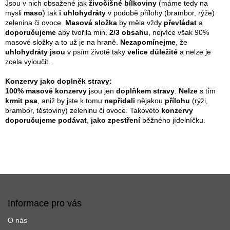
v
p
Jsou v nich obsažené jak
živočišné bílkoviny
(máme tedy na
á
r
mysli
maso
) tak
i uhlohydráty
v podobě přílohy (brambor, rýže)
n
v
zelenina či ovoce.
Masová složka
by měla vždy
převládat
a
í
k
doporučujeme
aby tvořila min.
2/3 obsahu
, nejvíce však 90%
y
masové složky a to už je na hraně.
Nezapomínejme
, že
v
uhlohydráty jsou
v psím životě taky
velice důležité
a nelze je
ý
zcela vyloučit.
p
i
Konzervy jako doplněk stravy:
s
100% masové konzervy
jsou jen
doplňkem stravy
.
Nelze
s tím
u
krmit psa
, aniž by jste k tomu
nepřidali
nějakou
přílohu
(rýži,
brambor, těstoviny) zeleninu či ovoce. Takovéto
konzervy
doporučujeme podávat
,
jako zpestření
běžného jídelníčku.
Z
á
p
Informace pro vás
a
O nás
t