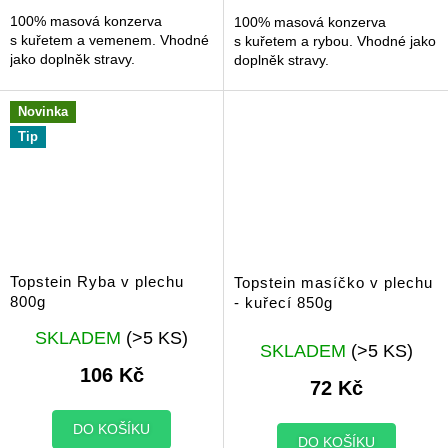
hvězdiček.
hvězdiček.
100% masová konzerva
100% masová konzerva
s kuřetem a vemenem. Vhodné
s kuřetem a rybou. Vhodné jako
jako doplněk stravy.
doplněk stravy.
Novinka
Tip
Topstein Ryba v plechu
Topstein masíčko v plechu
800g
- kuřecí 850g
Průměrné
SKLADEM
(>5 KS)
hodnocení
SKLADEM
(>5 KS)
produktu
106 Kč
72 Kč
je
5,0
z
DO KOŠÍKU
DO KOŠÍKU
5