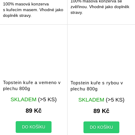
100% masová konzerva se
100% masová konzerva
zvěřinou. Vhodné jako doplněk
s kuřecím masem. Vhodné jako
stravy.
doplněk stravy.
Topstein kuře a vemeno v
Topstein kuře s rybou v
plechu 800g
plechu 800g
Průměrné
Průměrné
SKLADEM
(>5 KS)
SKLADEM
(>5 KS)
hodnocení
hodnocení
produktu
produktu
89 Kč
89 Kč
je
je
5,0
5,0
z
z
DO KOŠÍKU
DO KOŠÍKU
5
5