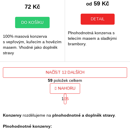
produktu
59 Kč
od
72 Kč
je
5,0
z
DETAIL
DO KOŠÍKU
5
hvězdiček.
Plnohodnotná konzerva s
100% masová konzerva
telecím masem a sladkými
s vepřovým, kuřecím a hovězím
brambory.
masem. Vhodné jako doplněk
stravy
NAČÍST 12 DALŠÍCH
59
položek celkem
O
NAHORU
v
S
l
1
5
t
á
r
d
á
a
n
Konzervy
rozdělujeme na
plnohodnotné a doplněk stravy
.
k
c
o
í
Plnohodnotné konzervy: