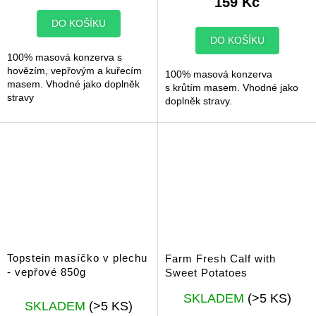
159 Kč
DO KOŠÍKU
DO KOŠÍKU
100% masová konzerva s
hovězím, vepřovým a kuřecím
100% masová konzerva
masem. Vhodné jako doplněk
s krůtím masem. Vhodné jako
stravy
doplněk stravy.
Topstein masíčko v plechu
Farm Fresh Calf with
- vepřové 850g
Sweet Potatoes
Průměrné
SKLADEM
(>5 KS)
SKLADEM
(>5 KS)
hodnocení