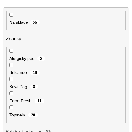
k
t
ů
Na skladě
56
Značky
Alergický pes
2
Belcando
18
Bewi Dog
8
Farm Fresh
11
Topstein
20
Položek k zobrazení:
59