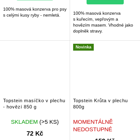
hvězdiček.
100% masová konzerva pro psy
100% masová konzerva
s celými kusy ryby - nemletá.
s kuřecím, vepřovým a
hovězím masem. Vhodné jako
doplněk stravy.
Novinka
Topstein masíčko v plechu
Topstein Krůta v plechu
- hovězí 850 g
800g
SKLADEM
(>5 KS)
MOMENTÁLNĚ
NEDOSTUPNÉ
72 Kč