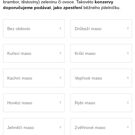
brambor, těstoviny) zeleninu či ovoce. Takovéto
konzervy
doporučujeme podávat
,
jako zpestření
běžného jídelníčku.
Bez obilovin
Drůbeží maso
Kuřecí maso
Krůtí maso
Kachní maso
Vepřové maso
Hovězí maso
Rybí maso
Jehněčí maso
Zvěřinové maso