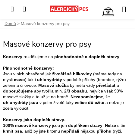
NÁKUP
KOŠÍK
Přejít
Domů
Masové konzervy pro psy
na
obsah
Masové konzervy pro psy
Konzervy
rozdělujeme na
plnohodnotné a doplněk stravy
.
Plnohodnotné konzervy:
Jsou v nich obsažené jak
živočišné bílkoviny
(máme tedy na
mysli
maso
) tak
i uhlohydráty
v podobě přílohy (brambor, rýže)
zelenina či ovoce.
Masová složka
by měla vždy
převládat
a
doporučujeme
aby tvořila min.
2/3 obsahu
, nejvíce však 90%
masové složky a to už je na hraně.
Nezapomínejme
, že
uhlohydráty jsou
v psím životě taky
velice důležité
a nelze je
zcela vyloučit.
Konzervy jako doplněk stravy:
100% masové konzervy
jsou jen
doplňkem stravy
.
Nelze
s tím
krmit psa
, aniž by jste k tomu
nepřidali
nějakou
přílohu
(rýži,