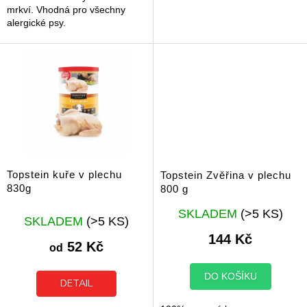
mrkví. Vhodná pro všechny
alergické psy.
Topstein kuře v plechu
Topstein Zvěřina v plechu
830g
800 g
Průměrné
SKLADEM
(>5 KS)
SKLADEM
(>5 KS)
hodnocení
produktu
144 Kč
52 Kč
je
od
5,0
z
DO KOŠÍKU
DETAIL
5
hvězdiček.