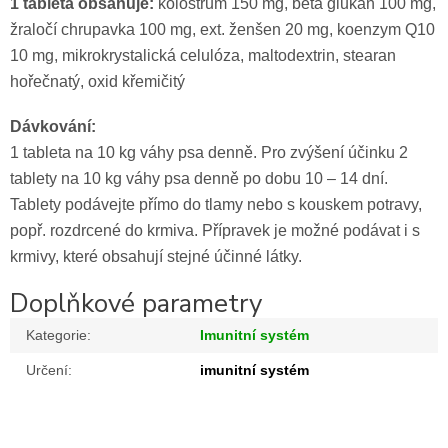
1 tableta obsahuje:
kolostrum 150 mg, beta glukan 100 mg,
žraločí chrupavka 100 mg, ext. ženšen 20 mg, koenzym Q10
10 mg, mikrokrystalická celulóza, maltodextrin, stearan
hořečnatý, oxid křemičitý
Dávkování:
1 tableta na 10 kg váhy psa denně. Pro zvýšení účinku 2
tablety na 10 kg váhy psa denně po dobu 10 – 14 dní.
Tablety podávejte přímo do tlamy nebo s kouskem potravy,
popř. rozdrcené do krmiva. Přípravek je možné podávat i s
krmivy, které obsahují stejné účinné látky.
Doplňkové parametry
Kategorie
:
Imunitní systém
Určení
:
imunitní systém