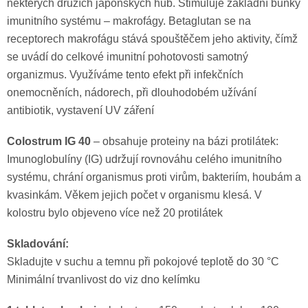
některých druzích japonských hub. Stimuluje základní buňky
imunitního systému – makrofágy. Betaglutan se na
receptorech makrofágu stává spouštěčem jeho aktivity, čímž
se uvádí do celkové imunitní pohotovosti samotný
organizmus. Využíváme tento efekt při infekčních
onemocněních, nádorech, při dlouhodobém užívání
antibiotik, vystavení UV záření
Colostrum IG 40
– obsahuje proteiny na bázi protilátek:
Imunoglobulíny (IG) udržují rovnováhu celého imunitního
systému, chrání organismus proti virům, bakteriím, houbám a
kvasinkám. Věkem jejich počet v organismu klesá. V
kolostru bylo objeveno více než 20 protilátek
Skladování:
Skladujte v suchu a temnu při pokojové teplotě do 30 °C
Minimální trvanlivost do viz dno kelímku