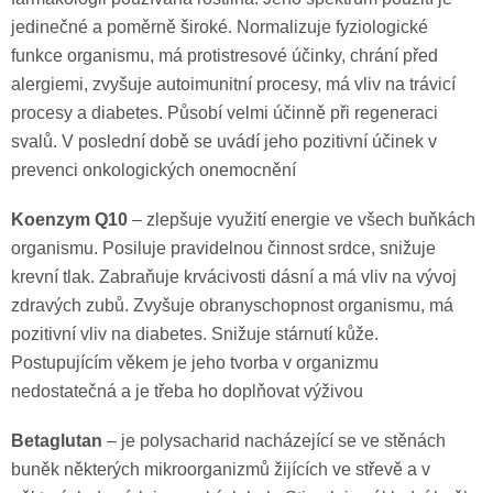
jedinečné a poměrně široké. Normalizuje fyziologické
funkce organismu, má protistresové účinky, chrání před
alergiemi, zvyšuje autoimunitní procesy, má vliv na trávicí
procesy a diabetes. Působí velmi účinně při regeneraci
svalů. V poslední době se uvádí jeho pozitivní účinek v
prevenci onkologických onemocnění
Koenzym Q10
– zlepšuje využití energie ve všech buňkách
organismu. Posiluje pravidelnou činnost srdce, snižuje
krevní tlak. Zabraňuje krvácivosti dásní a má vliv na vývoj
zdravých zubů. Zvyšuje obranyschopnost organismu, má
pozitivní vliv na diabetes. Snižuje stárnutí kůže.
Postupujícím věkem je jeho tvorba v organizmu
nedostatečná a je třeba ho doplňovat výživou
Betaglutan
– je polysacharid nacházející se ve stěnách
buněk některých mikroorganizmů žijících ve střevě a v