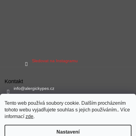
Sledovat na Instagramu
Kontakt
info
@
alergickypes.cz
797 897 837
Tento web používá soubory cookie. Dalším procházením
Sledujte nás na facebooku
tohoto webu vyjadřujete souhlas s jejich používáním.. Více
alergickypes
informací
zde
.
Nastavení