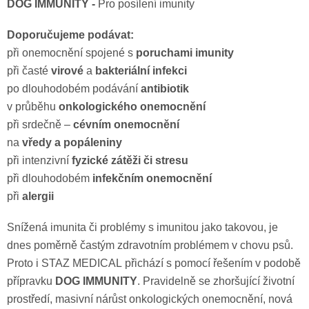
DOG
IMMUNITY -
Pro posílení imunity
Doporučujeme podávat:
při onemocnění spojené s
poruchami imunity
při časté
virové
a
bakteriální infekci
po dlouhodobém podávání
antibiotik
v průběhu
onkologického onemocnění
při srdečně –
cévním onemocnění
na
vředy a popáleniny
při intenzivní
fyzické zátěži či stresu
při dlouhodobém
infekčním onemocnění
při
alergii
Snížená imunita či problémy s imunitou jako takovou, je
dnes poměrně častým zdravotním problémem v chovu psů.
Proto i
STAZ
MEDICAL
přichází s pomocí řešením v podobě
přípravku
DOG
IMMUNITY
. Pravidelně se zhoršující životní
prostředí, masivní nárůst onkologických onemocnění, nová