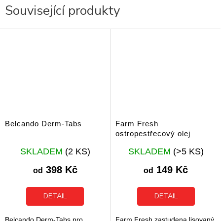
Související produkty
Belcando Derm-Tabs
Farm Fresh
ostropestřecový olej
Průměrné
Průměrné
SKLADEM
(2 KS)
SKLADEM
(>5 KS)
hodnocení
hodnocení
produktu
produktu
398 Kč
149 Kč
od
od
je
je
5,0
5,0
z
z
DETAIL
DETAIL
5
5
hvězdiček.
hvězdiček.
Belcando Derm-Tabs pro
Farm Fresh zastudena lisovaný