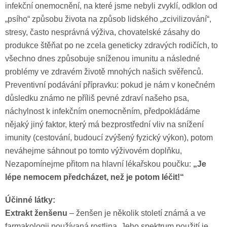
infekční onemocnění, na které jsme nebyli zvyklí, odklon od
„psího“ způsobu života na způsob lidského „zcivilizování“,
stresy, často nesprávná výživa, chovatelské zásahy do
produkce štěňat po ne zcela geneticky zdravých rodičích, to
všechno dnes způsobuje sníženou imunitu a následné
problémy ve zdravém životě mnohých našich svěřenců.
Preventivní podávání přípravku: pokud je nám v konečném
důsledku známo ne příliš pevné zdraví našeho psa,
náchylnost k infekčním onemocněním, předpokládáme
nějaký jiný faktor, který má bezprostřední vliv na snížení
imunity (cestování, budoucí zvýšený fyzický výkon), potom
neváhejme sáhnout po tomto výživovém doplňku,
Nezapomínejme přitom na hlavní lékařskou poučku:
„Je
lépe nemocem předcházet, než je potom léčit!“
Účinné látky:
Extrakt ženšenu
– ženšen je několik století známá a ve
farmakologii používaná rostlina. Jeho spektrum použití je