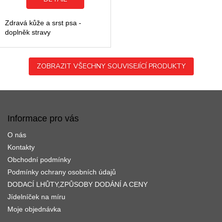
hvězdiček.
Zdravá kůže a srst psa -
doplněk stravy
ZOBRAZIT VŠECHNY SOUVISEJÍCÍ PRODUKTY
Z
á
p
Informace pro vás
a
O nás
t
í
Kontakty
Obchodní podmínky
Podmínky ochrany osobních údajů
DODACÍ LHŮTY,ZPŮSOBY DODÁNÍ A CENY
Jídelníček na míru
Moje objednávka