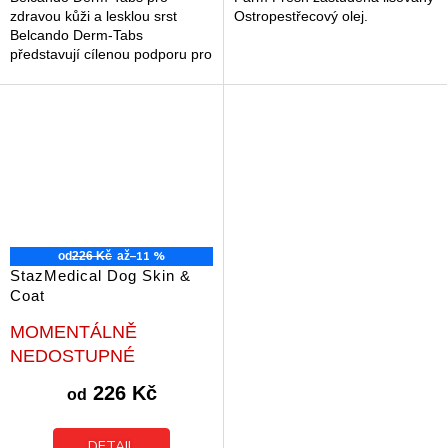
zdravou kůži a lesklou srst
Ostropestřecový olej.
Belcando Derm-Tabs
představují cílenou podporu pro
zdravou kůži a hustou srst u
dospělých psů. Tento doplněk
stravy pomáhá...
–11 %
od
226 Kč
až
StazMedical Dog Skin &
Coat
Průměrné
MOMENTÁLNĚ
hodnocení
NEDOSTUPNÉ
produktu
je
226 Kč
od
5,0
z
5
DETAIL