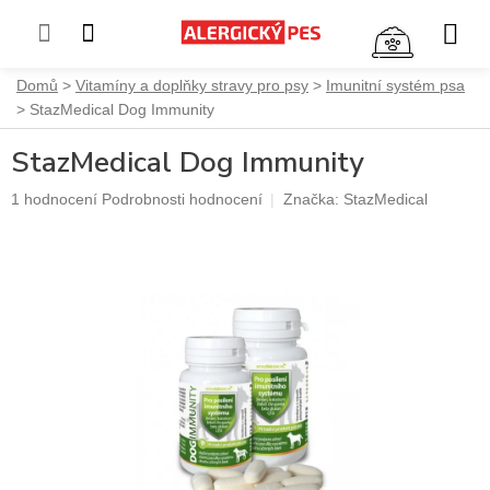
NÁKUP
KOŠÍK
Přejít
Domů
Vitamíny a doplňky stravy pro psy
Imunitní systém psa
na
StazMedical Dog Immunity
obsah
StazMedical Dog Immunity
Průměrné
1 hodnocení
Podrobnosti hodnocení
Značka:
StazMedical
hodnocení
produktu
je
5,0
z
5
hvězdiček.