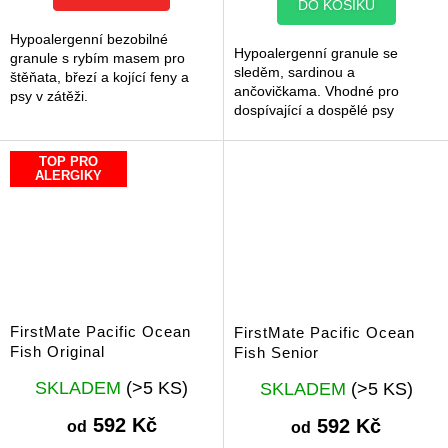
DO KOŠÍKU
5
hvězdiček.
Hypoalergenní bezobilné
Hypoalergenní granule se
granule s rybím masem pro
sleděm, sardinou a
štěňata, březí a kojící feny a
ančovičkama. Vhodné pro
psy v zátěži.
dospívající a dospělé psy
velkých a obřích plemen.
TOP PRO
ALERGIKY
FirstMate Pacific Ocean
FirstMate Pacific Ocean
Fish Original
Fish Senior
Průměrné
Průměrné
SKLADEM
(>5 KS)
SKLADEM
(>5 KS)
hodnocení
hodnocení
produktu
produktu
592 Kč
592 Kč
od
od
je
je