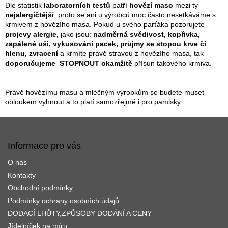
a
n
Dle statistik
laboratorních testů
patří
hovězí maso
mezi ty
k
c
nejalergičtější
, proto se ani u výrobců moc často nesetkáváme s
o
í
krmivem z hovězího masa. Pokud u svého parťáka pozorujete
v
p
projevy alergie,
jako jsou:
nadměrná svědivost, kopřivka,
á
r
zapálené uši, vykusování pacek, průjmy se stopou krve či
n
v
hlenu, zvracení
a krmíte právě stravou z hovězího masa, tak
í
k
doporučujeme STOPNOUT okamžitě
přísun takového krmiva.
y
v
ý
Právě hovězímu masu a mléčným výrobkům se budete muset
p
obloukem vyhnout a to platí samozřejmě i pro pamlsky.
i
Z
s
u
á
p
Informace pro vás
a
O nás
t
í
Kontakty
Obchodní podmínky
Podmínky ochrany osobních údajů
DODACÍ LHŮTY,ZPŮSOBY DODÁNÍ A CENY
Jídelníček na míru