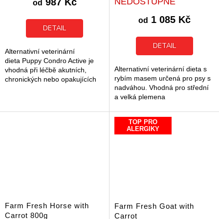
987 Kč
NEDOSTUPNÉ
od
je
5,0
1 085 Kč
od
z
DETAIL
5
hvězdiček.
DETAIL
Alternativní veterinární
dieta Puppy Condro Active je
Alternativní veterinární dieta s
vhodná při léčbě akutních,
rybím masem určená pro psy s
chronických nebo opakujících
nadváhou. Vhodná pro střední
se zánětlivých procesech
a velká plemena
pohybového aparátu. Vhodná...
TOP PRO
ALERGIKY
Farm Fresh Horse with
Farm Fresh Goat with
Carrot 800g
Carrot