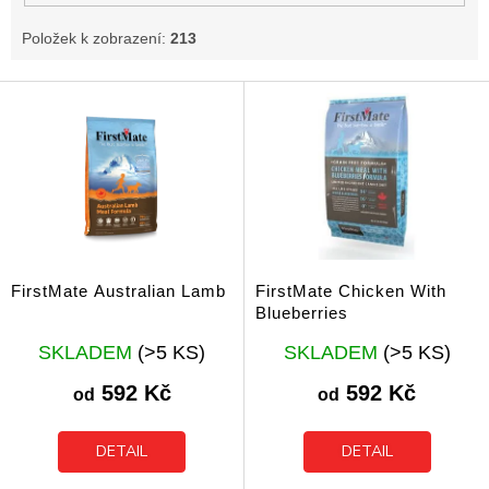
Položek k zobrazení:
213
V
ý
p
i
s
p
r
o
d
FirstMate Australian Lamb
FirstMate Chicken With
u
Blueberries
k
Průměrné
Průměrné
t
SKLADEM
(>5 KS)
SKLADEM
(>5 KS)
hodnocení
hodnocení
ů
produktu
produktu
592 Kč
592 Kč
od
od
je
je
5,0
5,0
z
z
DETAIL
DETAIL
5
5
hvězdiček.
hvězdiček.