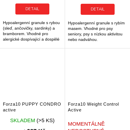
5,0
5,0
z
z
DETAIL
DETAIL
5
5
hvězdiček.
hvězdiček.
Hypoalergenní granule s rybou
Hypoalergenní granule s rybím
(sleď, ančovičky, sardinky) a
masem. Vhodné pro psy
bramborem. Vhodné pro
seniory, psy s nízkou aktivitou
alergické dospívající a dospělé
nebo nadváhou.
psy.
Forza10 PUPPY CONDRO
Forza10 Weight Control
active
Active
Průměrné
SKLADEM
(>5 KS)
hodnocení
MOMENTÁLNĚ
produktu