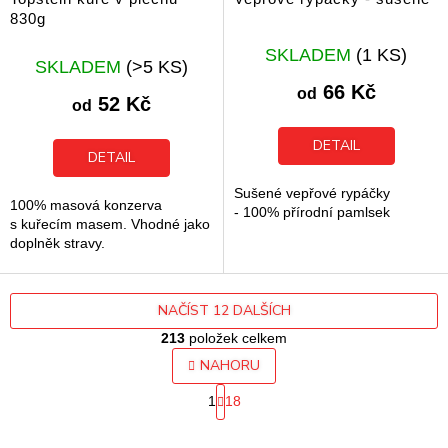
830g
Průměrné
SKLADEM
(1 KS)
SKLADEM
(>5 KS)
hodnocení
produktu
66 Kč
od
52 Kč
je
od
5,0
z
DETAIL
DETAIL
5
hvězdiček.
Sušené vepřové rypáčky
100% masová konzerva
- 100% přírodní pamlsek
s kuřecím masem. Vhodné jako
doplněk stravy.
NAČÍST 12 DALŠÍCH
213
položek celkem
O
NAHORU
v
S
l
1
18
t
á
r
d
á