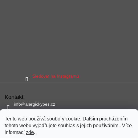
Sledovat na Instagramu
Kontakt
info
@
alergickypes.cz
797 897 837
Tento web používá soubory cookie. Dalším procházením
Sledujte nás na facebooku
tohoto webu vyjadřujete souhlas s jejich používáním.. Více
alergickypes
informací
zde
.