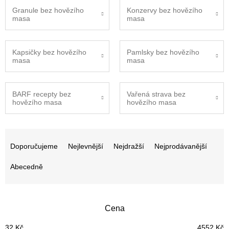
Granule bez hovězího
Konzervy bez hovězího
masa
masa
Kapsičky bez hovězího
Pamlsky bez hovězího
masa
masa
BARF recepty bez
Vařená strava bez
hovězího masa
hovězího masa
Ř
a
Doporučujeme
Nejlevnější
Nejdražší
Nejprodávanější
z
e
Abecedně
n
í
p
Cena
r
o
32
Kč
4552
Kč