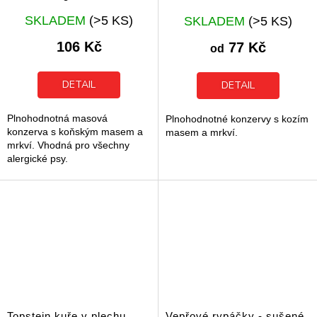
Průměrné
Průměrné
SKLADEM
(>5 KS)
SKLADEM
(>5 KS)
hodnocení
hodnocení
produktu
produktu
106 Kč
77 Kč
od
je
je
5,0
5,0
z
z
DETAIL
DETAIL
5
5
hvězdiček.
hvězdiček.
Plnohodnotná masová
Plnohodnotné konzervy s kozím
konzerva s koňským masem a
masem a mrkví.
mrkví. Vhodná pro všechny
alergické psy.
Topstein kuře v plechu
Vepřové rypáčky - sušené