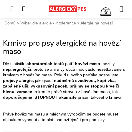
NÁKUP
KOŠÍK
Přejít
Domů
Výběr dle alergie / intolerance
Alergie na hovězí
na
obsah
Krmivo pro psy alergické na hovězí
maso
Dle statistik
laboratorních testů
patří
hovězí maso
mezi ty
nejalergičtější
, proto se ani u výrobců moc často nesetkáváme s
krmivem z hovězího masa. Pokud u svého parťáka pozorujete
projevy alergie,
jako jsou:
nadměrná svědivost, kopřivka,
zapálené uši, vykusování pacek, průjmy se stopou krve či
hlenu, zvracení
a krmíte právě stravou z hovězího masa, tak
doporučujeme STOPNOUT okamžitě
přísun takového krmiva.
Právě hovězímu masu a mléčným výrobkům se budete muset
obloukem vyhnout a to platí samozřejmě i pro pamlsky.