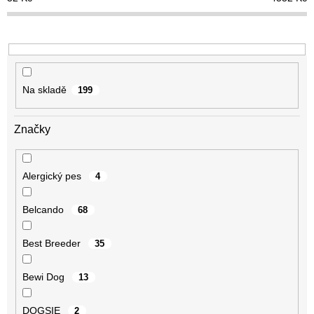
d
u
k
t
ů
Na skladě
199
Značky
Alergický pes
4
Belcando
68
Best Breeder
35
Bewi Dog
13
DOGSIE
2