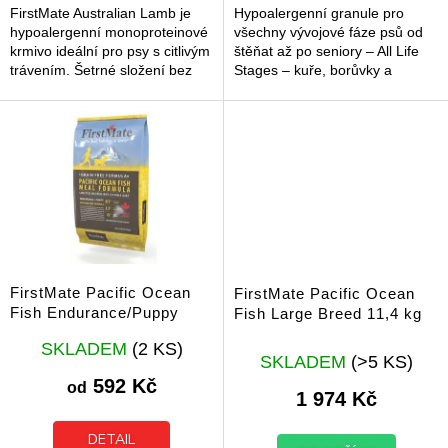
FirstMate Australian Lamb je
Hypoalergenní granule pro
hypoalergenní monoproteinové
všechny vývojové fáze psů od
krmivo ideální pro psy s citlivým
štěňat až po seniory – All Life
trávením. Šetrné složení bez
Stages – kuře, borůvky a
obilovin podporuje snadné
brambory.
zažívání.
FirstMate Pacific Ocean
FirstMate Pacific Ocean
Fish Endurance/Puppy
Fish Large Breed 11,4 kg
Průměrné
SKLADEM
(2 KS)
hodnocení
SKLADEM
(>5 KS)
produktu
592 Kč
od
1 974 Kč
je
5,0
z
DETAIL