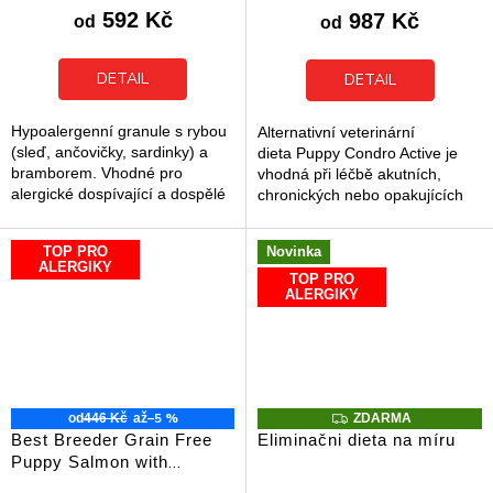
produktu
produktu
592 Kč
987 Kč
od
od
je
je
5,0
5,0
z
z
DETAIL
DETAIL
5
5
hvězdiček.
hvězdiček.
Hypoalergenní granule s rybou
Alternativní veterinární
(sleď, ančovičky, sardinky) a
dieta Puppy Condro Active je
bramborem. Vhodné pro
vhodná při léčbě akutních,
alergické dospívající a dospělé
chronických nebo opakujících
psy.
se zánětlivých procesech
pohybového aparátu. Vhodná...
TOP PRO
Novinka
ALERGIKY
TOP PRO
ALERGIKY
–5 %
Z
od
446 Kč
až
ZDARMA
D
Best Breeder Grain Free
Eliminačni dieta na míru
A
Puppy Salmon with
R
M
Haddock and Sweet Potato
Průměrné
Průměrné