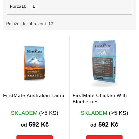
Forza10
1
Položek k zobrazení:
17
V
ý
p
i
s
p
r
o
d
FirstMate Australian Lamb
FirstMate Chicken With
u
Blueberries
k
Průměrné
Průměrné
t
SKLADEM
(>5 KS)
SKLADEM
(>5 KS)
hodnocení
hodnocení
ů
produktu
produktu
592 Kč
592 Kč
od
od
je
je
5,0
5,0