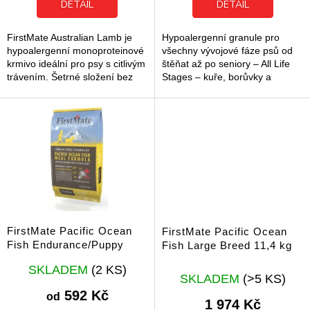
z
z
DETAIL
DETAIL
5
5
hvězdiček.
hvězdiček.
FirstMate Australian Lamb je
Hypoalergenní granule pro
hypoalergenní monoproteinové
všechny vývojové fáze psů od
krmivo ideální pro psy s citlivým
štěňat až po seniory – All Life
trávením. Šetrné složení bez
Stages – kuře, borůvky a
obilovin podporuje snadné
brambory.
zažívání.
FirstMate Pacific Ocean
FirstMate Pacific Ocean
Fish Endurance/Puppy
Fish Large Breed 11,4 kg
Průměrné
SKLADEM
(2 KS)
hodnocení
SKLADEM
(>5 KS)
produktu
592 Kč
od
1 974 Kč
je