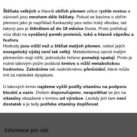
r
d
á
a
n
Štěňata velkých
a hlavně
obřích plemen
velice r
ychle rostou
a
k
c
zároveň jsou
mnohem déle štěňaty
. Pokud se bavíme o obřím
o
í
plemeni jako je například Kavkazský pes nebo Irský vlkodav, tak
v
p
takový pes je
štěnětem až do 18 měsíce
života. Proto potřebují
á
r
více dbát na
vyvážený poměr proteinů, tuků a hlavně vápníku a
n
v
fosforu
.
í
k
Hodnoty
jsou nižší než u štěňat malých plemen
, neboť jejich
y
energetický výdej není tak velký
. Metabolismus oproti malým
v
plemenům mají nižší, jednoduše řečeno
pomaleji spalují
. Proto je
ý
nutné takovým psům podávat
krmivo s nižší metabolickou
p
hodnotou
.
Zabráníme
tak nadměrnému
přerůstání
, které může
i
mít za následek dysplazie.
s
u
U takových krmiv
najdeme vyšší podíly vitamínu na podporu
kloubů a vaziv
. Ovšem
doporučujem
e,
nespoléhat
se jen na
vitamíny
obsažené v krmivu
od výrobce
. Leckdy jich tam
není
dostatek
a je tedy
potřeba vitamíny doplňovat
.
Z
á
p
Informace pro vás
a