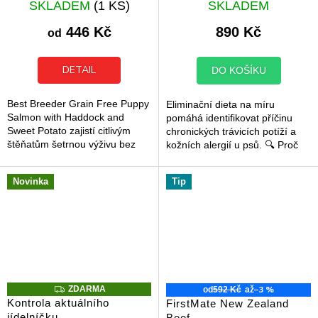
A
SKLADEM
(1 KS)
SKLADEM
hodnocení
hodnocení
produktu
produktu
446 Kč
890 Kč
od
je
je
5,0
5,0
z
z
DETAIL
DO KOŠÍKU
5
5
hvězdiček.
hvězdiček.
Best Breeder Grain Free Puppy
Eliminační dieta na míru
Salmon with Haddock and
pomáhá identifikovat příčinu
Sweet Potato zajistí citlivým
chronických trávicích potíží a
štěňatům šetrnou výživu bez
kožních alergií u psů. 🔍 Proč
obilovin. Tato receptura využívá
začít s eliminační dietou? Pokud
monoprotein z ryb, který...
váš pes trpí opakovaným...
Novinka
Tip
Z
–3 %
ZDARMA
od
592 Kč
až
D
Kontrola aktuálního
FirstMate New Zealand
A
jídelníčku
Beef