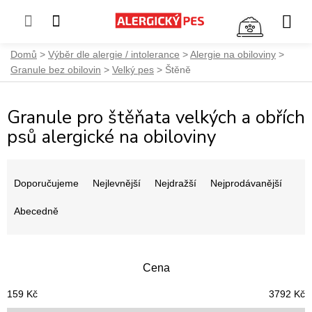
NÁKUP
KOŠÍK
Přejít
Domů
Výběr dle alergie / intolerance
Alergie na obiloviny
na
Granule bez obilovin
Velký pes
Štěně
obsah
Granule pro štěňata velkých a obřích
psů alergické na obiloviny
Ř
a
Doporučujeme
Nejlevnější
Nejdražší
Nejprodávanější
z
e
Abecedně
n
í
p
Cena
r
o
159
Kč
3792
Kč
d