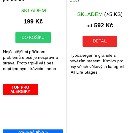
R
M
Průměrné
A
SKLADEM
hodnocení
SKLADEM
(>5 KS)
produktu
199 Kč
592 Kč
je
od
5,0
z
DO KOŠÍKU
DETAIL
5
hvězdiček.
Nejčastějšími příčinami
Hypoalergenní granule s
problémů u psů je nesprávná
hovězím masem. Krmivo pro
strava. Proto trpí-li váš pes
psy všech věkových kategorií –
nepříjemnými trávicími nebo
All Life Stages.
kožními problémy, neexistuje
pro vás a vašeho psího parťáka
lepší...
TOP PRO
ALERGIKY
–6 %
od
706 Kč
až