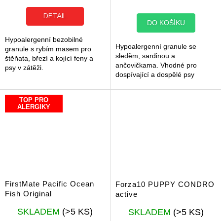
5,0
z
DETAIL
DO KOŠÍKU
5
hvězdiček.
Hypoalergenní bezobilné
Hypoalergenní granule se
granule s rybím masem pro
sleděm, sardinou a
štěňata, březí a kojící feny a
ančovičkama. Vhodné pro
psy v zátěži.
dospívající a dospělé psy
velkých a obřích plemen.
TOP PRO
ALERGIKY
FirstMate Pacific Ocean
Forza10 PUPPY CONDRO
Fish Original
active
Průměrné
Průměrné
SKLADEM
(>5 KS)
SKLADEM
(>5 KS)
hodnocení
hodnocení