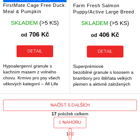
FirstMate Cage Free Duck
Farm Fresh Salmon
Meal & Pumpkin
Puppy/Active Large Breed
Průměrné
Průměrné
SKLADEM
(>5 KS)
SKLADEM
(>5 KS)
hodnocení
hodnocení
produktu
produktu
706 Kč
406 Kč
od
od
je
je
5,0
5,0
z
z
DETAIL
DETAIL
5
5
hvězdiček.
hvězdiček.
Hypoalergenní granule s
Superprémiové
kachním masem z volného
bezobilné granule s lososem a
chovu. Krmivo pro psy všech
brambory pro štěňata velkých
věkových kategorií – All Life
plemen a aktivně založených
Stages.
psů.
NAČÍST 5 DALŠÍCH
17
položek celkem
O
NAHORU
v
S
l
1
2
t
á