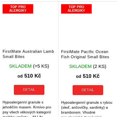
pro vás a vašeho psího parťáka
TOP PRO
TOP PRO
lepší...
ALERGIKY
ALERGIKY
FirstMate Australian Lamb
FirstMate Pacific Ocean
Small Bites
Fish Original Small Bites
Průměrné
Průměrné
SKLADEM
(>5 KS)
SKLADEM
(2 KS)
hodnocení
hodnocení
produktu
produktu
510 Kč
510 Kč
od
od
je
je
5,0
5,0
z
z
DETAIL
DETAIL
5
5
hvězdiček.
hvězdiček.
Hypoalergenní granule s
Hypoalergenní granule s rybou
jehněčím masem. Krmivo pro
(sleď, ančovičky, sardinky) a
psy všech věkových kategorií
bramborem. Vhodné