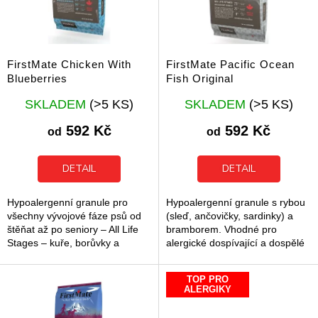
p
r
o
d
FirstMate Chicken With
FirstMate Pacific Ocean
u
Blueberries
Fish Original
k
Průměrné
Průměrné
t
SKLADEM
(>5 KS)
SKLADEM
(>5 KS)
hodnocení
hodnocení
ů
produktu
produktu
592 Kč
592 Kč
od
od
je
je
5,0
5,0
z
z
DETAIL
DETAIL
5
5
hvězdiček.
hvězdiček.
Hypoalergenní granule pro
Hypoalergenní granule s rybou
všechny vývojové fáze psů od
(sleď, ančovičky, sardinky) a
štěňat až po seniory – All Life
bramborem. Vhodné pro
Stages – kuře, borůvky a
alergické dospívající a dospělé
brambory.
psy.
TOP PRO
ALERGIKY