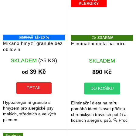
ALERGIKY
–20 %
Z
od
39 Kč
až
ZDARMA
D
Mixano hmyzí granule bez
Eliminačni dieta na míru
A
obilovin
R
M
Průměrné
Průměrné
A
SKLADEM
(>5 KS)
SKLADEM
hodnocení
hodnocení
produktu
produktu
39 Kč
890 Kč
od
je
je
4,9
5,0
z
z
DETAIL
DO KOŠÍKU
5
5
hvězdiček.
hvězdiček.
Hypoalergenní granule s
Eliminační dieta na míru
hmyzem pro alergické psy
pomáhá identifikovat příčinu
malých, středních a velkých
chronických trávicích potíží a
plemen.
kožních alergií u psů. 🔍 Proč
začít s eliminační dietou? Pokud
váš pes trpí opakovaným...
Novinka