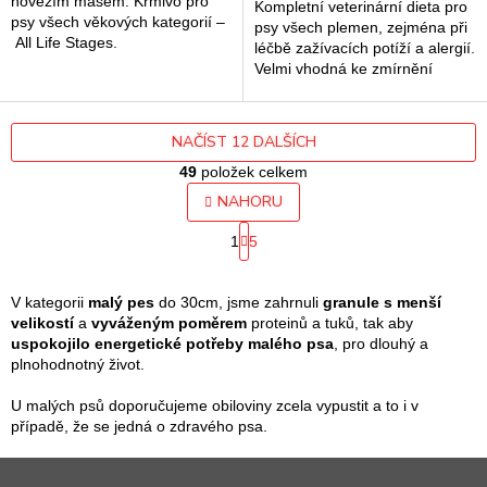
hovězím masem. Krmivo pro
Kompletní veterinární dieta pro
psy všech věkových kategorií –
psy všech plemen, zejména při
All Life Stages.
léčbě zažívacích potíží a alergií.
Velmi vhodná ke zmírnění
akutních poruch střevního
vstřebávání a ke kompenzaci...
NAČÍST 12 DALŠÍCH
49
položek celkem
O
NAHORU
v
S
l
1
5
t
á
r
d
á
a
n
V kategorii
malý pes
do 30cm, jsme zahrnuli
granule s menší
k
c
velikostí
a
vyváženým poměrem
proteinů a tuků, tak aby
o
í
uspokojilo energetické potřeby malého psa
, pro dlouhý a
v
p
plnohodnotný život.
á
r
n
v
U malých psů doporučujeme obiloviny zcela vypustit a to i v
í
k
případě, že se jedná o zdravého psa.
y
Z
v