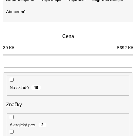
z
e
Abecedně
n
í
p
Cena
r
o
39
Kč
5692
Kč
d
u
k
t
ů
Na skladě
48
Značky
Alergický pes
2