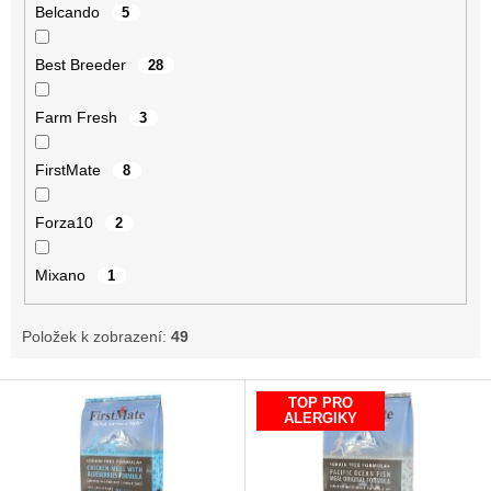
Belcando
5
Best Breeder
28
Farm Fresh
3
FirstMate
8
Forza10
2
Mixano
1
Položek k zobrazení:
49
V
TOP PRO
ý
ALERGIKY
p
i
s