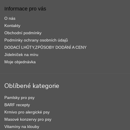
ý
á
p
p
Informace pro vás
i
a
s
O nás
t
u
í
Kontakty
Obchodní podmínky
Podmínky ochrany osobních údajů
DODACÍ LHŮTY,ZPŮSOBY DODÁNÍ A CENY
Jídelníček na míru
Moje objednávka
Oblíbené kategorie
Pamlsky pro psy
BARF recepty
Krmivo pro alergické psy
Masové konzervy pro psy
Vitamíny na klouby