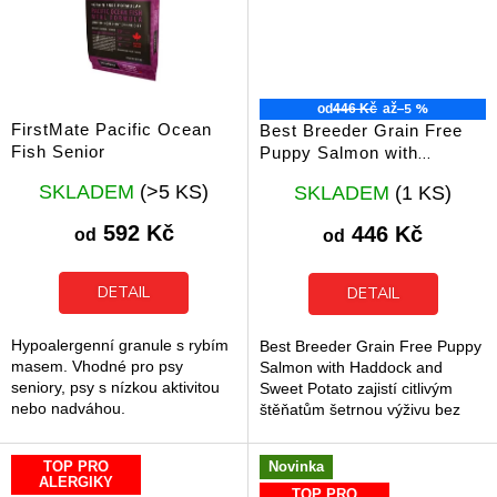
–5 %
od
446 Kč
až
FirstMate Pacific Ocean
Best Breeder Grain Free
Fish Senior
Puppy Salmon with
Haddock and Sweet Potato
Průměrné
Průměrné
SKLADEM
(>5 KS)
SKLADEM
(1 KS)
hodnocení
hodnocení
produktu
produktu
592 Kč
446 Kč
od
od
je
je
5,0
5,0
z
z
DETAIL
DETAIL
5
5
hvězdiček.
hvězdiček.
Hypoalergenní granule s rybím
Best Breeder Grain Free Puppy
masem. Vhodné pro psy
Salmon with Haddock and
seniory, psy s nízkou aktivitou
Sweet Potato zajistí citlivým
nebo nadváhou.
štěňatům šetrnou výživu bez
obilovin. Tato receptura využívá
monoprotein z ryb, který...
TOP PRO
Novinka
ALERGIKY
TOP PRO