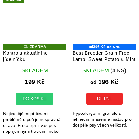
Z
–5 %
ZDARMA
od
396 Kč
až
D
Kontrola aktuálního
Best Breeder Grain Free
A
jídelníčku
Lamb, Sweet Potato & Mint
R
M
Průměrné
Průměrné
A
SKLADEM
SKLADEM
(4 KS)
hodnocení
hodnocení
produktu
produktu
199 Kč
396 Kč
od
je
je
5,0
5,0
z
z
DETAIL
DO KOŠÍKU
5
5
hvězdiček.
hvězdiček.
Hypoalergenní granule s
Nejčastějšími příčinami
jehněčím masem a mátou pro
problémů u psů je nesprávná
dospělé psy všech velikostí.
strava. Proto trpí-li váš pes
nepříjemnými trávicími nebo
kožními problémy, neexistuje