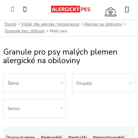
NÁKUP
KOŠÍK
Přejít
Domů
Výběr dle alergie / intolerance
Alergie na obiloviny
na
Granule bez obilovin
Malý pes
obsah
Granule pro psy malých plemen
alergické na obiloviny
Štěně
Dospělý
Senior
Ř
a
Doporučujeme
Nejlevnější
Nejdražší
Nejprodávanější