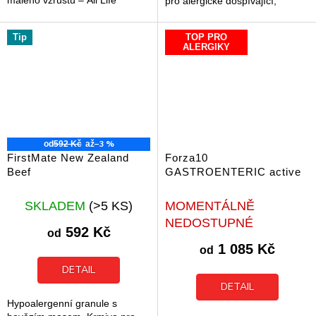
malého vzrůstu – All Life
pro alergické dospívající,
Stages.
dospělé psy a seniory malého
plemene.
Tip
TOP PRO
ALERGIKY
–3 %
od
592 Kč
až
FirstMate New Zealand
Forza10
Beef
GASTROENTERIC active
SKLADEM
(>5 KS)
MOMENTÁLNĚ
NEDOSTUPNÉ
592 Kč
od
1 085 Kč
od
DETAIL
DETAIL
Hypoalergenní granule s