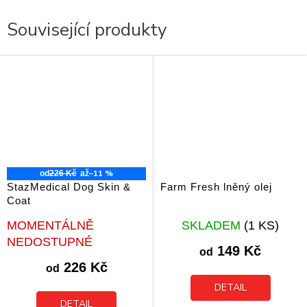
Související produkty
–11 %
od
226 Kč
až
StazMedical Dog Skin &
Farm Fresh lněný olej
Coat
Průměrné
Průměrné
MOMENTÁLNĚ
SKLADEM
(1 KS)
hodnocení
hodnocení
NEDOSTUPNÉ
produktu
produktu
149 Kč
od
je
je
226 Kč
od
5,0
5,0
z
z
DETAIL
5
5
DETAIL