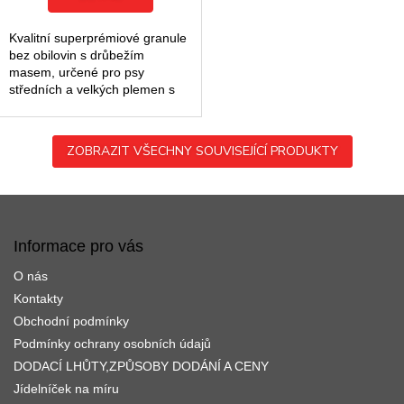
Kvalitní superprémiové granule
bez obilovin s drůbežím
masem, určené pro psy
středních a velkých plemen s
citlivým zažíváním.
ZOBRAZIT VŠECHNY SOUVISEJÍCÍ PRODUKTY
Z
á
p
Informace pro vás
a
O nás
t
í
Kontakty
Obchodní podmínky
Podmínky ochrany osobních údajů
DODACÍ LHŮTY,ZPŮSOBY DODÁNÍ A CENY
Jídelníček na míru