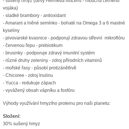
- sušený hmyz (
larvy Hermetia illucens - moucha černého
vojáka)
- sladké brambory - antioxidant
- Amarant a lněné semínko - bohaté na Omega 3 a 6 mastné
kyseliny
- pivovarské kvasnice - podporují zdravou střevní mikroflóru
- červenou řepu - prebiotikum
- brusinky - podporuje zdravý imunitní systém
- různé druhy zeleniny - zdroj přírodních vitaminů
- mořské řasy - působí protizánětlivě
- Chicoree - zdroj Inulinu
- Yucca - redukuje zápach
- vyvážený obsah vápníku a fosfóru
Výhody využívání hmyzího proteinu pro naši planetu:
Složení:
30% sušený hmyz