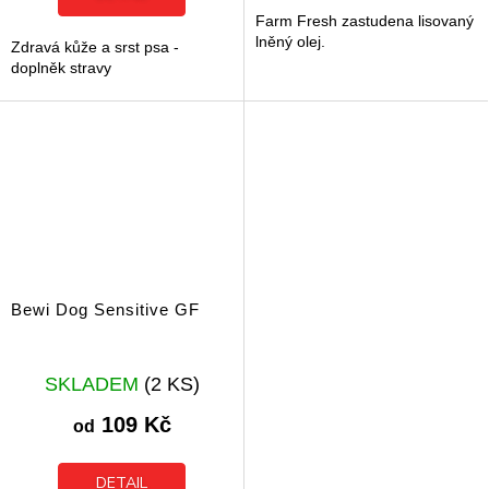
hvězdiček.
hvězdiček.
Farm Fresh zastudena lisovaný
lněný olej.
Zdravá kůže a srst psa -
doplněk stravy
Bewi Dog Sensitive GF
SKLADEM
(2 KS)
109 Kč
od
DETAIL