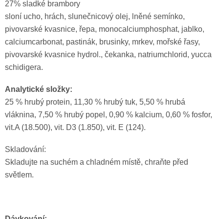
27% sladké brambory
sloní ucho, hrách, slunečnicový olej, lněné semínko,
pivovarské kvasnice, řepa, monocalciumphosphat, jablko,
calciumcarbonat, pastinák, brusinky, mrkev, mořské řasy,
pivovarské kvasnice hydrol., čekanka, natriumchlorid, yucca
schidigera.
Analytické složky:
25 % hrubý protein, 11,30 % hrubý tuk, 5,50 % hrubá
vláknina, 7,50 % hrubý popel, 0,90 % kalcium, 0,60 % fosfor,
vit.A (18.500), vit. D3 (1.850), vit. E (124).
Skladování:
Skladujte na suchém a chladném místě, chraňte před
světlem.
Dávkování: