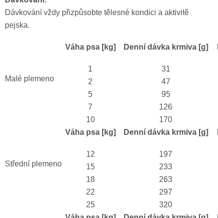
Dávkování vždy přizpůsobte tělesné kondici a aktivitě
pejska.
Váha psa [kg]
Denní dávka krmiva [g]
1
31
Malé plemeno
2
47
5
95
7
126
10
170
Váha psa [kg]
Denní dávka krmiva [g]
12
197
Střední plemeno
15
233
18
263
22
297
25
320
Váha psa [kg]
Denní dávka krmiva [g]