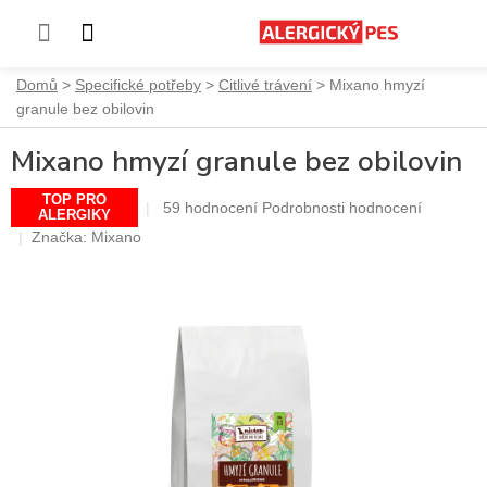
Přejít
Domů
Specifické potřeby
Citlivé trávení
Mixano hmyzí
na
granule bez obilovin
obsah
Mixano hmyzí granule bez obilovin
TOP PRO
Průměrné
59 hodnocení
Podrobnosti hodnocení
ALERGIKY
hodnocení
Značka:
Mixano
produktu
je
4,9
z
5
hvězdiček.