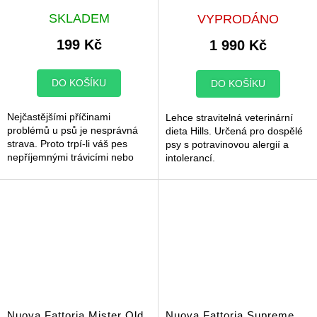
M
Průměrné
Průměrné
A
SKLADEM
VYPRODÁNO
hodnocení
hodnocení
produktu
produktu
199 Kč
1 990 Kč
je
je
5,0
5,0
z
z
DO KOŠÍKU
DO KOŠÍKU
5
5
hvězdiček.
hvězdiček.
Nejčastějšími příčinami
Lehce stravitelná veterinární
problémů u psů je nesprávná
dieta Hills. Určená pro dospělé
strava. Proto trpí-li váš pes
psy s potravinovou alergií a
nepříjemnými trávicími nebo
intolerancí.
kožními problémy, neexistuje
pro vás a vašeho psího parťáka
lepší...
Nuova Fattoria Mister Old
Nuova Fattoria Supreme