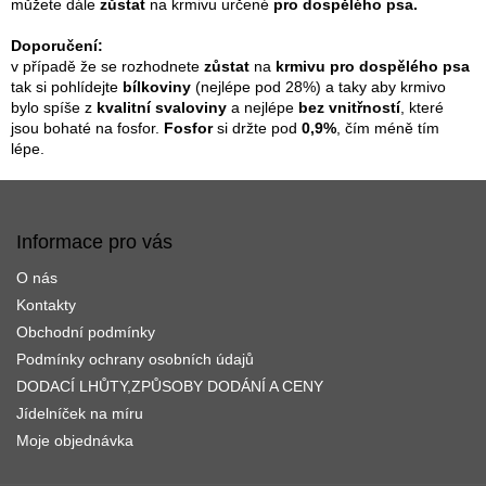
d
můžete dále
zůstat
na krmivu určené
pro dospělého psa.
a
c
Doporučení:
í
v případě že se rozhodnete
zůstat
na
krmivu pro dospělého psa
p
tak si pohlídejte
bílkoviny
(nejlépe pod 28%) a taky aby krmivo
r
bylo spíše z
kvalitní svaloviny
a nejlépe
bez vnitřností
, které
v
jsou bohaté na fosfor.
Fosfor
si držte pod
0,9%
, čím méně tím
k
lépe.
y
v
Z
ý
á
p
p
Informace pro vás
i
a
s
O nás
t
u
í
Kontakty
Obchodní podmínky
Podmínky ochrany osobních údajů
DODACÍ LHŮTY,ZPŮSOBY DODÁNÍ A CENY
Jídelníček na míru
Moje objednávka