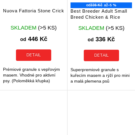
–5 %
od
336 Kč
až
Nuova Fattoria Stone Crick
Best Breeder Adult Small
Breed Chicken & Rice
Průměrné
Průměrné
SKLADEM
(>5 KS)
SKLADEM
(>5 KS)
hodnocení
hodnocení
produktu
produktu
446 Kč
336 Kč
od
od
je
je
5,0
5,0
z
z
DETAIL
DETAIL
5
5
hvězdiček.
hvězdiček.
Prémiové granule s vepřovým
Superpremiové granule s
masem. Vhodné pro aktivní
kuřecím masem a rýží pro mini
psy. (Poloměkká křupka)
a malá plemena psů