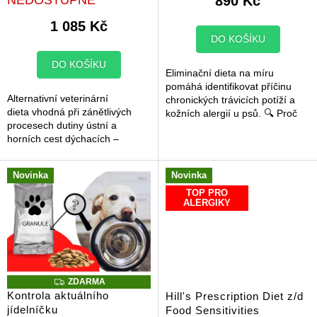
890 Kč
je
5,0
1 085 Kč
z
DO KOŠÍKU
5
hvězdiček.
DO KOŠÍKU
Eliminační dieta na míru
pomáhá identifikovat příčinu
Alternativní veterinární
chronických trávicích potíží a
dieta vhodná při zánětlivých
kožních alergií u psů. 🔍 Proč
procesech dutiny ústní a
začít s eliminační dietou? Pokud
horních cest dýchacích –
váš pes trpí opakovaným...
obsahuje přírodní botanické
produkty.
Novinka
Novinka
TOP PRO
ALERGIKY
Z
ZDARMA
D
Kontrola aktuálního
Hill's Prescription Diet z/d
A
jídelníčku
Food Sensitivities
R