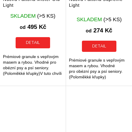
Light
Light
Průměrné
SKLADEM
(>5 KS)
hodnocení
SKLADEM
(>5 KS)
produktu
495 Kč
od
274 Kč
je
od
5,0
z
DETAIL
DETAIL
5
hvězdiček.
Prémiové granule s vepřovým
Prémiové granule s vepřovým
masem a rybou. Vhodné pro
masem a rybou. Vhodné
obézní psy a psí seniory.
pro obézní psy a psí seniory.
(Poloměkké křupky)V tuto chvíli
(Poloměkké křupky)
koupíte v nových pytlích pod
novým zázvem...