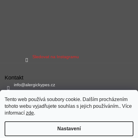
Sledovat na Instagramu
Kontakt
info
@
alergickypes.cz
797 897 837
Tento web používá soubory cookie. Dalším procházením
Sledujte nás na facebooku
tohoto webu vyjadřujete souhlas s jejich používáním.. Více
alergickypes
informací
zde
.
Nastavení
Vytvořil Shoptet