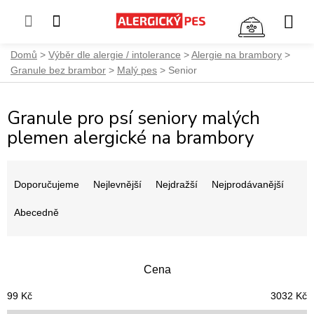
NÁKUP
KOŠÍK
Přejít
Domů
Výběr dle alergie / intolerance
Alergie na brambory
na
Granule bez brambor
Malý pes
Senior
obsah
Granule pro psí seniory malých
plemen alergické na brambory
Ř
a
Doporučujeme
Nejlevnější
Nejdražší
Nejprodávanější
z
e
Abecedně
n
í
p
Cena
r
o
99
Kč
3032
Kč
d