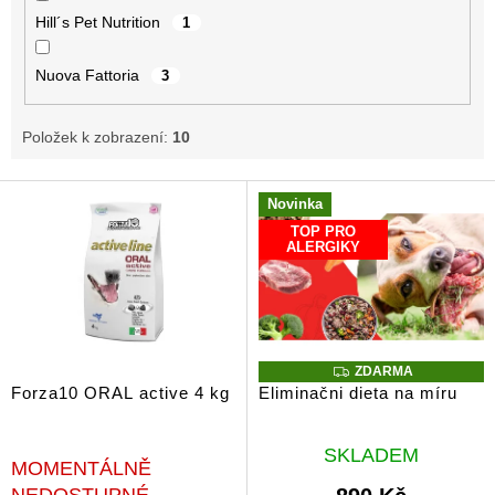
Hill´s Pet Nutrition
1
Nuova Fattoria
3
Položek k zobrazení:
10
V
Novinka
ý
TOP PRO
p
ALERGIKY
i
s
p
r
o
Z
ZDARMA
d
D
Forza10 ORAL active 4 kg
Eliminačni dieta na míru
A
u
R
k
M
Průměrné
A
t
SKLADEM
MOMENTÁLNĚ
hodnocení
ů
produktu
NEDOSTUPNÉ