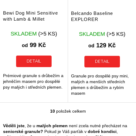
Bewi Dog Mini Sensitive
Belcando Baseline
with Lamb & Millet
EXPLORER
SKLADEM
(>5 KS)
SKLADEM
(>5 KS)
99 Kč
129 Kč
od
od
DETAIL
DETAIL
Prémiové granule s drůbežím a
Granule pro dospělé psy mini,
jehněčím masem pro dospělé
malých a menších středních
psy malých i středních plemen.
plemen s drůbežím a rybím
masem
10
položek celkem
O
v
l
Věděli jste
, že u
malých plemen
není zcela nutné přecházet na
á
seniorské granule?
Pokud je Váš parťák v
dobré kondici
,