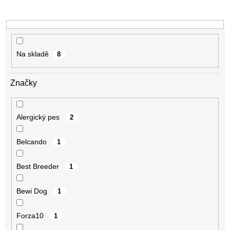
u
k
t
ů
Na skladě
8
Značky
Alergický pes
2
Belcando
1
Best Breeder
1
Bewi Dog
1
Forza10
1