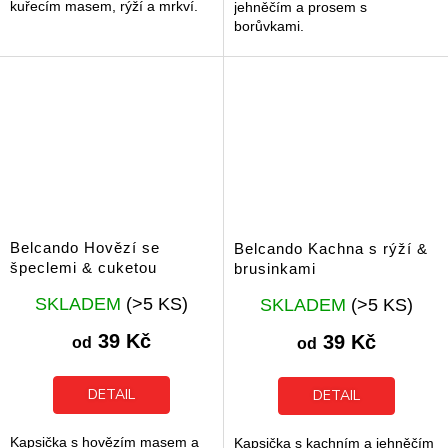
kuřecím masem, rýží a mrkví.
jehněčím a prosem s
borůvkami.
Belcando Hovězí se
Belcando Kachna s rýží &
špeclemi & cuketou
brusinkami
Průměrné
Průměrné
SKLADEM
(>5 KS)
SKLADEM
(>5 KS)
hodnocení
hodnocení
produktu
produktu
39 Kč
39 Kč
od
od
je
je
5,0
5,0
z
z
DETAIL
DETAIL
5
5
hvězdiček.
hvězdiček.
Kapsička s hovězím masem a
Kapsička s kachním a jehněčím