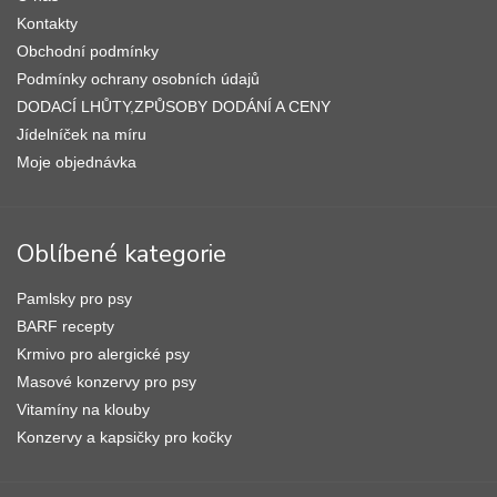
t
p
í
Kontakty
i
s
Obchodní podmínky
u
Podmínky ochrany osobních údajů
DODACÍ LHŮTY,ZPŮSOBY DODÁNÍ A CENY
Jídelníček na míru
Moje objednávka
Oblíbené kategorie
Pamlsky pro psy
BARF recepty
Krmivo pro alergické psy
Masové konzervy pro psy
Vitamíny na klouby
Konzervy a kapsičky pro kočky