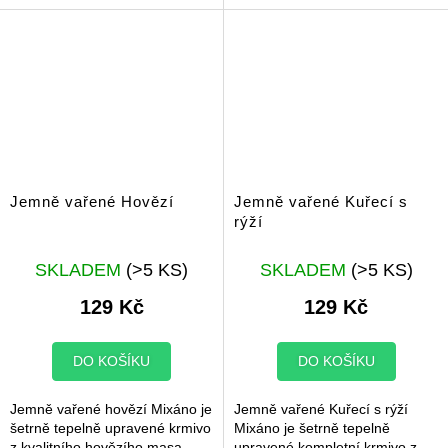
pro vás a vašeho psího parťáka
jednoduchému složení...
lepší...
Jemně vařené Hovězí
Jemně vařené Kuřecí s
rýží
SKLADEM
(>5 KS)
SKLADEM
(>5 KS)
129 Kč
129 Kč
DO KOŠÍKU
DO KOŠÍKU
Jemně vařené hovězí Mixáno je
Jemně vařené Kuřecí s rýží
šetrně tepelně upravené krmivo
Mixáno je šetrně tepelně
z kvalitního hovězího masa,
upravené kompletní krmivo z