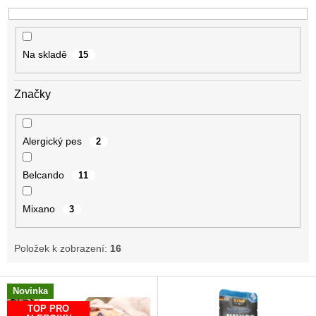
k
t
ů
Na skladě
15
Značky
Alergický pes
2
Belcando
11
Mixano
3
Položek k zobrazení:
16
V
Novinka
ý
TOP PRO
p