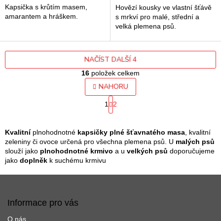
Kapsička s krůtím masem,
Hovězí kousky ve vlastní šťávě
amarantem a hráškem.
s mrkví pro malé, střední a
velká plemena psů.
NAČÍST DALŠÍ 4
16
položek celkem
O
NAHORU
v
S
l
1
2
t
á
r
d
á
a
n
Kvalitní
plnohodnotné
kapsičky plné šťavnatého masa
, kvalitní
k
c
zeleniny či ovoce určená pro všechna plemena psů. U
malých psů
o
í
slouží jako
plnohodnotné krmivo
a u
velkých psů
doporučujeme
v
p
jako
doplněk
k suchému krmivu
á
r
n
Z
v
í
k
á
y
p
Informace pro vás
v
a
ý
O nás