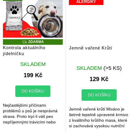
ALERGIKY
Z
ZDARMA
D
Kontrola aktuálního
Jemně vařené Krůtí
A
jídelníčku
R
M
Průměrné
A
SKLADEM
hodnocení
SKLADEM
(>5 KS)
produktu
199 Kč
129 Kč
je
5,0
z
DO KOŠÍKU
DO KOŠÍKU
5
hvězdiček.
Nejčastějšími příčinami
Jemně vařené krůtí Mixáno je
problémů u psů je nesprávná
šetrně tepelně upravené krmivo
strava. Proto trpí-li váš pes
z kvalitního krůtího masa, které
nepříjemnými trávicími nebo
si zachovává vysokou nutriční
kožními problémy, neexistuje
hodnotu i přirozenou chuť. Díky