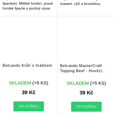
špeclemi. Měkké hovězí, pravé
masem, rýží a brusinkou.
horské špecle a poctivý vývar.
Belcando Krůtí s hráškem
Belcando MasterCraft
Topping Beef - Hovězí
svalovina s mrkví 100 g
SKLADEM
(>5 KS)
SKLADEM
(>5 KS)
39 Kč
39 Kč
DO KOŠÍKU
DO KOŠÍKU