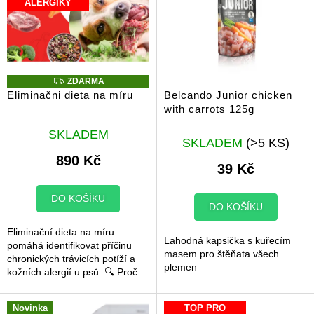
ALERGIKY
i
s
p
r
o
Z
ZDARMA
d
D
Eliminačni dieta na míru
Belcando Junior chicken
A
u
with carrots 125g
R
k
M
Průměrné
A
t
SKLADEM
hodnocení
SKLADEM
(>5 KS)
ů
produktu
890 Kč
39 Kč
je
5,0
z
DO KOŠÍKU
DO KOŠÍKU
5
hvězdiček.
Eliminační dieta na míru
Lahodná kapsička s kuřecím
pomáhá identifikovat příčinu
masem pro štěňata všech
chronických trávicích potíží a
plemen
kožních alergií u psů. 🔍 Proč
začít s eliminační dietou?
Pokud váš pes trpí
Novinka
TOP PRO
opakovaným...