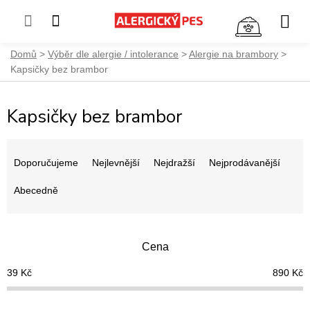
NÁKUP
KOŠÍK
Přejít
Domů
Výběr dle alergie / intolerance
Alergie na brambory
na
Kapsičky bez brambor
obsah
Kapsičky bez brambor
Ř
a
Doporučujeme
Nejlevnější
Nejdražší
Nejprodávanější
z
e
Abecedně
n
í
p
Cena
r
o
39
Kč
890
Kč
d
u