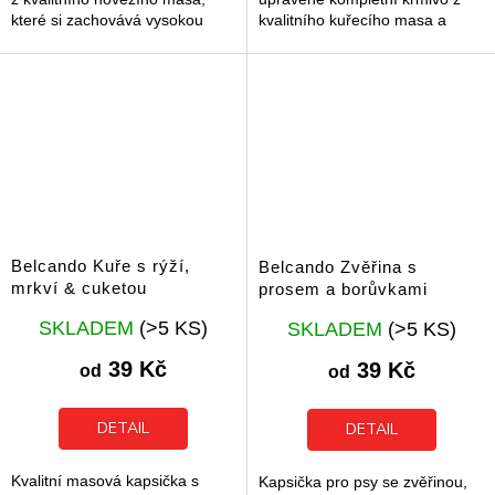
které si zachovává vysokou
kvalitního kuřecího masa a
nutriční hodnotu, přirozenou
lehce stravitelné rýže. Díky
chuť i vůni. Díky vyváženému...
jemnému vaření si suroviny
zachovávají...
Belcando Kuře s rýží,
Belcando Zvěřina s
mrkví & cuketou
prosem a borůvkami
Průměrné
Průměrné
SKLADEM
(>5 KS)
SKLADEM
(>5 KS)
hodnocení
hodnocení
produktu
produktu
39 Kč
39 Kč
od
od
je
je
5,0
5,0
z
z
DETAIL
DETAIL
5
5
hvězdiček.
hvězdiček.
Kvalitní masová kapsička s
Kapsička pro psy se zvěřinou,