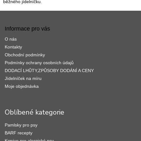
v
běžného jídelníčku.
í
k
Z
y
v
á
ý
p
Informace pro vás
p
a
i
O nás
t
s
í
Kontakty
u
Obchodní podmínky
Podmínky ochrany osobních údajů
DODACÍ LHŮTY,ZPŮSOBY DODÁNÍ A CENY
Jídelníček na míru
Moje objednávka
Oblíbené kategorie
Pamlsky pro psy
BARF recepty
Krmivo pro alergické psy