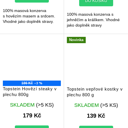
DO KOŠÍKU
5
hvězdiček.
100% masová konzerva
100% masová konzerva s
s hovězím masem a srdcem.
jehněčím a králíkem. Vhodné
Vhodné jako doplněk stravy.
jako doplněk stravy
Novinka
–3 %
186 Kč
Topstein Hovězí steaky v
Topstein vepřové kostky v
plechu 800g
plechu 800 g
Průměrné
Průměrné
SKLADEM
(>5 KS)
SKLADEM
(>5 KS)
hodnocení
hodnocení
produktu
produktu
179 Kč
139 Kč
je
je
5,0
5,0