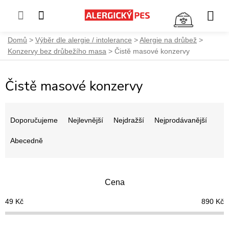
NÁKUP
KOŠÍK
Přejít
Domů
Výběr dle alergie / intolerance
Alergie na drůbež
na
Konzervy bez drůbežího masa
Čistě masové konzervy
obsah
Čistě masové konzervy
Ř
a
Doporučujeme
Nejlevnější
Nejdražší
Nejprodávanější
z
e
Abecedně
n
í
p
Cena
r
o
49
Kč
890
Kč
d
u