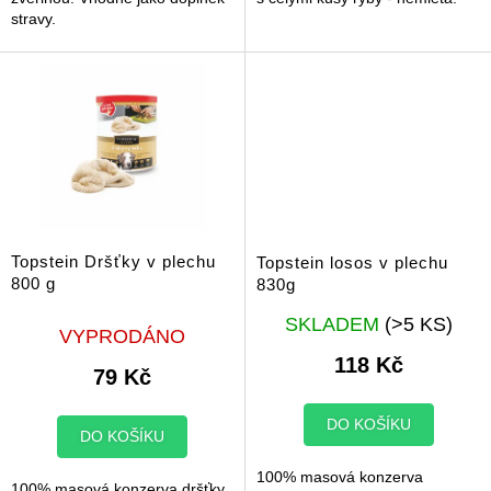
stravy.
Topstein Dršťky v plechu
Topstein losos v plechu
800 g
830g
Průměrné
SKLADEM
(>5 KS)
VYPRODÁNO
hodnocení
produktu
118 Kč
79 Kč
je
5,0
z
DO KOŠÍKU
DO KOŠÍKU
5
hvězdiček.
100% masová konzerva
100% masová konzerva dršťky