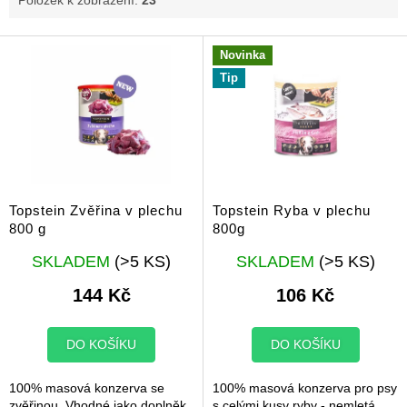
V
Novinka
ý
Tip
p
i
s
p
r
o
d
Topstein Zvěřina v plechu
Topstein Ryba v plechu
u
800 g
800g
k
Průměrné
Průměrné
t
SKLADEM
(>5 KS)
SKLADEM
(>5 KS)
hodnocení
hodnocení
ů
produktu
produktu
144 Kč
106 Kč
je
je
5,0
5,0
z
z
DO KOŠÍKU
DO KOŠÍKU
5
5
hvězdiček.
hvězdiček.
100% masová konzerva se
100% masová konzerva pro psy
zvěřinou. Vhodné jako doplněk
s celými kusy ryby - nemletá.