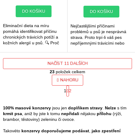
5,0
5,0
z
z
DO KOŠÍKU
DO KOŠÍKU
5
5
hvězdiček.
hvězdiček.
Eliminační dieta na míru
Nejčastějšími příčinami
pomáhá identifikovat příčinu
problémů u psů je nesprávná
chronických trávicích potíží a
strava. Proto trpí-li váš pes
kožních alergií u psů. 🔍 Proč
nepříjemnými trávicími nebo
začít s eliminační dietou?
kožními problémy, neexistuje
Pokud váš pes trpí
pro vás a vašeho psího parťáka
opakovaným...
lepší...
NAČÍST 11 DALŠÍCH
23
položek celkem
O
NAHORU
v
S
l
1
2
t
á
r
d
á
a
n
100% masové konzervy
jsou jen
doplňkem stravy
.
Nelze
s tím
k
c
krmit psa
, aniž by jste k tomu
nepřidali
nějakou
přílohu
(rýži,
o
í
brambor, těstoviny) zeleninu či ovoce.
v
p
á
r
Takovéto
konzervy doporučujeme podávat
,
jako zpestření
n