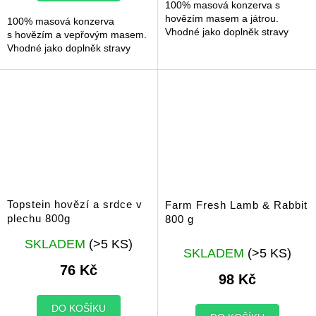
100% masová konzerva s
hovězím masem a játrou.
100% masová konzerva
Vhodné jako doplněk stravy
s hovězím a vepřovým masem.
Vhodné jako doplněk stravy
Topstein hovězí a srdce v
Farm Fresh Lamb & Rabbit
plechu 800g
800 g
Průměrné
SKLADEM
(>5 KS)
hodnocení
SKLADEM
(>5 KS)
produktu
76 Kč
98 Kč
je
5,0
z
DO KOŠÍKU