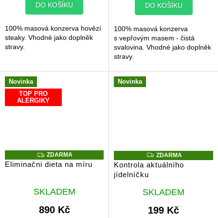
z
z
DO KOŠÍKU
DO KOŠÍKU
5
5
hvězdiček.
hvězdiček.
100% masová konzerva hovězí
100% masová konzerva
steaky. Vhodné jako doplněk
s vepřovým masem - čistá
stravy.
svalovina. Vhodné jako doplněk
stravy.
Novinka
Novinka
TOP PRO
ALERGIKY
Z
Z
ZDARMA
ZDARMA
D
D
Eliminačni dieta na míru
Kontrola aktuálního
A
A
jídelníčku
R
R
M
M
Průměrné
Průměrné
A
A
SKLADEM
SKLADEM
hodnocení
hodnocení
produktu
produktu
890 Kč
199 Kč
je
je