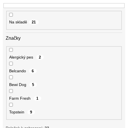
k
t
ů
Na skladě
21
Značky
Alergický pes
2
Belcando
6
Bewi Dog
5
Farm Fresh
1
Topstein
9
Položek k zobrazení:
23