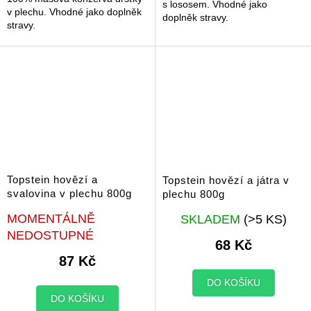
s lososem. Vhodné jako
v plechu. Vhodné jako doplněk
doplněk stravy.
stravy.
Topstein hovězí a
Topstein hovězí a játra v
svalovina v plechu 800g
plechu 800g
Průměrné
Průměrné
MOMENTÁLNĚ
SKLADEM
(>5 KS)
hodnocení
hodnocení
NEDOSTUPNÉ
produktu
produktu
68 Kč
je
je
87 Kč
5,0
5,0
z
z
DO KOŠÍKU
5
5
DO KOŠÍKU
hvězdiček.
hvězdiček.