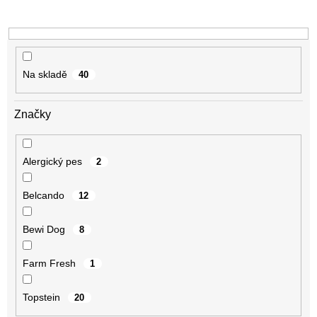
u
k
t
ů
Na skladě
40
Značky
Alergický pes
2
Belcando
12
Bewi Dog
8
Farm Fresh
1
Topstein
20