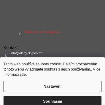
Sledovat na Instagramu
Kontakt
info
@
alergickypes.cz
797 897 837
Tento web používá soubory cookie. Dalším procházením
Sledujte nás na facebooku
tohoto webu vyjadřujete souhlas s jejich používáním.. Více
alergickypes
informací
zde
.
Nastavení
Vytvořil Shoptet
Copyright 2026
alergickypes.cz
. Všechna práva vyhrazena.
Souhlasím
Upravit nastavení cookies