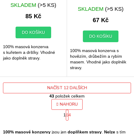
Průměrné
SKLADEM
(>5 KS)
hodnocení
SKLADEM
(>5 KS)
produktu
85 Kč
67 Kč
je
5,0
z
DO KOŠÍKU
DO KOŠÍKU
5
hvězdiček.
100% masová konzerva
100% masová konzerva s
s kuřetem a dršťky. Vhodné
hovězím, drůbežím a rybím
jako doplněk stravy.
masem. Vhodné jako doplněk
stravy.
NAČÍST 12 DALŠÍCH
43
položek celkem
O
NAHORU
v
S
l
1
4
t
á
r
d
á
a
n
100% masové konzervy
jsou jen
doplňkem stravy
.
Nelze
s tím