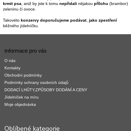
k
c
krmit psa
, aniž by jste k tomu
nepřidali
nějakou
přílohu
(brambor)
o
í
zeleninu či ovoce.
v
p
á
r
Takovéto
konzervy doporučujeme podávat
,
jako zpestření
n
v
běžného jídelníčku.
í
k
Z
y
v
á
ý
p
Informace pro vás
p
a
i
O nás
t
s
í
Kontakty
u
Obchodní podmínky
Podmínky ochrany osobních údajů
DODACÍ LHŮTY,ZPŮSOBY DODÁNÍ A CENY
Jídelníček na míru
Moje objednávka
Oblíbené kategorie