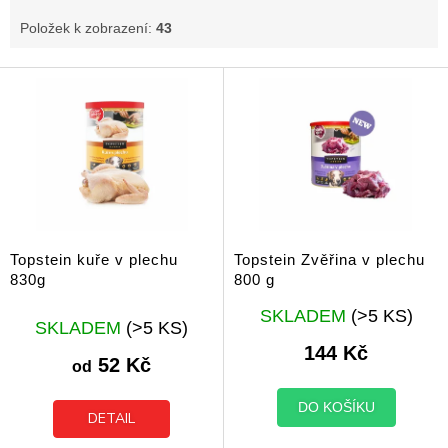
Položek k zobrazení:
43
V
ý
p
i
s
p
r
o
d
Topstein kuře v plechu
Topstein Zvěřina v plechu
u
830g
800 g
k
Průměrné
t
SKLADEM
(>5 KS)
SKLADEM
(>5 KS)
hodnocení
ů
produktu
144 Kč
52 Kč
je
od
5,0
z
DO KOŠÍKU
DETAIL
5
hvězdiček.