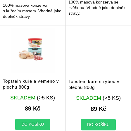
100% masová konzerva se
100% masová konzerva
zvěřinou. Vhodné jako doplněk
s kuřecím masem. Vhodné jako
stravy.
doplněk stravy.
Topstein kuře a vemeno v
Topstein kuře s rybou v
plechu 800g
plechu 800g
Průměrné
Průměrné
SKLADEM
(>5 KS)
SKLADEM
(>5 KS)
hodnocení
hodnocení
produktu
produktu
89 Kč
89 Kč
je
je
5,0
5,0
z
z
DO KOŠÍKU
DO KOŠÍKU
5
5