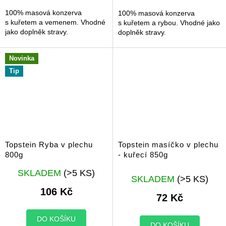
hvězdiček.
hvězdiček.
100% masová konzerva
100% masová konzerva
s kuřetem a vemenem. Vhodné
s kuřetem a rybou. Vhodné jako
jako doplněk stravy.
doplněk stravy.
Novinka
Tip
Topstein Ryba v plechu
Topstein masíčko v plechu
800g
- kuřecí 850g
Průměrné
SKLADEM
(>5 KS)
hodnocení
SKLADEM
(>5 KS)
produktu
106 Kč
72 Kč
je
5,0
z
DO KOŠÍKU
DO KOŠÍKU
5