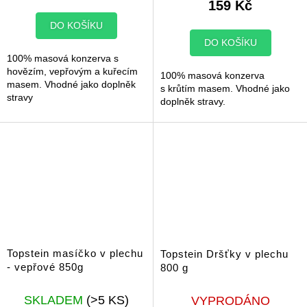
159 Kč
DO KOŠÍKU
DO KOŠÍKU
100% masová konzerva s
hovězím, vepřovým a kuřecím
100% masová konzerva
masem. Vhodné jako doplněk
s krůtím masem. Vhodné jako
stravy
doplněk stravy.
Topstein masíčko v plechu
Topstein Dršťky v plechu
- vepřové 850g
800 g
SKLADEM
(>5 KS)
VYPRODÁNO