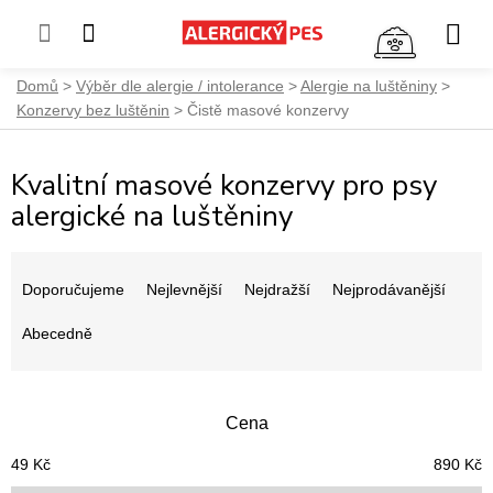
NÁKUP
KOŠÍK
Přejít
Domů
Výběr dle alergie / intolerance
Alergie na luštěniny
na
Konzervy bez luštěnin
Čistě masové konzervy
obsah
Kvalitní masové konzervy pro psy
alergické na luštěniny
Ř
a
Doporučujeme
Nejlevnější
Nejdražší
Nejprodávanější
z
e
Abecedně
n
í
p
Cena
r
o
49
Kč
890
Kč
d