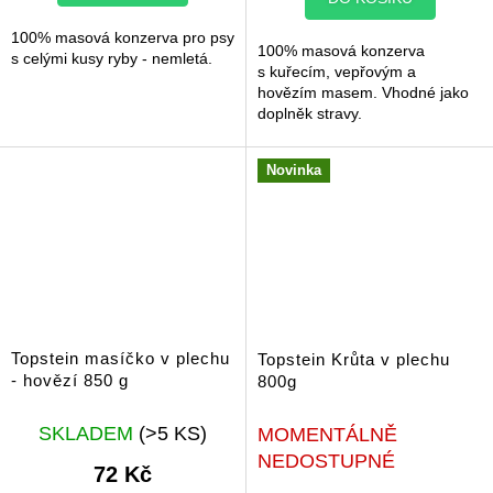
hvězdiček.
100% masová konzerva pro psy
100% masová konzerva
s celými kusy ryby - nemletá.
s kuřecím, vepřovým a
hovězím masem. Vhodné jako
doplněk stravy.
Novinka
Topstein masíčko v plechu
Topstein Krůta v plechu
- hovězí 850 g
800g
SKLADEM
(>5 KS)
MOMENTÁLNĚ
NEDOSTUPNÉ
72 Kč