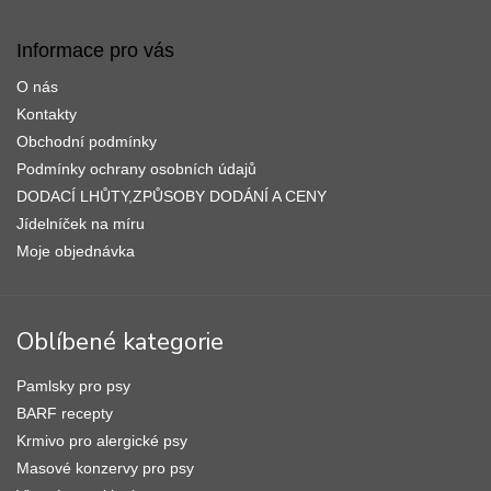
á
p
Informace pro vás
a
O nás
t
í
Kontakty
Obchodní podmínky
Podmínky ochrany osobních údajů
DODACÍ LHŮTY,ZPŮSOBY DODÁNÍ A CENY
Jídelníček na míru
Moje objednávka
Oblíbené kategorie
Pamlsky pro psy
BARF recepty
Krmivo pro alergické psy
Masové konzervy pro psy