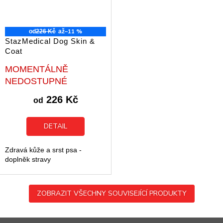
–11 %
od
226 Kč
až
StazMedical Dog Skin &
Coat
Průměrné
MOMENTÁLNĚ
hodnocení
NEDOSTUPNÉ
produktu
je
226 Kč
od
5,0
z
5
DETAIL
hvězdiček.
Zdravá kůže a srst psa -
doplněk stravy
ZOBRAZIT VŠECHNY SOUVISEJÍCÍ PRODUKTY
Z