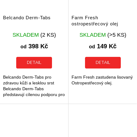
Belcando Derm-Tabs
Farm Fresh
ostropestřecový olej
Průměrné
Průměrné
SKLADEM
(2 KS)
SKLADEM
(>5 KS)
hodnocení
hodnocení
produktu
produktu
398 Kč
149 Kč
od
od
je
je
5,0
5,0
z
z
DETAIL
DETAIL
5
5
hvězdiček.
hvězdiček.
Belcando Derm-Tabs pro
Farm Fresh zastudena lisovaný
zdravou kůži a lesklou srst
Ostropestřecový olej.
Belcando Derm-Tabs
představují cílenou podporu pro
zdravou kůži a hustou srst u
dospělých psů. Tento doplněk
stravy pomáhá...