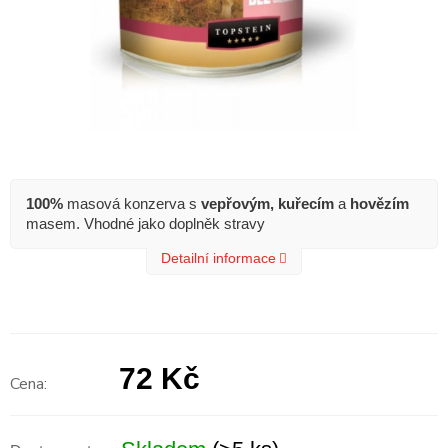
100%
masová konzerva s
vepřovým,
kuřecím
a
hovězím
masem. Vhodné jako doplněk stravy
Detailní informace
72 Kč
Měrná
cena: