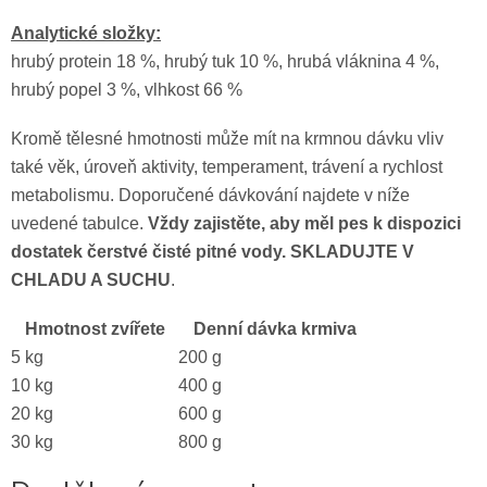
Analytické složky:
hrubý protein 18 %, hrubý tuk 10 %, hrubá vláknina 4 %,
hrubý popel 3 %, vlhkost 66 %
Kromě tělesné hmotnosti může mít na krmnou dávku vliv
také věk, úroveň aktivity, temperament, trávení a rychlost
metabolismu. Doporučené dávkování najdete v níže
uvedené tabulce.
Vždy zajistěte, aby měl pes k dispozici
dostatek čerstvé čisté pitné vody. SKLADUJTE V
CHLADU A SUCHU
.
Hmotnost zvířete
Denní dávka krmiva
5 kg
200 g
10 kg
400 g
20 kg
600 g
30 kg
800 g