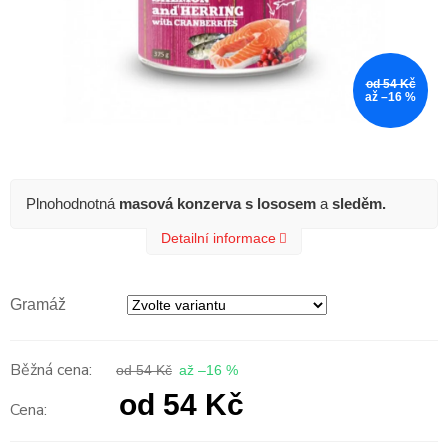
od 54 Kč
až –16 %
Plnohodnotná
masová konzerva s lososem
a
sleděm.
Detailní informace
Gramáž
od 54 Kč
až –16 %
od
54 Kč
Měrná