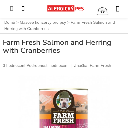
NÁKUP
KOŠÍK
Přejít
Domů
Masové konzervy pro psy
Farm Fresh Salmon and
na
Herring with Cranberries
obsah
Farm Fresh Salmon and Herring
with Cranberries
Průměrné
3 hodnocení
Podrobnosti hodnocení
Značka:
Farm Fresh
hodnocení
produktu
je
5,0
z
5
hvězdiček.