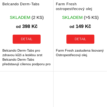
Belcando Derm-Tabs
Farm Fresh
ostropestřecový olej
Průměrné
Průměrné
SKLADEM
(2 KS)
SKLADEM
(>5 KS)
hodnocení
hodnocení
produktu
produktu
398 Kč
149 Kč
od
od
je
je
5,0
5,0
z
z
DETAIL
DETAIL
5
5
hvězdiček.
hvězdiček.
Belcando Derm-Tabs pro
Farm Fresh zastudena lisovaný
zdravou kůži a lesklou srst
Ostropestřecový olej.
Belcando Derm-Tabs
představují cílenou podporu pro
zdravou kůži a hustou srst u
dospělých psů. Tento doplněk
stravy pomáhá...