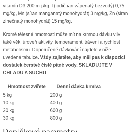
vitamín D3 200 m.j./kg, I (jodičnan vápenatý bezvodý) 0,75
mg/kg, Mn (síran manganatý monohydrát) 3 mg/kg, Zn (síran
zinečnatý monohydrát) 15 mg/kg.
Kromě tělesné hmotnosti může mít na krmnou dávku vliv
také věk, úroveň aktivity, temperament, trávení a rychlost
metabolismu. Doporučené dávkování najdete v níže
uvedené tabulce.
Vždy zajistěte, aby měl pes k dispozici
dostatek čerstvé čisté pitné vody. SKLADUJTE V
CHLADU A SUCHU
.
Hmotnost zvířete
Denní dávka krmiva
5 kg
200 g
10 kg
400 g
20 kg
600 g
30 kg
800 g
Doplňkové parametry