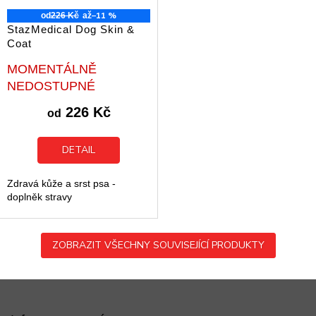
–11 %
od
226 Kč
až
StazMedical Dog Skin &
Coat
Průměrné
MOMENTÁLNĚ
hodnocení
NEDOSTUPNÉ
produktu
je
226 Kč
od
5,0
z
5
DETAIL
hvězdiček.
Zdravá kůže a srst psa -
doplněk stravy
ZOBRAZIT VŠECHNY SOUVISEJÍCÍ PRODUKTY
Z
á