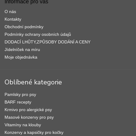
p
Informace pro vás
a
O nás
t
í
Kontakty
Obchodní podmínky
Podmínky ochrany osobních údajů
DODACÍ LHŮTY,ZPŮSOBY DODÁNÍ A CENY
Jídelníček na míru
Moje objednávka
Oblíbené kategorie
Pamlsky pro psy
BARF recepty
Krmivo pro alergické psy
Masové konzervy pro psy
Vitamíny na klouby
Konzervy a kapsičky pro kočky