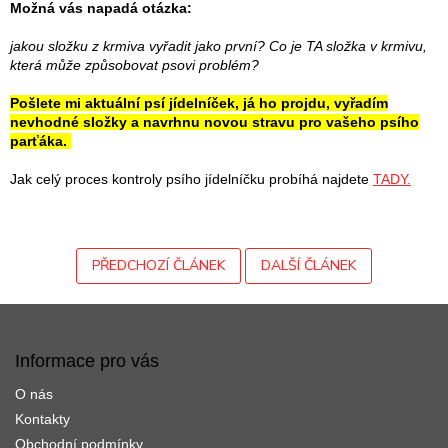
Možná vás napadá otázka:
jakou složku z krmiva vyřadit jako první? Co je TA složka v krmivu,
která může způsobovat psovi problém?
Pošlete mi aktuální psí jídelníček, já ho projdu, vyřadím
nevhodné složky a navrhnu novou stravu pro vašeho psího
parťáka.
Jak celý proces kontroly psího jídelníčku probíhá najdete
TADY.
PŘEDCHOZÍ ČLÁNEK
DALŠÍ ČLÁNEK
Z
á
p
Informace pro vás
a
O nás
t
í
Kontakty
Obchodní podmínky