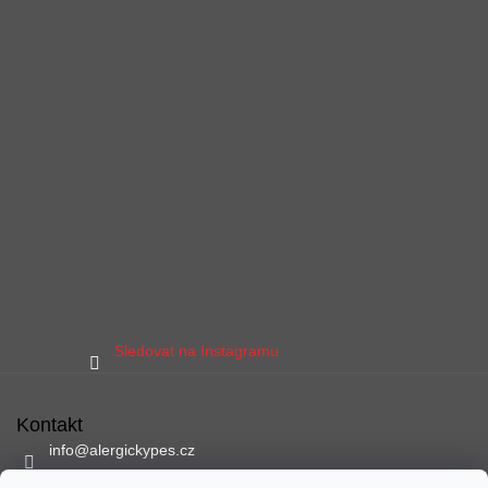
Sledovat na Instagramu
Kontakt
info
@
alergickypes.cz
797 897 837