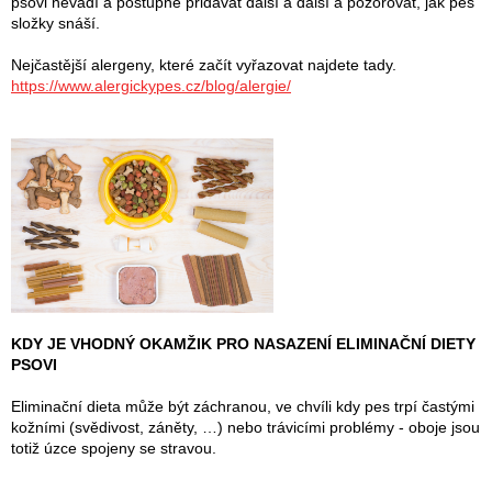
psovi nevadí a postupně přidávat další a další a pozorovat, jak pes
složky snáší.
Nejčastější alergeny, které začít vyřazovat najdete tady.
https://www.alergickypes.cz/blog/alergie/
KDY JE VHODNÝ OKAMŽIK PRO NASAZENÍ ELIMINAČNÍ DIETY
PSOVI
Eliminační dieta může být záchranou, ve chvíli kdy pes trpí častými
kožními (svědivost, záněty, …) nebo trávicími problémy - oboje jsou
totiž úzce spojeny se stravou.