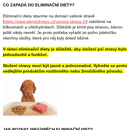
CO ZAPADÁ DO ELIMINAČNÍ DIETY?
Eliminační dietu stavíme na domácí vařené stravě
(
https://www.alergickypes.cz/varena-strava-2/
) založené na
bílkovinách a uhlohydrátech. Důležité je krmit psa stravou, kterou
ještě nikdy neměl. Je proto potřeba vyřadit ze psího jídelníčku
všechny složky, které pro něj byly doteď běžné.
V rámci eliminační diety je důležité, aby složení psí stravy bylo
jednoduché a funkční.
Složení stravy musí být jasné a jednoznačné. Vyhněte se proto
vedlejším produktům rostlinného nebo živočišného původu.
JAK POZNAT (NE)ÚSPĚCH ELIMINAČNÍ DIETY