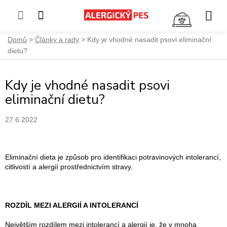
NÁKUP
KOŠÍK
Přejít
Domů
Články a rady
Kdy je vhodné nasadit psovi eliminační
na
dietu?
obsah
Kdy je vhodné nasadit psovi
eliminační dietu?
27.6.2022
Eliminační dieta je způsob pro identifikaci potravinových intolerancí,
citlivostí a alergií prostřednictvím stravy.
ROZDÍL MEZI ALERGIÍ A INTOLERANCÍ
Největším rozdílem mezi intolerancí a alergií je, že v mnoha