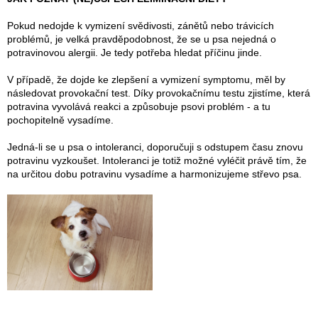
Pokud nedojde k vymizení svědivosti, zánětů nebo trávicích
problémů, je velká pravděpodobnost, že se u psa nejedná o
potravinovou alergii. Je tedy potřeba hledat příčinu jinde.
V případě, že dojde ke zlepšení a vymizení symptomu, měl by
následovat provokační test. Díky provokačnímu testu zjistíme, která
potravina vyvolává reakci a způsobuje psovi problém - a tu
pochopitelně vysadíme.
Jedná-li se u psa o intoleranci, doporučuji s odstupem času znovu
potravinu vyzkoušet. Intoleranci je totiž možné vyléčit právě tím, že
na určitou dobu potravinu vysadíme a harmonizujeme střevo psa.