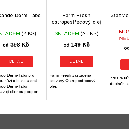
cando Derm-Tabs
Farm Fresh
StazMe
ostropestřecový olej
Průměrné
Průměrné
MO
KLADEM
(2 KS)
SKLADEM
(>5 KS)
hodnocení
hodnocení
NE
produktu
produktu
398 Kč
149 Kč
od
od
je
je
o
5,0
5,0
z
z
DETAIL
DETAIL
5
5
hvězdiček.
hvězdiček.
ndo Derm-Tabs pro
Farm Fresh zastudena
Zdravá kůž
u kůži a lesklou srst
lisovaný Ostropestřecový
doplněk st
ndo Derm-Tabs
olej.
tavují cílenou podporu
dravou kůži a hustou
 dospělých psů. Tento
ěk stravy pomáhá...