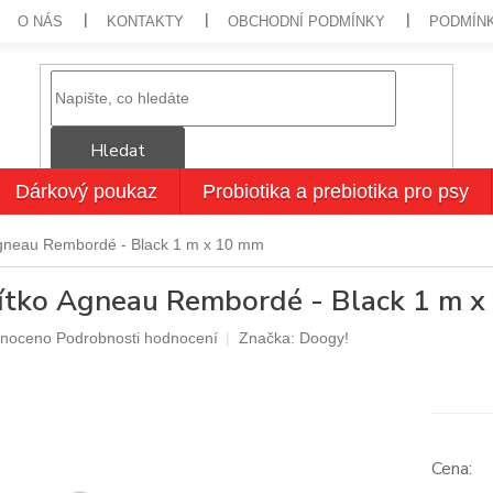
O NÁS
KONTAKTY
OBCHODNÍ PODMÍNKY
PODMÍN
Hledat
Dárkový poukaz
Probiotika a prebiotika pro psy
gneau Rembordé - Black 1 m x 10 mm
ítko Agneau Rembordé - Black 1 m 
né
noceno
Podrobnosti hodnocení
Značka:
Doogy!
ení
u
ek.