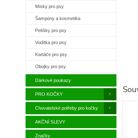
Misky pro psy
Šampóny a kosmetika
Pelíšky pro psy
Vodítka pro psy
Kartáče pro psy
Obojky pro psy
Dárkové poukazy
Souv
PRO KOČKY
Chovatelské potřeby pro kočky
AKČNÍ SLEVY
Značky