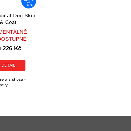
až
–11 %
dical Dog Skin
& Coat
Průměrné
MENTÁLNĚ
hodnocení
DOSTUPNÉ
produktu
226 Kč
je
d
5,0
z
5
DETAIL
hvězdiček.
e a srst psa -
ravy