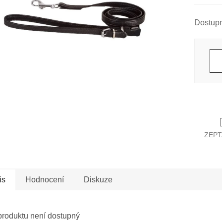
Měrná
cena:
ZEPT
is
Hodnocení
Diskuze
produktu není dostupný