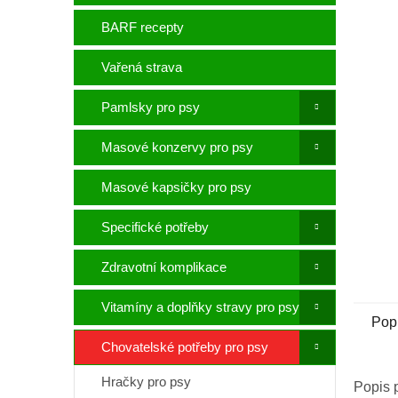
p
a
BARF recepty
n
e
Vařená strava
l
Pamlsky pro psy
Masové konzervy pro psy
Masové kapsičky pro psy
Specifické potřeby
Zdravotní komplikace
Vitamíny a doplňky stravy pro psy
Pop
Chovatelské potřeby pro psy
Hračky pro psy
Popis 