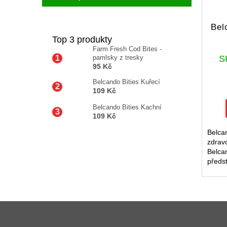
Bel
Top 3 produkty
Farm Fresh Cod Bites -
S
pamlsky z tresky
95 Kč
Belcando Bities Kuřecí
109 Kč
Belcando Bities Kachní
109 Kč
Belca
zdravo
Belca
předs
pro z
srst u
dopln
Z
á