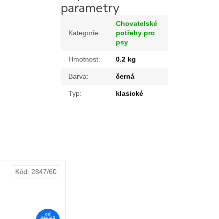
parametry
Chovatelské
Kategorie
:
potřeby pro
psy
Hmotnost
:
0.2 kg
Barva
:
černá
Typ
:
klasické
Kód:
2847/60
od
226 Kč