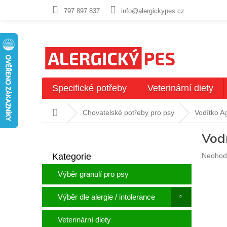
Přejít
797 897 837
info@alergickypes.cz
na
obsah
Specifické potřeby
Veterinární diety
Domů
Chovatelské potřeby pro psy
Vodítko A
P
Vod
o
Přeskočit
s
Průměr
Kategorie
Neohod
kategorie
t
hodnoc
r
Výběr granulí pro psy
produkt
a
je
n
0,0
Výběr dle alergie / intolerance
n
z
5
í
Veterinární diety
hvězdič