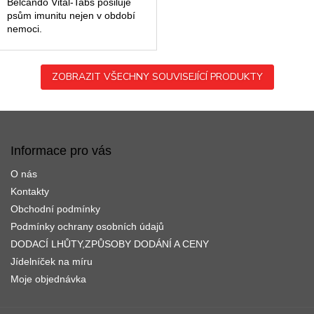
Belcando Vital-Tabs posiluje
psům imunitu nejen v období
nemoci.
ZOBRAZIT VŠECHNY SOUVISEJÍCÍ PRODUKTY
Z
á
p
Informace pro vás
a
O nás
t
í
Kontakty
Obchodní podmínky
Podmínky ochrany osobních údajů
DODACÍ LHŮTY,ZPŮSOBY DODÁNÍ A CENY
Jídelníček na míru
Moje objednávka