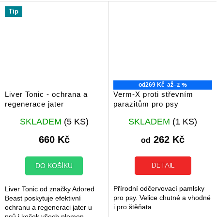
Tip
–2 %
od
269 Kč
až
Liver Tonic - ochrana a
Verm-X proti střevním
regenerace jater
parazitům pro psy
Průměrné
Průměrné
SKLADEM
(5 KS)
SKLADEM
(1 KS)
hodnocení
hodnocení
produktu
produktu
660 Kč
262 Kč
od
je
je
5,0
5,0
z
z
DETAIL
DO KOŠÍKU
5
5
hvězdiček.
hvězdiček.
Přírodní odčervovací pamlsky
Liver Tonic od značky Adored
pro psy. Velice chutné a vhodné
Beast poskytuje efektivní
i pro štěňata
ochranu a regeneraci jater u
psů i koček všech plemen.