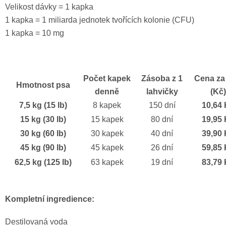
Velikost dávky = 1 kapka
1 kapka = 1 miliarda jednotek tvořících kolonie (CFU)
1 kapka = 10 mg
Počet kapek
Zásoba z 1
Cena za
Hmotnost psa
denně
lahvičky
(Kč)
7,5 kg (15 lb)
8 kapek
150 dní
10,64
15 kg (30 lb)
15 kapek
80 dní
19,95
30 kg (60 lb)
30 kapek
40 dní
39,90
45 kg (90 lb)
45 kapek
26 dní
59,85
62,5 kg (125 lb)
63 kapek
19 dní
83,79
Kompletní ingredience:
Destilovaná voda