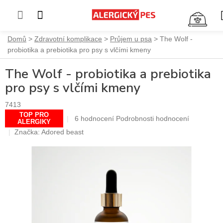
NÁ
KO
Přejít
Domů
Zdravotní komplikace
Průjem u psa
The Wolf -
na
probiotika a prebiotika pro psy s vlčími kmeny
obsah
The Wolf - probiotika a prebiotika
pro psy s vlčími kmeny
7413
TOP PRO
Průměrné
6 hodnocení
Podrobnosti hodnocení
ALERGIKY
hodnocení
Značka:
Adored beast
produktu
je
5,0
z
5
hvězdiček.