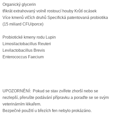
Organický glycerin
třikrát extrahovaný volně rostoucí houby Krůtí ocásek
Více kmenů vlčích druhů Specifická patentovaná probiotika
(15 miliard CFU/porce)
Probiotické kmeny rodu Lupin
Limosilactobacillus Reuteri
Levilactobacillus Brevis
Enterococcus Faecium
UPOZORNĚNÍ: Pokud se stav zvířete zhorší nebo se
nezlepší, přerušte podávání přípravku a poraďte se se svým
veterinárním lékařem.
Bezpečné použití u březích fen nebylo prokázáno.