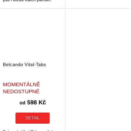
Tento doplněk stravy cíleně
podporuje detoxikační funkce
organismu...
Belcando Vital-Tabs
MOMENTÁLNĚ
NEDOSTUPNÉ
598 Kč
od
DETAIL