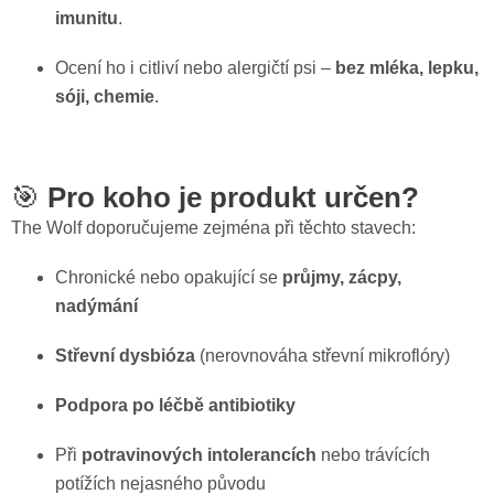
imunitu
.
Ocení ho i citliví nebo alergičtí psi –
bez mléka, lepku,
sóji, chemie
.
🎯
Pro koho je produkt určen?
The Wolf doporučujeme zejména při těchto stavech:
Chronické nebo opakující se
průjmy, zácpy,
nadýmání
Střevní dysbióza
(nerovnováha střevní mikroflóry)
Podpora po léčbě antibiotiky
Při
potravinových intolerancích
nebo trávících
potížích nejasného původu