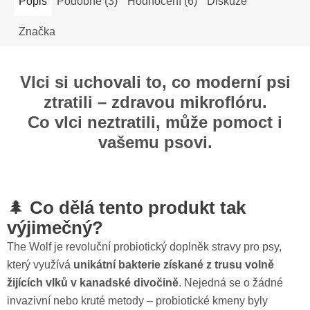
Popis
Podobné (3)
Hodnocení (6)
Diskuze
Značka
Vlci si uchovali to, co moderní psi
ztratili – zdravou mikroflóru.
Co vlci neztratili, může pomoct i
vašemu psovi.
🌲
Co dělá tento produkt tak
výjimečný?
The Wolf je revoluční probiotický doplněk stravy pro psy,
který využívá
unikátní bakterie získané z trusu volně
žijících vlků v kanadské divočině
. Nejedná se o žádné
invazivní nebo kruté metody – probiotické kmeny byly