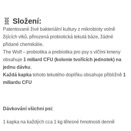
🧬
Složení:
Patentované živé bakteriální kultury z mikrobioty volně
žijících vlků, přirozená probiotická tekutá báze, žádné
přidané chemikálie.
The Wolf – probiotika a prebiotika pro psy s vlčími kmeny
obsahuje
1 miliard CFU (kolonie tvořících jednotek) na
jednu dávku
.
Každá kapka
tohoto tekutého doplňku obsahuje přibližně
1
miliardu CFU
Dávkování všichni psi:
1 kapka na každých cca 1 kg tělesné hmotnosti denně