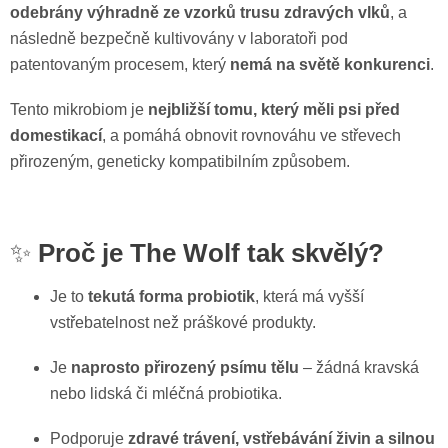
odebrány výhradně ze vzorků trusu zdravých vlků
, a
následně bezpečně kultivovány v laboratoři pod
patentovaným procesem, který
nemá na světě konkurenci
.
Tento mikrobiom je
nejbližší tomu, který měli psi před
domestikací
, a pomáhá obnovit rovnováhu ve střevech
přirozeným, geneticky kompatibilním způsobem.
✨
Proč je The Wolf tak skvělý?
Je to
tekutá forma probiotik
, která má vyšší
vstřebatelnost než práškové produkty.
Je
naprosto přirozený psímu tělu
– žádná kravská
nebo lidská či mléčná probiotika.
Podporuje
zdravé trávení, vstřebávání živin a silnou