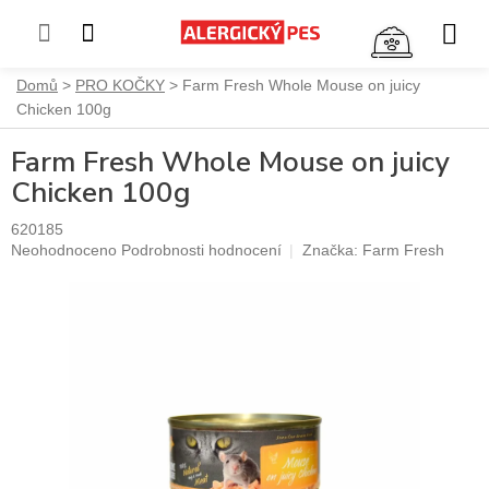
NÁKUP
KOŠÍK
Přejít
Domů
PRO KOČKY
Farm Fresh Whole Mouse on juicy
na
Chicken 100g
obsah
Farm Fresh Whole Mouse on juicy
Chicken 100g
620185
Průměrné
Neohodnoceno
Podrobnosti hodnocení
Značka:
Farm Fresh
hodnocení
produktu
je
0,0
z
5
hvězdiček.