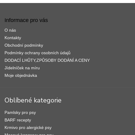
Z
á
p
Informace pro vás
a
O nás
t
í
Kontakty
Obchodní podmínky
Podmínky ochrany osobních údajů
DODACÍ LHŮTY,ZPŮSOBY DODÁNÍ A CENY
Jídelníček na míru
Moje objednávka
Oblíbené kategorie
Pamlsky pro psy
BARF recepty
Krmivo pro alergické psy