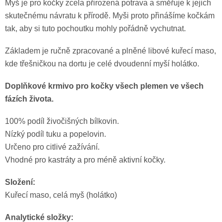
Myš je pro kočky zcela přirozená potrava a směřuje k jejich
skutečnému návratu k přírodě. Myši proto přinášíme kočkám
tak, aby si tuto pochoutku mohly pořádně vychutnat.
Základem je ručně zpracované a plněné libové kuřecí maso,
kde třešničkou na dortu je celé dvoudenní myší holátko.
Doplňkové krmivo pro kočky všech plemen ve všech
fázích života.
100% podíl živočišných bílkovin.
Nízký podíl tuku a popelovin.
Určeno pro citlivé zažívání.
Vhodné pro kastráty a pro méně aktivní kočky.
Složení:
Kuřecí maso, celá myš (holátko)
Analytické složky: