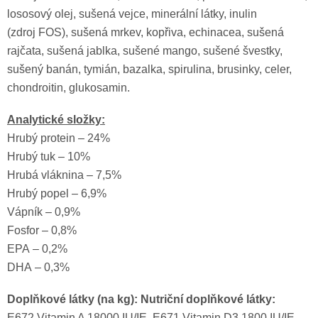
lososový olej, sušená vejce, minerální látky, inulin
(zdroj
FOS
), sušená mrkev, kopřiva, echinacea, sušená
rajčata, sušená jablka, sušené mango, sušené švestky,
sušený banán, tymián, bazalka, spirulina, brusinky, celer,
chondroitin, glukosamin.
Analytické složky:
Hrubý protein – 24%
Hrubý tuk – 10%
Hrubá vláknina – 7,5%
Hrubý popel – 6,9%
Vápník – 0,9%
Fosfor – 0,8%
EPA
– 0,2%
DHA
– 0,3%
Doplňkové látky (na kg): Nutriční doplňkové látky:
E672 Vitamin A 18000 IU/IE, E671 Vitamin D3 1800 IU/IE,