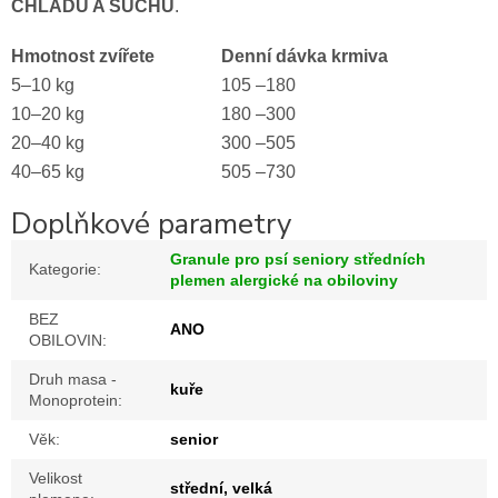
CHLADU A SUCHU
.
Hmotnost zvířete
Denní dávka krmiva
5–10 kg
105 –180
10–20 kg
180 –300
20–40 kg
300 –505
40–65 kg
505 –730
Doplňkové parametry
Granule pro psí seniory středních
Kategorie
:
plemen alergické na obiloviny
BEZ
ANO
OBILOVIN
:
Druh masa -
kuře
Monoprotein
:
Věk
:
senior
Velikost
střední, velká