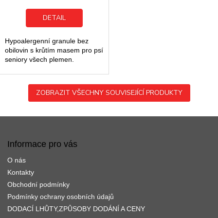
5,0
z
DETAIL
5
hvězdiček.
Hypoalergenní granule bez
obilovin s krůtím masem pro psí
seniory všech plemen.
ZOBRAZIT VŠECHNY SOUVISEJÍCÍ PRODUKTY
Z
á
p
Informace pro vás
a
O nás
t
í
Kontakty
Obchodní podmínky
Podmínky ochrany osobních údajů
DODACÍ LHŮTY,ZPŮSOBY DODÁNÍ A CENY