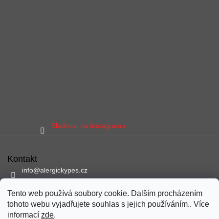
Sledovat na Instagramu
Kontakt
info
@
alergickypes.cz
797 897 837
Tento web používá soubory cookie. Dalším procházením
Sledujte nás na facebooku
tohoto webu vyjadřujete souhlas s jejich používáním.. Více
alergickypes
informací
zde
.