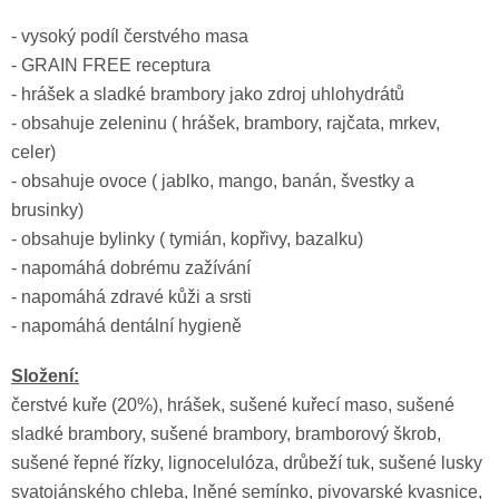
- vysoký podíl čerstvého masa
-
GRAIN
FREE
receptura
- hrášek a sladké brambory jako zdroj uhlohydrátů
- obsahuje zeleninu ( hrášek, brambory, rajčata, mrkev,
celer)
- obsahuje ovoce ( jablko, mango, banán, švestky a
brusinky)
- obsahuje bylinky ( tymián, kopřivy, bazalku)
- napomáhá dobrému zažívání
- napomáhá zdravé kůži a srsti
- napomáhá dentální hygieně
Složení:
čerstvé kuře (20%), hrášek, sušené kuřecí maso, sušené
sladké brambory, sušené brambory, bramborový škrob,
sušené řepné řízky, lignocelulóza, drůbeží tuk, sušené lusky
svatojánského chleba, lněné semínko, pivovarské kvasnice,