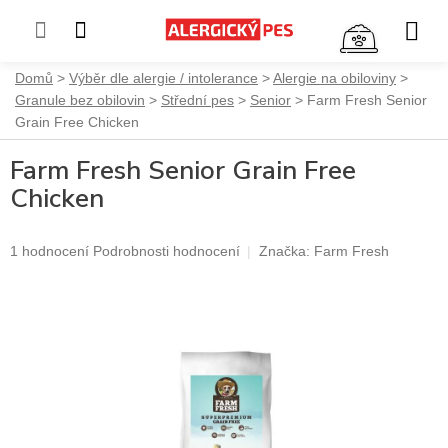
NÁKUP
KOŠÍK
Přejít
Domů
Výběr dle alergie / intolerance
Alergie na obiloviny
na
Granule bez obilovin
Střední pes
Senior
Farm Fresh Senior
obsah
Grain Free Chicken
Farm Fresh Senior Grain Free
Chicken
Průměrné
1 hodnocení
Podrobnosti hodnocení
Značka:
Farm Fresh
hodnocení
produktu
je
5,0
z
5
hvězdiček.