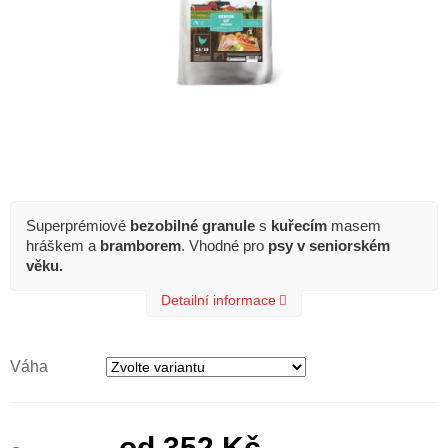
Superprémiové
bezobilné granule
s
kuřecím
masem
hráškem a
bramborem
. Vhodné pro
psy v seniorském
věku.
Detailní informace
Váha
od
352 Kč