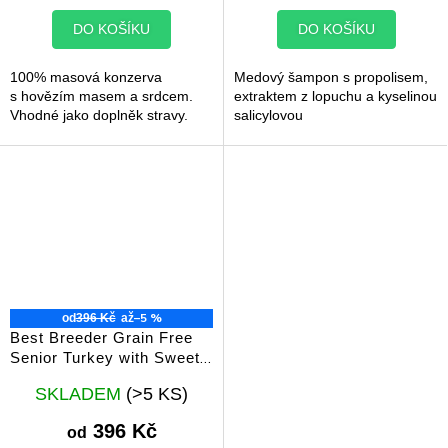
5,0
5,0
z
z
DO KOŠÍKU
DO KOŠÍKU
5
5
hvězdiček.
hvězdiček.
100% masová konzerva
Medový šampon s propolisem,
s hovězím masem a srdcem.
extraktem z lopuchu a kyselinou
Vhodné jako doplněk stravy.
salicylovou
–5 %
od
396 Kč
až
Best Breeder Grain Free
Senior Turkey with Sweet
Potato & Cranberry
Průměrné
SKLADEM
(>5 KS)
hodnocení
produktu
396 Kč
od
je