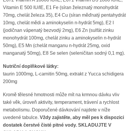
Vitamin E 500 IU/IE, E1 Fe (síran železnatý monohydrát
70mg, chelát železa 35), E4 Cu (síran měďnatý pentahydrát
10mg, chelát mědi a aminokyselin n-hydrát 5mg), E2 I
(jodičnan vápenatý bezvodý 2mg), E6 Zn (sulfát zinku
monohydrát 100mg, chelát zinku a aminokyselin n-hydrát
50mg), E5 Mn (chelát manganu n-hydrát 25mg, oxid
manganatý 50mg), E8 Se selen (seleničitan sodný 0,1 mg).
Nutriční doplňkové látky:
taurin 1000mg, L-carnitin 50mg, extrakt z Yucca schidigera
200mg
Kromě tělesné hmotnosti může mít na krmnou dávku vliv
také věk, úroveň aktivity, temperament, trávení a rychlost
metabolismu. Doporučené dávkování najdete v níže
uvedené tabulce.
Vždy zajistěte, aby měl pes k dispozici
dostatek čerstvé čisté pitné vody. SKLADUJTE V