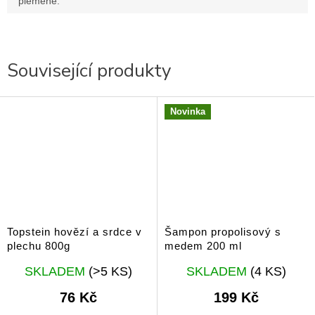
plemene
:
Související produkty
Novinka
Topstein hovězí a srdce v
Šampon propolisový s
plechu 800g
medem 200 ml
Průměrné
Průměrné
SKLADEM
(>5 KS)
SKLADEM
(4 KS)
hodnocení
hodnocení
produktu
produktu
76 Kč
199 Kč
je
je