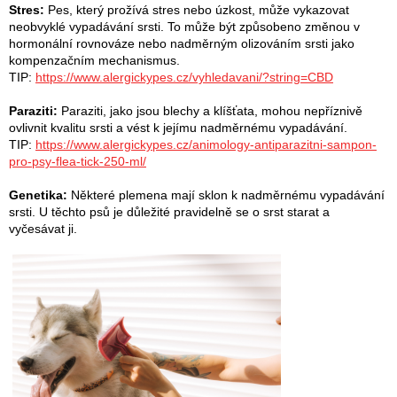
Stres:
Pes, který prožívá stres nebo úzkost, může vykazovat
neobvyklé vypadávání srsti. To může být způsobeno změnou v
hormonální rovnováze nebo nadměrným olizováním srsti jako
kompenzačním mechanismus.
TIP:
https://www.alergickypes.cz/vyhledavani/?string=CBD
Paraziti:
Paraziti, jako jsou blechy a klíšťata, mohou nepříznivě
ovlivnit kvalitu srsti a vést k jejímu nadměrnému vypadávání.
TIP:
https://www.alergickypes.cz/animology-antiparazitni-sampon-
pro-psy-flea-tick-250-ml/
Genetika:
Některé plemena mají sklon k nadměrnému vypadávání
srsti. U těchto psů je důležité pravidelně se o srst starat a
vyčesávat ji.