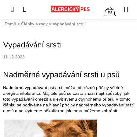
NÁKUP
KOŠÍK
Přejít
Domů
Články a rady
Vypadávání srsti
na
obsah
Vypadávání srsti
11.12.2023
Nadměrné vypadávání srsti u psů
Nadměrné vypadávání psí srsti může mít různé příčiny včetně
alergií a intolerancí. Majitelé psů se často snaží najít způsoby, jak
toto vypadávání omezit a ulevit svému čtyřnohému příteli. V tomto
článku se podíváme na hlavní příčiny nadměrného vypadávání srsti
u psů a poskytneme několik rad jak tomu můžeme zabránit.