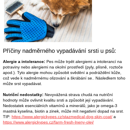
Příčiny nadměrného vypadávání srsti u psů:
Alergie a intolerance:
Pes může trpět alergiemi a intolerancí na
potraviny nebo alergiemi na okolní prostředí (pyly, plísně, roztoče
apod.). Tyto alergie mohou způsobit svědění a podráždění kůže,
což vede k nadměrnému olizování a škrábání se.. Následkem toho
může srst vypadávat.
Nutriční nedostatky:
Nevyvážená strava chudá na nutriční
hodnoty může ovlivnit kvalitu srsti a způsobit její vypadávání.
Nedostatek esenciálních vitamínů a minerálů, jako je omega-3
mastná kyselina, biotin a zinek, může mít negativní dopad na srst.
TIP:
https://www.alergickypes.cz/stazmedical-dog-skin-coat/
a
https://www.alergickypes.cz/farm-fresh-lneny-olej/