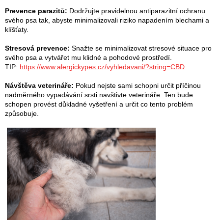
Prevence parazitů:
Dodržujte pravidelnou antiparazitní ochranu
svého psa tak, abyste minimalizovali riziko napadením blechami a
klíšťaty.
Stresová prevence:
Snažte se minimalizovat stresové situace pro
svého psa a vytvářet mu klidné a pohodové prostředí.
TIP:
https://www.alergickypes.cz/vyhledavani/?string=CBD
Návštěva veterináře:
Pokud nejste sami schopni určit příčinou
nadměrného vypadávání srsti navštivte veterináře. Ten bude
schopen provést důkladné vyšetření a určit co tento problém
způsobuje.