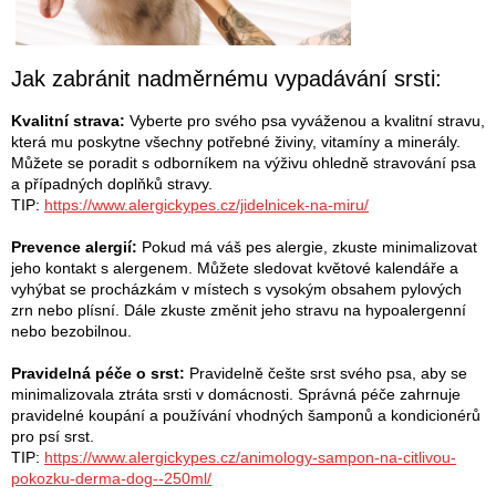
Jak zabránit nadměrnému vypadávání srsti:
Kvalitní strava:
Vyberte pro svého psa vyváženou a kvalitní stravu,
která mu poskytne všechny potřebné živiny, vitamíny a minerály.
Můžete se poradit s odborníkem na výživu ohledně stravování psa
a případných doplňků stravy.
TIP:
https://www.alergickypes.cz/jidelnicek-na-miru/
Prevence alergií:
Pokud má váš pes alergie, zkuste minimalizovat
jeho kontakt s alergenem. Můžete sledovat květové kalendáře a
vyhýbat se procházkám v místech s vysokým obsahem pylových
zrn nebo plísní. Dále zkuste změnit jeho stravu na hypoalergenní
nebo bezobilnou.
Pravidelná péče o srst:
Pravidelně češte srst svého psa, aby se
minimalizovala ztráta srsti v domácnosti. Správná péče zahrnuje
pravidelné koupání a používání vhodných šamponů a kondicionérů
pro psí srst.
TIP:
https://www.alergickypes.cz/animology-sampon-na-citlivou-
pokozku-derma-dog--250ml/