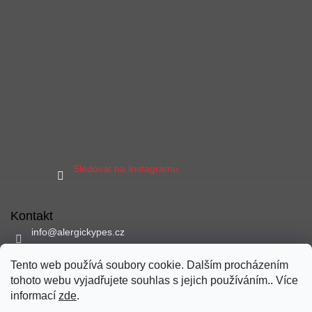
Sledovat na Instagramu
Kontakt
info
@
alergickypes.cz
797 897 837
Tento web používá soubory cookie. Dalším procházením
Sledujte nás na facebooku
tohoto webu vyjadřujete souhlas s jejich používáním.. Více
alergickypes
informací
zde
.