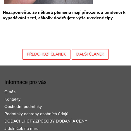
Nezapomeňte, že některá plemena mají přirozenou tendenci k
vypadávání srsti, ačkoliv dodržujete výše uvedené tipy.
PŘEDCHOZÍ ČLÁNEK
DALŠÍ ČLÁNEK
Z
á
p
Informace pro vás
a
O nás
t
í
Kontakty
Obchodní podmínky
Podmínky ochrany osobních údajů
DODACÍ LHŮTY,ZPŮSOBY DODÁNÍ A CENY
Jídelníček na míru