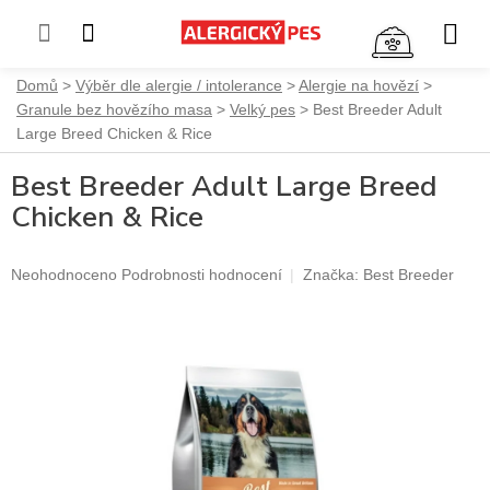
NÁKUP
KOŠÍK
Přejít
Domů
Výběr dle alergie / intolerance
Alergie na hovězí
na
Granule bez hovězího masa
Velký pes
Best Breeder Adult
obsah
Large Breed Chicken & Rice
Best Breeder Adult Large Breed
Chicken & Rice
Průměrné
Neohodnoceno
Podrobnosti hodnocení
Značka:
Best Breeder
hodnocení
produktu
je
0,0
z
5
hvězdiček.