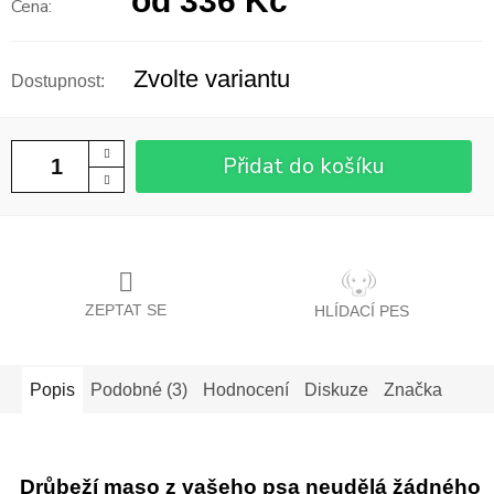
od
336 Kč
Měrná
cena:
Zvolte variantu
Přidat do košíku
ZEPTAT SE
HLÍDACÍ PES
Popis
Podobné (3)
Hodnocení
Diskuze
Značka
Drůbeží maso z vašeho psa neudělá žádného