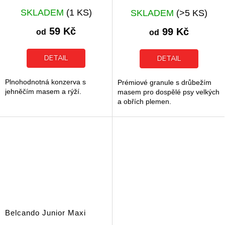
Průměrné
Průměrné
SKLADEM
(1 KS)
SKLADEM
(>5 KS)
hodnocení
hodnocení
produktu
produktu
59 Kč
99 Kč
od
od
je
je
5,0
5,0
z
z
DETAIL
DETAIL
5
5
hvězdiček.
hvězdiček.
Plnohodnotná konzerva s
Prémiové granule s drůbežím
jehněčím masem a rýží.
masem pro dospělé psy velkých
a obřích plemen.
Belcando Junior Maxi