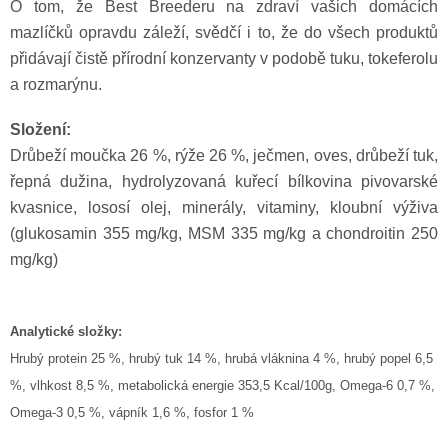
O tom, že Best Breederu na zdraví vašich domácích
mazlíčků opravdu záleží, svědčí i to, že do všech produktů
přidávají čistě přírodní konzervanty v podobě tuku, tokeferolu
a rozmarýnu.
Složení:
Drůbeží moučka 26 %, rýže 26 %, ječmen, oves, drůbeží tuk,
řepná dužina, hydrolyzovaná kuřecí bílkovina pivovarské
kvasnice, lososí olej, minerály, vitaminy, kloubní výživa
(glukosamin 355 mg/kg, MSM 335 mg/kg a chondroitin 250
mg/kg)
Analytické složky:
Hrubý protein 25 %, hrubý tuk 14 %, hrubá vláknina 4 %, hrubý popel 6,5
%, vlhkost 8,5 %, metabolická energie 353,5 Kcal/100g, Omega-6 0,7 %,
Omega-3 0,5 %, vápník 1,6 %, fosfor 1 %