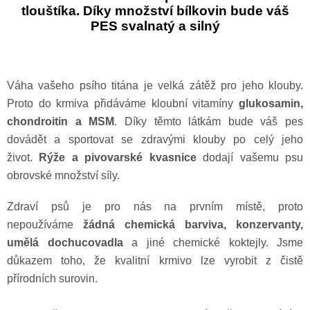
tlouštíka. Díky množství bílkovin bude váš
PES svalnatý a silný
Váha vašeho psího titána je velká zátěž pro jeho klouby.
Proto do krmiva přidáváme kloubní vitamíny
glukosamin,
chondroitin a MSM
. Díky těmto látkám bude váš pes
dovádět a sportovat se zdravými klouby po celý jeho
život.
Rýže a pivovarské kvasnice
dodají vašemu psu
obrovské množství síly.
Zdraví psů je pro nás na prvním místě, proto
nepoužíváme
žádná chemická barviva, konzervanty,
umělá dochucovadla
a jiné chemické koktejly. Jsme
důkazem toho, že kvalitní krmivo lze vyrobit z čistě
přírodních surovin.