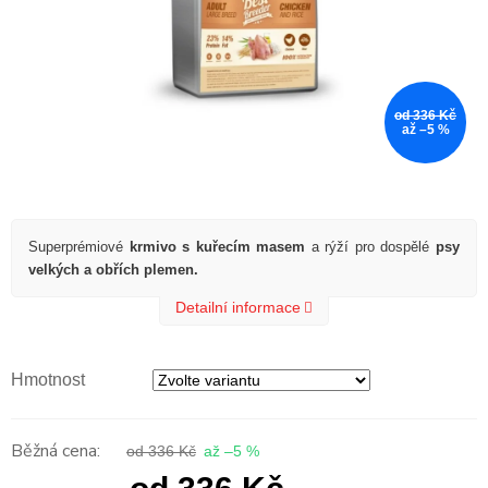
od 336 Kč
až –5 %
Superprémiové
krmivo s kuřecím masem
a rýží pro dospělé
psy
velkých a obřích plemen.
Detailní informace
Hmotnost
od 336 Kč
až –5 %