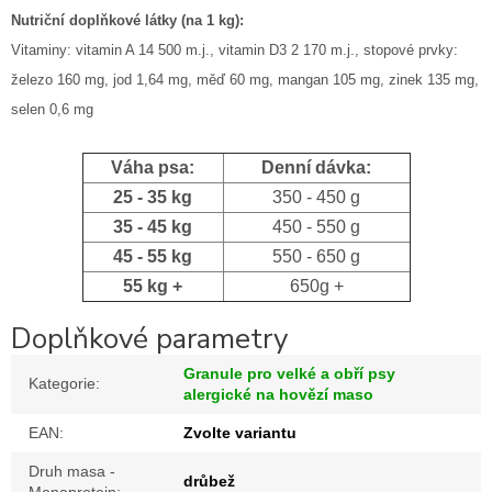
Nutriční doplňkové látky (na 1 kg):
Vitaminy: vitamin A 14 500 m.j., vitamin D3 2 170 m.j., stopové prvky:
železo 160 mg, jod 1,64 mg, měď 60 mg, mangan 105 mg, zinek 135 mg,
selen 0,6 mg
Váha psa:
Denní dávka:
25 - 35 kg
350 - 450 g
35 - 45 kg
450 - 550 g
45 - 55 kg
550 - 650 g
55 kg +
650g +
Doplňkové parametry
Granule pro velké a obří psy
Kategorie
:
alergické na hovězí maso
EAN
:
Zvolte variantu
Druh masa -
drůbež
Monoprotein
: