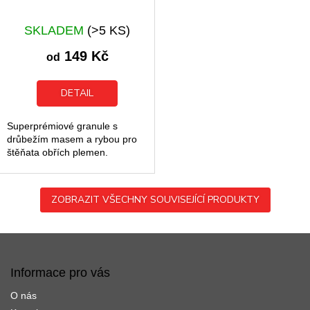
SKLADEM
(>5 KS)
149 Kč
od
DETAIL
Superprémiové granule s
drůbežím masem a rybou pro
štěňata obřích plemen.
ZOBRAZIT VŠECHNY SOUVISEJÍCÍ PRODUKTY
Z
á
p
Informace pro vás
a
O nás
t