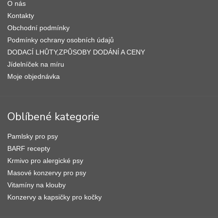
O nás
t
í
í
Kontakty
p
r
Obchodní podmínky
v
Podmínky ochrany osobních údajů
k
DODACÍ LHŮTY,ZPŮSOBY DODÁNÍ A CENY
y
v
Jídelníček na míru
ý
Moje objednávka
p
i
s
u
Oblíbené kategorie
Pamlsky pro psy
BARF recepty
Krmivo pro alergické psy
Masové konzervy pro psy
Vitamíny na klouby
Konzervy a kapsičky pro kočky