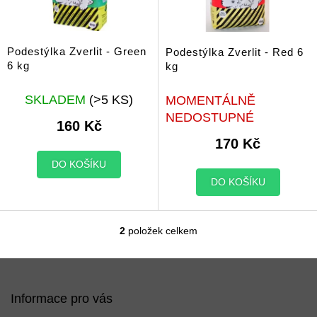
k
r
t
o
ů
d
Podestýlka Zverlit - Green
Podestýlka Zverlit - Red 6
u
6 kg
kg
k
t
SKLADEM
(>5 KS)
MOMENTÁLNĚ
ů
NEDOSTUPNÉ
160 Kč
170 Kč
DO KOŠÍKU
DO KOŠÍKU
2
položek celkem
O
v
l
Z
á
á
d
p
Informace pro vás
a
a
c