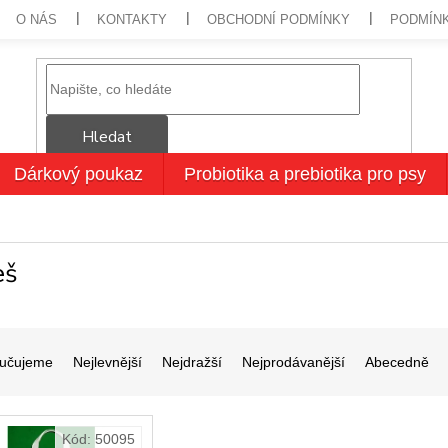
O NÁS
KONTAKTY
OBCHODNÍ PODMÍNKY
PODMÍN
Hledat
Dárkový poukaz
Probiotika a prebiotika pro psy
eš
učujeme
Nejlevnější
Nejdražší
Nejprodávanější
Abecedně
Kód:
50095