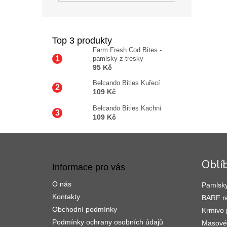
Top 3 produkty
Farm Fresh Cod Bites -
pamlsky z tresky
95 Kč
Belcando Bities Kuřecí
109 Kč
Belcando Bities Kachní
109 Kč
Z
á
p
Oblí
Informace pro vás
a
t
O nás
Pamlsky
í
Kontakty
BARF r
Obchodní podmínky
Krmivo 
Podmínky ochrany osobních údajů
Masové 