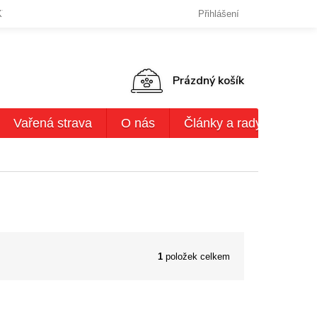
KY OCHRANY OSOBNÍCH ÚDAJŮ
DODACÍ LHŮTY,ZPŮSOBY DODÁN
Přihlášení
NÁKUPNÍ
Prázdný košík
KOŠÍK
Vařená strava
O nás
Články a rady
AKČ
1
položek celkem