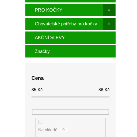
PRO KOČKY
Chovatelské potřeby pro kočky
AKČNÍ SLEVY
Značky
Cena
85
Kč
86
Kč
Na skladě
0