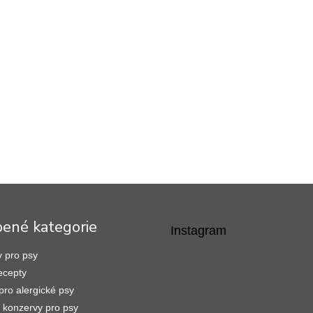
bené kategorie
Instagram
 pro psy
ecepty
pro alergické psy
konzervy pro psy