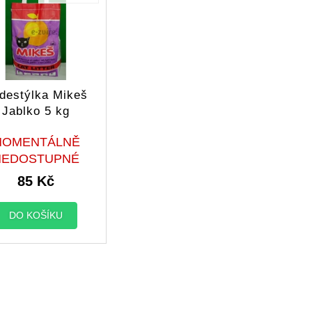
destýlka Mikeš
Jablko 5 kg
MOMENTÁLNĚ
NEDOSTUPNÉ
85 Kč
DO KOŠÍKU
O
v
l
á