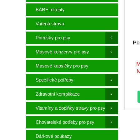
p
p
p
a
BARF recepty
i
r
n
s
o
e
Vařená strava
p
d
l
r
u
Pamlsky pro psy
o
k
Po
d
t
Masové konzervy pro psy
u
ů
k
Masové kapsičky pro psy
t
ů
Specifické potřeby
Zdravotní komplikace
Vitamíny a doplňky stravy pro psy
Chovatelské potřeby pro psy
Dárkové poukazy