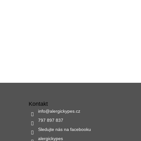
Kontakt
info
@
alergickypes.cz
797 897 837
Sledujte nás na facebooku
alergickypes