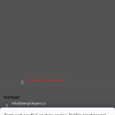
Sledovat na Instagramu
Kontakt
info
@
alergickypes.cz
797 897 837