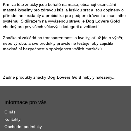
Krmiva této značky jsou bohaté na maso, obsahují esenciální
mastné kyseliny pro zdravou kůži a lesklou srst a jsou doplněny o
přírodní antioxidanty a probiotika pro podporu trávení a imunitního
systému. S důrazem na vyváženou stravu je
Dog Lovers Gold
vhodný pro psy všech věkových kategorií a velikostí.
Značka si zakládá na transparentnosti a kvality, ať už jde o výběr,
nebo výrobu, a své produkty pravidelně testuje, aby zajistila
maximální bezpečnost a spokojenost vašich mazlíčků.
Žádné produkty značky
Dog Lovers Gold
nebyly nalezeny...
Z
á
p
Informace pro vás
a
O nás
t
í
Kontakty
Obchodní podmínky