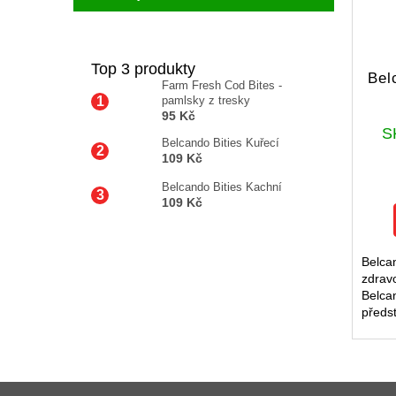
Top 3 produkty
Bel
Farm Fresh Cod Bites -
pamlsky z tresky
95 Kč
S
Belcando Bities Kuřecí
109 Kč
Belcando Bities Kachní
109 Kč
Belca
zdravo
Belca
předs
pro z
srst u
dopln
Z