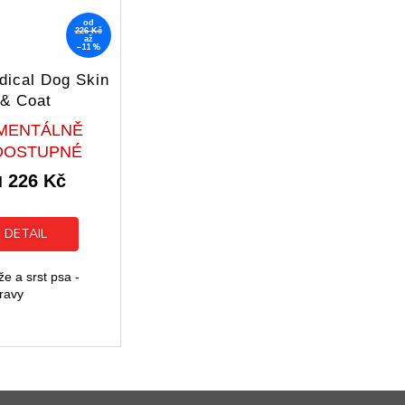
od
226 Kč
až
–11 %
dical Dog Skin
& Coat
Průměrné
MENTÁLNĚ
hodnocení
DOSTUPNÉ
produktu
226 Kč
je
d
5,0
z
5
DETAIL
hvězdiček.
e a srst psa -
ravy