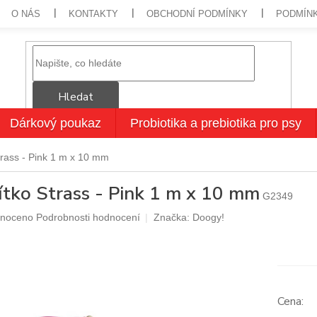
O NÁS
KONTAKTY
OBCHODNÍ PODMÍNKY
PODMÍN
Hledat
Dárkový poukaz
Probiotika a prebiotika pro psy
trass - Pink 1 m x 10 mm
ítko Strass - Pink 1 m x 10 mm
G2349
né
noceno
Podrobnosti hodnocení
Značka:
Doogy!
ení
u
ek.