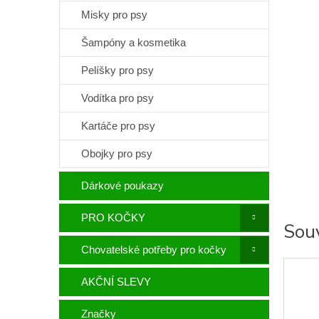
Misky pro psy
Šampóny a kosmetika
Pelíšky pro psy
Vodítka pro psy
Kartáče pro psy
Obojky pro psy
Dárkové poukazy
PRO KOČKY
Souv
Chovatelské potřeby pro kočky
AKČNÍ SLEVY
Značky