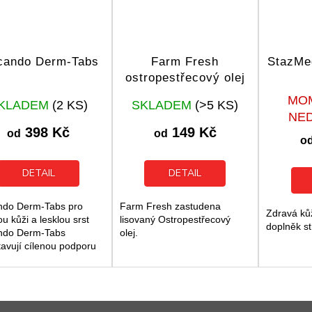
cando Derm-Tabs
Farm Fresh
StazMe
ostropestřecový olej
Průměrné
Průměrné
MO
KLADEM
(2 KS)
SKLADEM
(>5 KS)
hodnocení
hodnocení
NE
produktu
produktu
398 Kč
149 Kč
od
od
je
je
o
5,0
5,0
z
z
DETAIL
DETAIL
5
5
hvězdiček.
hvězdiček.
ndo Derm-Tabs pro
Farm Fresh zastudena
Zdravá kůž
u kůži a lesklou srst
lisovaný Ostropestřecový
doplněk st
ndo Derm-Tabs
olej.
tavují cílenou podporu
dravou kůži a hustou
 dospělých psů. Tento
ěk stravy pomáhá...