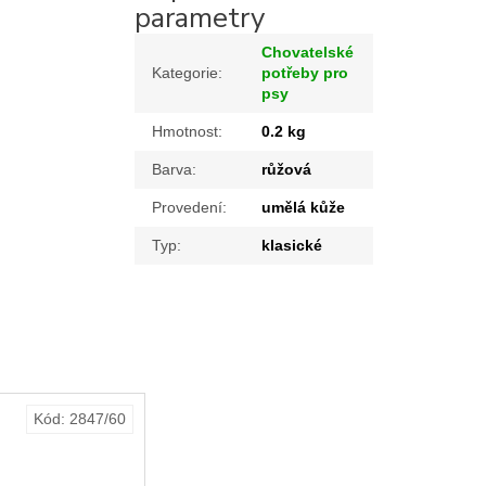
parametry
Chovatelské
Kategorie
:
potřeby pro
psy
Hmotnost
:
0.2 kg
Barva
:
růžová
Provedení
:
umělá kůže
Typ
:
klasické
Kód:
2847/60