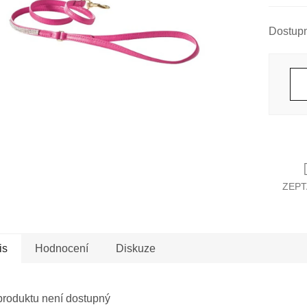
Měrná
cena:
ZEPT
is
Hodnocení
Diskuze
produktu není dostupný