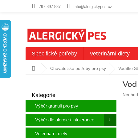
Přejít
797 897 837
info@alergickypes.cz
na
obsah
Specifické potřeby
Veterinární diety
Domů
Chovatelské potřeby pro psy
Vodítko S
P
Vod
o
Přeskočit
s
Průměr
Kategorie
Neohod
kategorie
t
hodnoc
r
Výběr granulí pro psy
produkt
a
je
n
0,0
Výběr dle alergie / intolerance
n
z
5
í
Veterinární diety
hvězdič