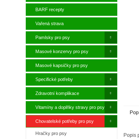
p
a
BARF recepty
n
e
Vařená strava
l
Pamlsky pro psy
Masové konzervy pro psy
Masové kapsičky pro psy
Specifické potřeby
Zdravotní komplikace
Vitamíny a doplňky stravy pro psy
Pop
Chovatelské potřeby pro psy
Hračky pro psy
Popis 