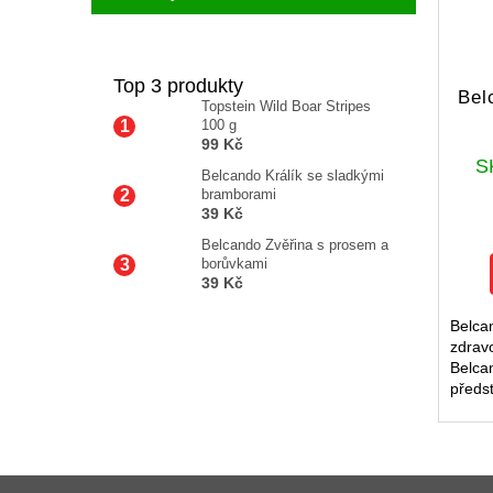
Top 3 produkty
Bel
Topstein Wild Boar Stripes
100 g
99 Kč
S
Belcando Králík se sladkými
bramborami
39 Kč
Belcando Zvěřina s prosem a
borůvkami
39 Kč
Belca
zdravo
Belca
předs
pro z
srst u
dopln
Z