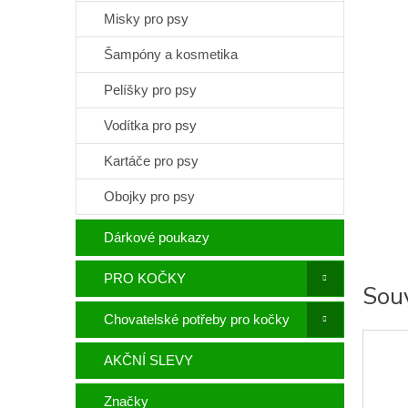
Misky pro psy
Šampóny a kosmetika
Pelíšky pro psy
Vodítka pro psy
Kartáče pro psy
Obojky pro psy
Dárkové poukazy
PRO KOČKY
Souv
Chovatelské potřeby pro kočky
AKČNÍ SLEVY
Značky