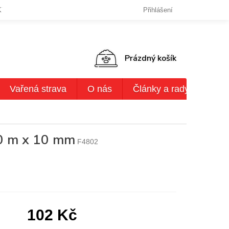
KY OCHRANY OSOBNÍCH ÚDAJŮ
DODACÍ LHŮTY,ZPŮSOBY DODÁN
Přihlášení
NÁKUPNÍ
Prázdný košík
KOŠÍK
Vařená strava
O nás
Články a rady
AKČ
20 m x 10 mm
F4802
102 Kč