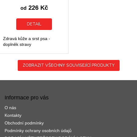
je
226 Kč
od
5,0
z
5
DETAIL
hvězdiček.
Zdravá kůže a srst psa -
doplněk stravy
ZOBRAZIT VŠECHNY SOUVISEJÍCÍ PRODUKTY
Z
á
p
Informace pro vás
a
O nás
t
í
Kontakty
Obchodní podmínky
Podmínky ochrany osobních údajů