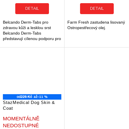
5,0
5,0
z
z
DETAIL
DETAIL
5
5
hvězdiček.
hvězdiček.
Belcando Derm-Tabs pro
Farm Fresh zastudena lisovaný
zdravou kůži a lesklou srst
Ostropestřecový olej.
Belcando Derm-Tabs
představují cílenou podporu pro
zdravou kůži a hustou srst u
dospělých psů. Tento doplněk
stravy pomáhá...
–11 %
od
226 Kč
až
StazMedical Dog Skin &
Coat
Průměrné
MOMENTÁLNĚ
hodnocení
NEDOSTUPNÉ
produktu