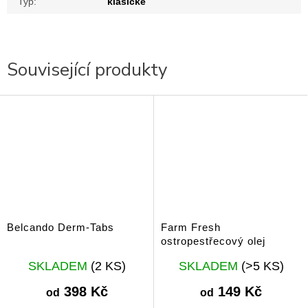
Typ
:
klasické
Související produkty
Belcando Derm-Tabs
Farm Fresh
ostropestřecový olej
Průměrné
Průměrné
SKLADEM
(2 KS)
SKLADEM
(>5 KS)
hodnocení
hodnocení
produktu
produktu
398 Kč
149 Kč
od
od
je
je