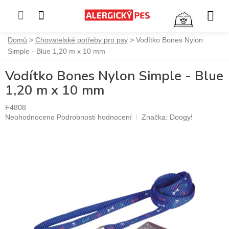
NÁKUP
KOŠÍK
Přejít
Domů
Chovatelské potřeby pro psy
Vodítko Bones Nylon
na
Simple - Blue 1,20 m x 10 mm
obsah
Vodítko Bones Nylon Simple - Blue
1,20 m x 10 mm
F4808
Průměrné
Neohodnoceno
Podrobnosti hodnocení
Značka:
Doogy!
hodnocení
produktu
je
0,0
z
5
hvězdiček.