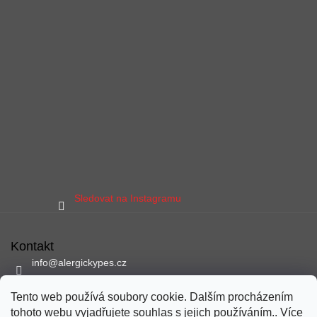
Sledovat na Instagramu
Kontakt
info
@
alergickypes.cz
797 897 837
Tento web používá soubory cookie. Dalším procházením
Sledujte nás na facebooku
tohoto webu vyjadřujete souhlas s jejich používáním.. Více