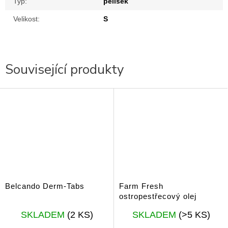
Typ
:
pelíšek
Velikost
:
S
Související produkty
Belcando Derm-Tabs
Farm Fresh
ostropestřecový olej
Průměrné
Průměrné
SKLADEM
(2 KS)
SKLADEM
(>5 KS)
hodnocení
hodnocení