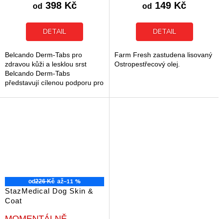
produktu
produktu
398 Kč
149 Kč
od
od
je
je
5,0
5,0
z
z
DETAIL
DETAIL
5
5
hvězdiček.
hvězdiček.
Belcando Derm-Tabs pro
Farm Fresh zastudena lisovaný
zdravou kůži a lesklou srst
Ostropestřecový olej.
Belcando Derm-Tabs
představují cílenou podporu pro
zdravou kůži a hustou srst u
dospělých psů. Tento doplněk
stravy pomáhá...
–11 %
od
226 Kč
až
StazMedical Dog Skin &
Coat
Průměrné
MOMENTÁLNĚ