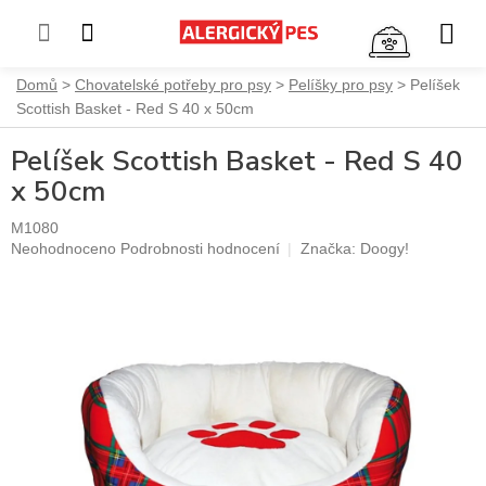
NÁKUP
KOŠÍK
Přejít
Domů
Chovatelské potřeby pro psy
Pelíšky pro psy
Pelíšek
na
Scottish Basket - Red S 40 x 50cm
obsah
Pelíšek Scottish Basket - Red S 40
x 50cm
M1080
Průměrné
Neohodnoceno
Podrobnosti hodnocení
Značka:
Doogy!
hodnocení
produktu
je
0,0
z
5
hvězdiček.