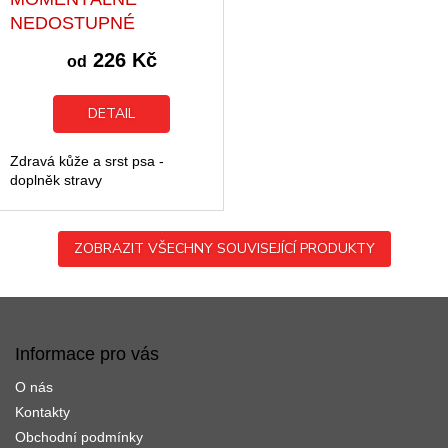
hodnocení
NEDOSTUPNÉ
produktu
je
226 Kč
od
5,0
z
5
DETAIL
hvězdiček.
Zdravá kůže a srst psa -
doplněk stravy
ZOBRAZIT VŠECHNY SOUVISEJÍCÍ PRODUKTY
Z
á
p
Informace pro vás
a
O nás
t
í
Kontakty
Obchodní podmínky