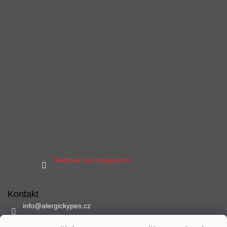
Sledovat na Instagramu
Kontakt
info
@
alergickypes.cz
797 897 837