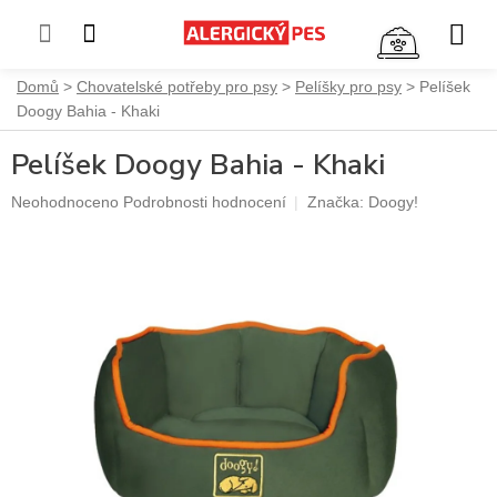
NÁKUP
KOŠÍK
Přejít
Domů
Chovatelské potřeby pro psy
Pelíšky pro psy
Pelíšek
na
Doogy Bahia - Khaki
obsah
Pelíšek Doogy Bahia - Khaki
Průměrné
Neohodnoceno
Podrobnosti hodnocení
Značka:
Doogy!
hodnocení
produktu
je
0,0
z
5
hvězdiček.