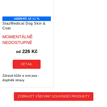
–11 %
od
226 Kč
až
StazMedical Dog Skin &
Coat
Průměrné
MOMENTÁLNĚ
hodnocení
NEDOSTUPNÉ
produktu
je
226 Kč
od
5,0
z
5
DETAIL
hvězdiček.
Zdravá kůže a srst psa -
doplněk stravy
ZOBRAZIT VŠECHNY SOUVISEJÍCÍ PRODUKTY