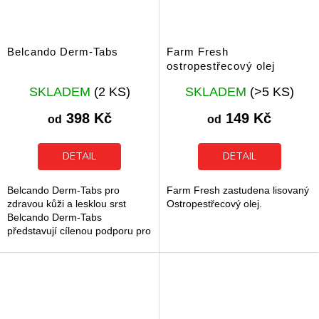
Belcando Derm-Tabs
Farm Fresh
ostropestřecový olej
Průměrné
Průměrné
SKLADEM
(2 KS)
SKLADEM
(>5 KS)
hodnocení
hodnocení
produktu
produktu
398 Kč
149 Kč
od
od
je
je
5,0
5,0
z
z
DETAIL
DETAIL
5
5
hvězdiček.
hvězdiček.
Belcando Derm-Tabs pro
Farm Fresh zastudena lisovaný
zdravou kůži a lesklou srst
Ostropestřecový olej.
Belcando Derm-Tabs
představují cílenou podporu pro
zdravou kůži a hustou srst u
dospělých psů. Tento doplněk
stravy pomáhá...