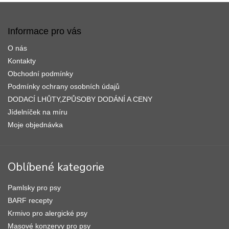
Z
á
p
Informace pro vás
a
O nás
t
í
Kontakty
Obchodní podmínky
Podmínky ochrany osobních údajů
DODACÍ LHŮTY,ZPŮSOBY DODÁNÍ A CENY
Jídelníček na míru
Moje objednávka
Oblíbené kategorie
Pamlsky pro psy
BARF recepty
Krmivo pro alergické psy
Masové konzervy pro psy