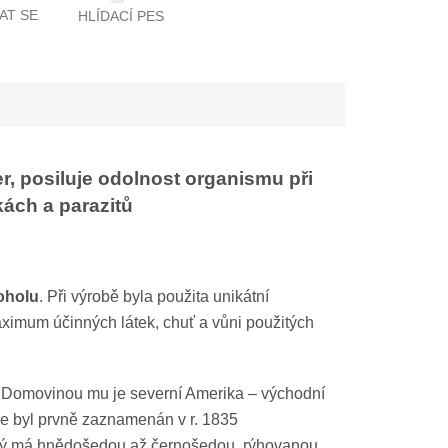
AT SE
HLÍDACÍ PES
er, posiluje odolnost organismu při
ách a parazitů
oholu
. Při výrobě byla použita unikátní
aximum účinných látek, chuť a vůni použitých
 m. Domovinou mu je severní Amerika – východní
ce byl prvně zaznamenán v r. 1835
ý má hnědošedou až černošedou, rýhovanou