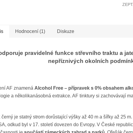
ZEPT
is
Hodnocení (1)
Diskuze
odporuje pravidelné funkce střevního traktu a jat
nepříznivých okolních podmínk
ení AF znamená
Alcohol Free – přípravek s 0% obsahem alk
logie a několikanásobná extrakce. AF tinktury si zachovávají m
 černý je statný strom dorůstající výšky až 40 m a šířky až 25
SA, odkud byl v 17. století dovezen do Evropy. V České republi
učasnosti je
součástí zámeckých zahrad a parků.
Ořešák čern