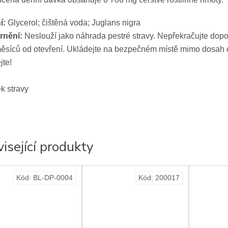
í:
Glycerol; čištěná voda; Juglans nigra
rnění:
Neslouží jako náhrada pestré stravy. Nepřekračujte dop
ěsíců od otevření. Ukládejte na bezpečném místě mimo dosah dě
jte!
k stravy
isející produkty
Kód:
BL-DP-0004
Kód:
200017