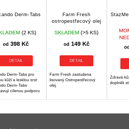
cando Derm-Tabs
Farm Fresh
StazMe
ostropestřecový olej
Průměrné
Průměrné
MO
KLADEM
(2 KS)
SKLADEM
(>5 KS)
hodnocení
hodnocení
NE
produktu
produktu
398 Kč
149 Kč
od
od
je
je
o
5,0
5,0
z
z
DETAIL
DETAIL
5
5
hvězdiček.
hvězdiček.
ndo Derm-Tabs pro
Farm Fresh zastudena
Zdravá kůž
u kůži a lesklou srst
lisovaný Ostropestřecový
doplněk st
ndo Derm-Tabs
olej.
tavují cílenou podporu
dravou kůži a hustou
 dospělých psů. Tento
ěk stravy pomáhá...