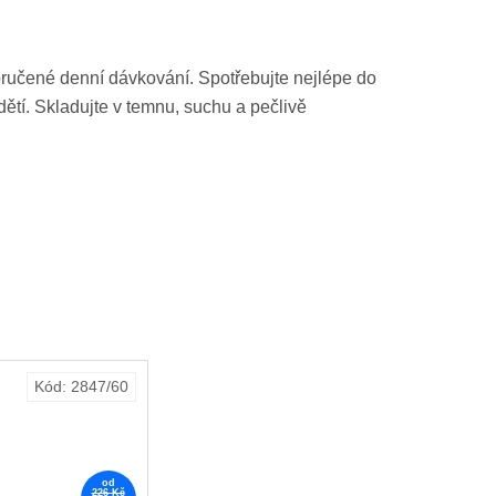
oručené denní dávkování. Spotřebujte nejlépe do
tí. Skladujte v temnu, suchu a pečlivě
Kód:
2847/60
od
226 Kč