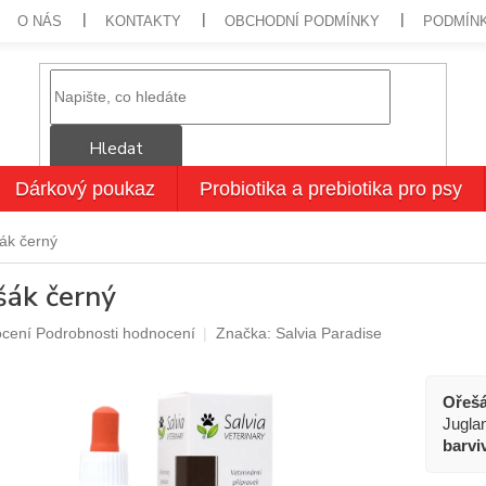
O NÁS
KONTAKTY
OBCHODNÍ PODMÍNKY
PODMÍN
Hledat
Dárkový poukaz
Probiotika a prebiotika pro psy
ák černý
šák černý
né
ocení
Podrobnosti hodnocení
Značka:
Salvia Paradise
ení
u
Ořešá
Juglan
barvi
ek.