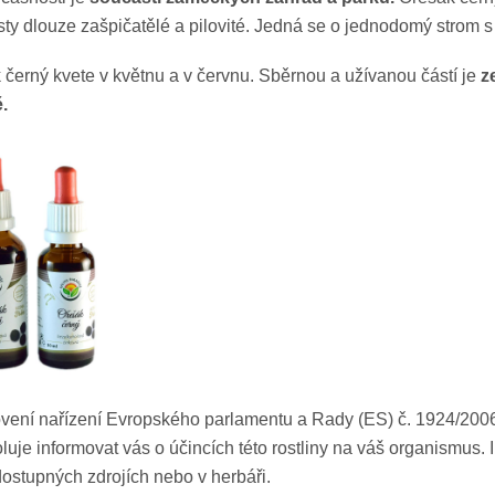
isty dlouze zašpičatělé a pilovité. Jedná se o jednodomý strom s 
 černý kvete v květnu a v červnu. Sběrnou a užívanou částí je
z
.
vení nařízení Evropského parlamentu a Rady (ES) č. 1924/2006,
uje informovat vás o účincích této rostliny na váš organismus.
dostupných zdrojích nebo v herbáři.