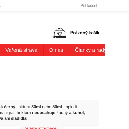
KY OCHRANY OSOBNÍCH ÚDAJŮ
DODACÍ LHŮTY,ZPŮSOBY DODÁN
Přihlášení
NÁKUPNÍ
Prázdný košík
KOŠÍK
Vařená strava
O nás
Články a rady
AKČ
k černý
tinktura
30ml
nebo
50ml
- oplodí -
s nigra. Tinktura
neobsahuje
žádný
alkohol
,
va
ani
sladidla
.
Detailní informace