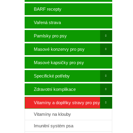
p
a
BARF recepty
n
e
Vařená strava
l
Pamlsky pro psy
Masové konzervy pro psy
Masové kapsičky pro psy
Specifické potřeby
Zdravotní komplikace
Vitamíny a doplňky stravy pro psy
Vitamíny na klouby
Imunitní systém psa