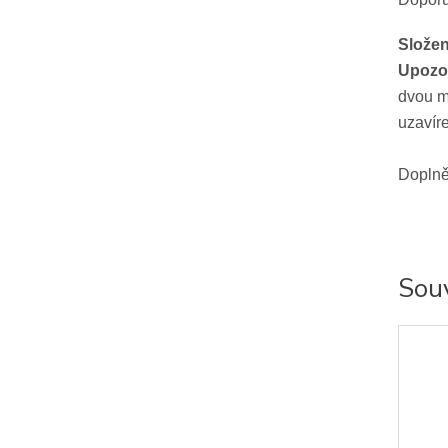
Složen
Upozo
dvou m
uzavíre
Doplně
Souv