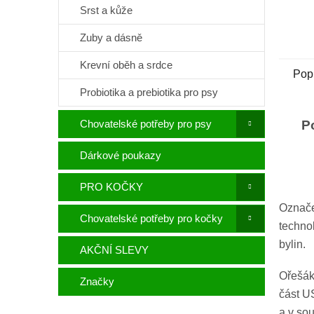
Srst a kůže
Zuby a dásně
Krevní oběh a srdce
Pop
Probiotika a prebiotika pro psy
Chovatelské potřeby pro psy
P
Dárkové poukazy
PRO KOČKY
Označ
Chovatelské potřeby pro kočky
techno
bylin.
AKČNÍ SLEVY
Ořešák
Značky
část U
a v so