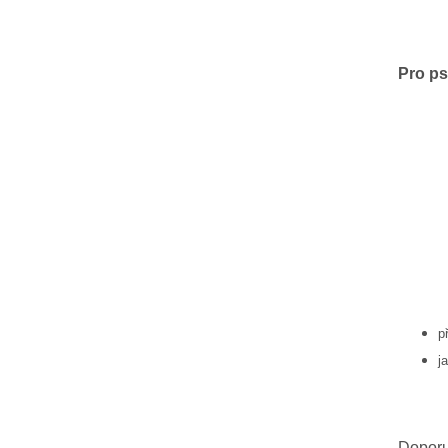
Pro ps
p
j
Doporu