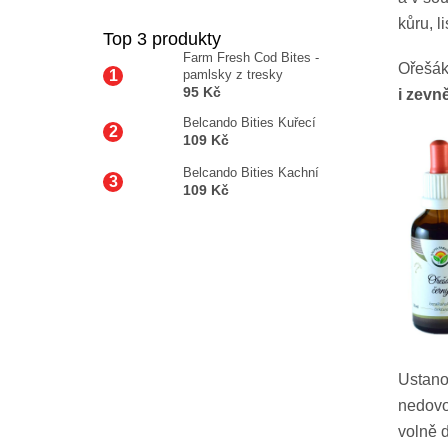
kůru, l
Top 3 produkty
Farm Fresh Cod Bites -
Ořešák
pamlsky z tresky
95 Kč
i zevně
Belcando Bities Kuřecí
109 Kč
Belcando Bities Kachní
109 Kč
Ustano
nedovol
volně 