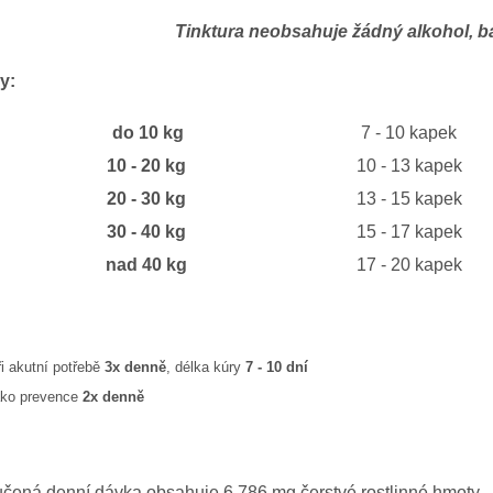
Tinktura neobsahuje žádný alkohol, bar
y:
do 10 kg
7 - 10 kapek
10 - 20 kg
10 - 13 kapek
20 - 30 kg
13 - 15 kapek
30 - 40 kg
15 - 17 kapek
nad 40 kg
17 - 20 kapek
ři akutní potřebě
3x denně
, délka kúry
7 - 10 dní
ako prevence
2x denně
čená denní dávka obsahuje 6 786 mg čerstvé rostlinné hmoty.