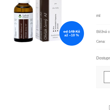
ml
od 149 Kč
až –10 %
Měrná
cena: