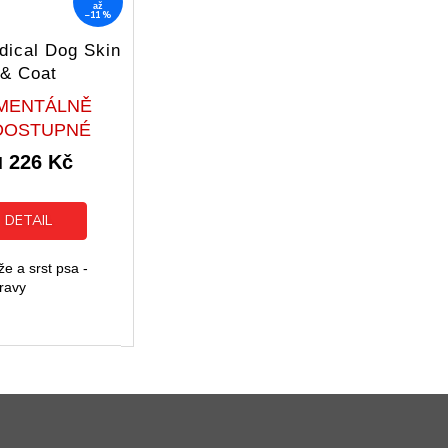
až
–11 %
dical Dog Skin
& Coat
Průměrné
MENTÁLNĚ
hodnocení
DOSTUPNÉ
produktu
226 Kč
je
d
5,0
z
5
DETAIL
hvězdiček.
e a srst psa -
ravy