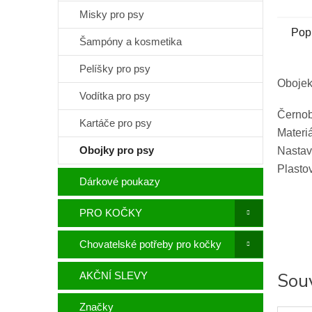
Misky pro psy
Pop
Šampóny a kosmetika
Pelíšky pro psy
Obojek
Vodítka pro psy
Černob
Kartáče pro psy
Materiá
Obojky pro psy
Nastavi
Plasto
Dárkové poukazy
PRO KOČKY
Chovatelské potřeby pro kočky
Souv
AKČNÍ SLEVY
Značky