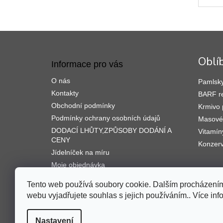
pro z
srst u
dopln
Z
á
p
Oblí
Informace pro vás
a
t
O nás
Pamlsky
í
Kontakty
BARF r
Obchodní podmínky
Krmivo 
Podmínky ochrany osobních údajů
Masové 
DODACÍ LHŮTY,ZPŮSOBY DODÁNÍ A
Vitamín
CENY
Konzerv
Jídelníček na míru
Moje objednávka
Tento web používá soubory cookie. Dalším procházením
webu vyjadřujete souhlas s jejich používáním.. Více in
Nastavení