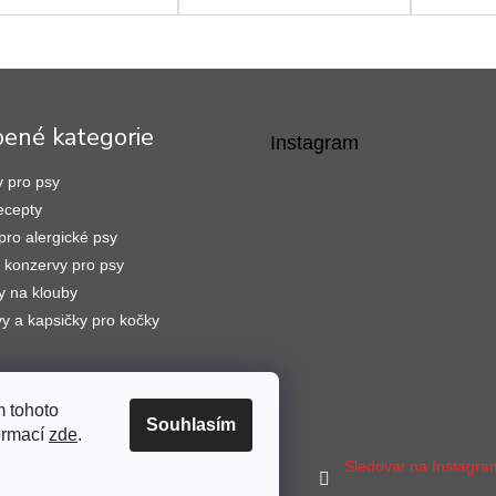
dravou kůži a hustou
 dospělých psů. Tento
ěk stravy pomáhá...
bené kategorie
Instagram
 pro psy
ecepty
pro alergické psy
konzervy pro psy
y na klouby
y a kapsičky pro kočky
 tohoto
Souhlasím
formací
zde
.
Sledovat na Instagr