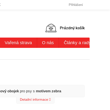
KY OCHRANY OSOBNÍCH ÚDAJŮ
DODACÍ LHŮTY,ZPŮSOBY DODÁN
Přihlášení
NÁKUPNÍ
Prázdný košík
KOŠÍK
Vařená strava
O nás
Články a rady
AKČ
ový obojek
pro psy s
motivem zebra
Detailní informace