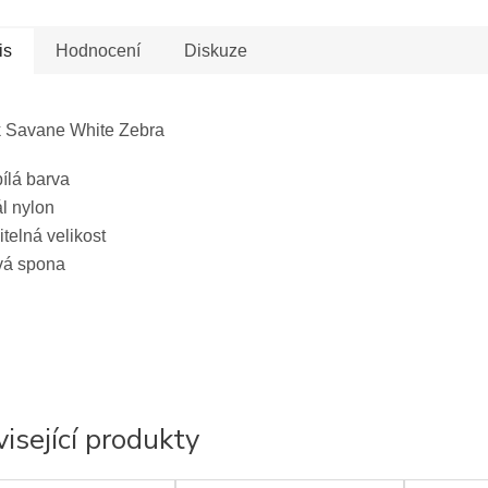
is
Hodnocení
Diskuze
 Savane White Zebra
ílá barva
l nylon
telná velikost
vá spona
isející produkty