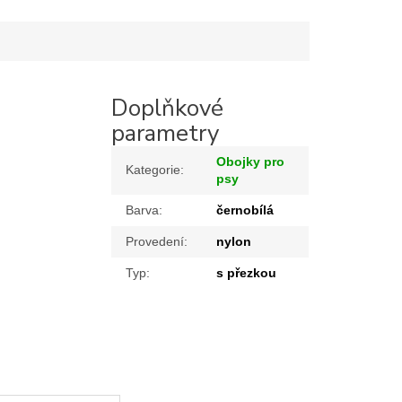
Doplňkové
parametry
Obojky pro
Kategorie
:
psy
Barva
:
černobílá
Provedení
:
nylon
Typ
:
s přezkou