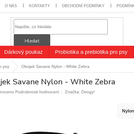
O NÁS
KONTAKTY
OBCHODNÍ PODMÍNKY
PODMÍN
Hledat
Dárkový poukaz
Probiotika a prebiotika pro psy
o psy
Obojek Savane Nylon - White Zebra
jek Savane Nylon - White Zebra
né
noceno
Podrobnosti hodnocení
Značka:
Doogy!
ení
u
Nylon
ek.