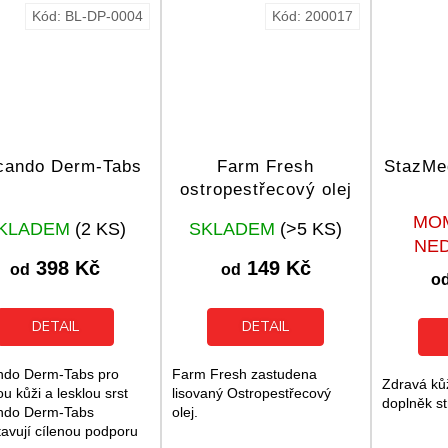
Kód:
BL-DP-0004
Kód:
200017
cando Derm-Tabs
Farm Fresh
StazMe
ostropestřecový olej
Průměrné
Průměrné
MO
KLADEM
(2 KS)
SKLADEM
(>5 KS)
hodnocení
hodnocení
NE
produktu
produktu
398 Kč
149 Kč
od
od
je
je
o
5,0
5,0
z
z
DETAIL
DETAIL
5
5
hvězdiček.
hvězdiček.
ndo Derm-Tabs pro
Farm Fresh zastudena
Zdravá kůž
u kůži a lesklou srst
lisovaný Ostropestřecový
doplněk st
ndo Derm-Tabs
olej.
tavují cílenou podporu