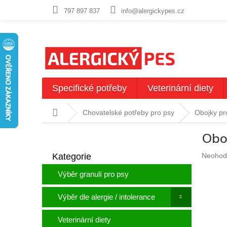
Přejít
797 897 837
info@alergickypes.cz
na
obsah
Specifické potřeby
Veterinární diety
Domů
Chovatelské potřeby pro psy
Obojky pr
P
Obo
o
Přeskočit
s
Průměr
Kategorie
Neohod
kategorie
t
hodnoc
r
Výběr granulí pro psy
produkt
a
je
n
0,0
Výběr dle alergie / intolerance
n
z
5
í
Veterinární diety
hvězdič