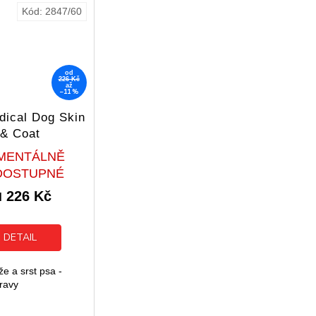
Kód:
2847/60
od
226 Kč
až
–11 %
dical Dog Skin
& Coat
Průměrné
MENTÁLNĚ
hodnocení
DOSTUPNÉ
produktu
226 Kč
je
d
5,0
z
5
DETAIL
hvězdiček.
e a srst psa -
ravy