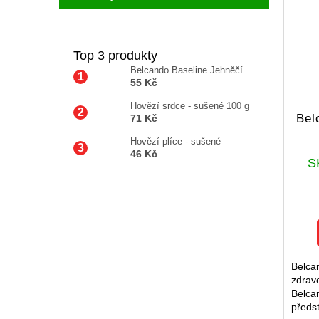
Top 3 produkty
Belcando Baseline Jehněčí
55 Kč
Hovězí srdce - sušené 100 g
Bel
71 Kč
Hovězí plíce - sušené
46 Kč
S
Belca
zdravo
Belca
předs