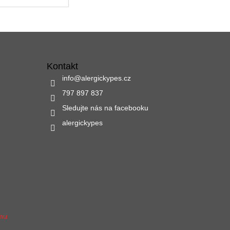
Kontakt
info
@
alergickypes.cz
797 897 837
Sledujte nás na facebooku
alergickypes
amu