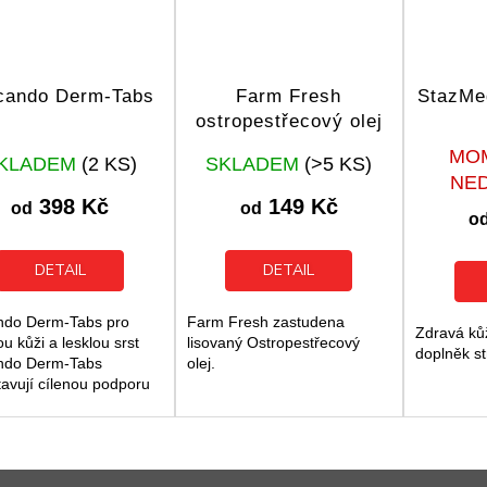
cando Derm-Tabs
Farm Fresh
StazMe
ostropestřecový olej
Průměrné
Průměrné
MO
KLADEM
(2 KS)
SKLADEM
(>5 KS)
hodnocení
hodnocení
NE
produktu
produktu
398 Kč
149 Kč
od
od
je
je
o
5,0
5,0
z
z
DETAIL
DETAIL
5
5
hvězdiček.
hvězdiček.
ndo Derm-Tabs pro
Farm Fresh zastudena
Zdravá kůž
u kůži a lesklou srst
lisovaný Ostropestřecový
doplněk st
ndo Derm-Tabs
olej.
tavují cílenou podporu
dravou kůži a hustou
 dospělých psů. Tento
ěk stravy pomáhá...