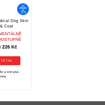
od
226 Kč
až
–11 %
dical Dog Skin
& Coat
Průměrné
MENTÁLNĚ
hodnocení
DOSTUPNÉ
produktu
226 Kč
je
d
5,0
z
5
DETAIL
hvězdiček.
e a srst psa -
ravy