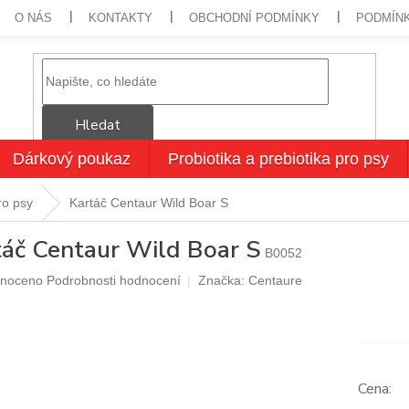
O NÁS
KONTAKTY
OBCHODNÍ PODMÍNKY
PODMÍN
Hledat
Dárkový poukaz
Probiotika a prebiotika pro psy
ro psy
Kartáč Centaur Wild Boar S
táč Centaur Wild Boar S
B0052
né
noceno
Podrobnosti hodnocení
Značka:
Centaure
ení
u
ek.