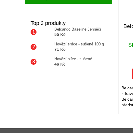
Top 3 produkty
Bel
Belcando Baseline Jehněčí
55 Kč
S
Hovězí srdce - sušené 100 g
71 Kč
Hovězí plíce - sušené
46 Kč
Belca
zdravo
Belca
předs
pro z
srst u
dopln
Z