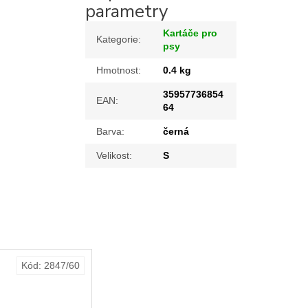
parametry
Kartáče pro
Kategorie
:
psy
Hmotnost
:
0.4 kg
35957736854
EAN
:
64
Barva
:
černá
Velikost
:
S
Kód:
2847/60