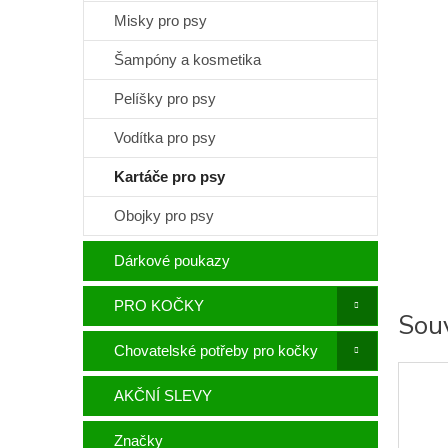
Misky pro psy
Šampóny a kosmetika
Pelíšky pro psy
Vodítka pro psy
Kartáče pro psy
Obojky pro psy
Dárkové poukazy
PRO KOČKY
Souv
Chovatelské potřeby pro kočky
AKČNÍ SLEVY
Značky