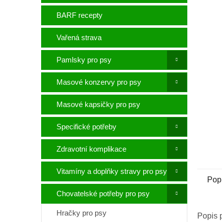
p
a
BARF recepty
n
e
Vařená strava
l
Pamlsky pro psy
Masové konzervy pro psy
Masové kapsičky pro psy
Specifické potřeby
Zdravotní komplikace
Vitamíny a doplňky stravy pro psy
Pop
Chovatelské potřeby pro psy
Hračky pro psy
Popis 