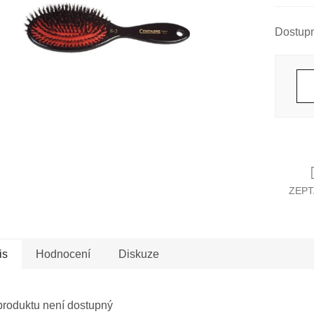
Měrná
cena:
ZEPT
is
Hodnocení
Diskuze
produktu není dostupný