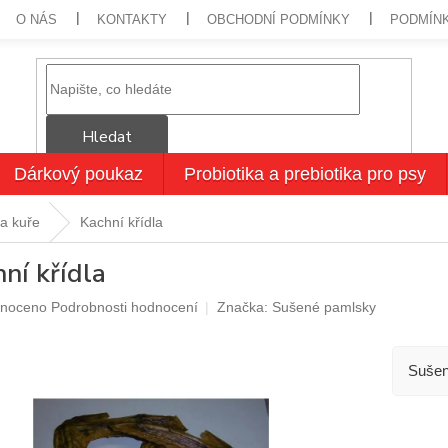
O NÁS
KONTAKTY
OBCHODNÍ PODMÍNKY
PODMÍN
Hledat
Dárkový poukaz
Probiotika a prebiotika pro psy
na kuře
Kachní křídla
ní křídla
né
noceno
Podrobnosti hodnocení
Značka:
Sušené pamlsky
ení
u
Suše
ek.