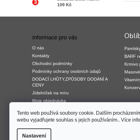
109 Kč
Z
á
p
Oblí
Informace pro vás
a
t
O nás
Pamlsky
í
Kontakty
BARF r
Obchodní podmínky
Krmivo 
Podmínky ochrany osobních údajů
Masové 
DODACÍ LHŮTY,ZPŮSOBY DODÁNÍ A
Vitamín
CENY
Konzerv
Jídelníček na míru
Moje objednávka
Tento web používá soubory cookie. Dalším procházením
webu vyjadřujete souhlas s jejich používáním.. Více in
Nastavení