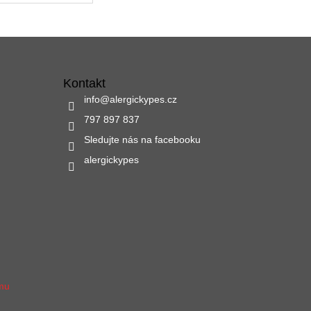
Kontakt
info
@
alergickypes.cz
797 897 837
Sledujte nás na facebooku
alergickypes
amu