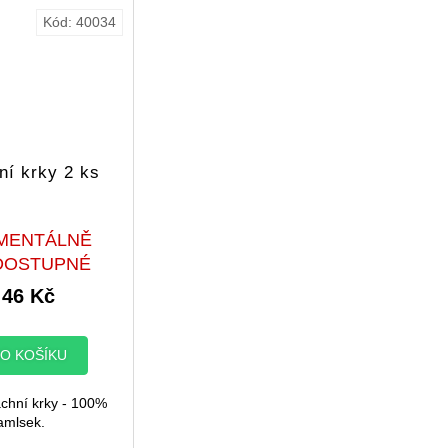
Kód:
40034
ní krky 2 ks
MENTÁLNĚ
DOSTUPNÉ
46 Kč
O KOŠÍKU
chní krky - 100%
amlsek.