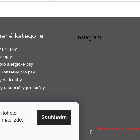
bené kategorie
Instagram
 pro psy
ecepty
pro alergické psy
konzervy pro psy
y na klouby
y a kapsičky pro kočky
 tohoto
Souhlasím
formací
zde
.
Sledovat na Instagr