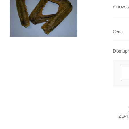
množstv
Měrná
cena:
ZEPT