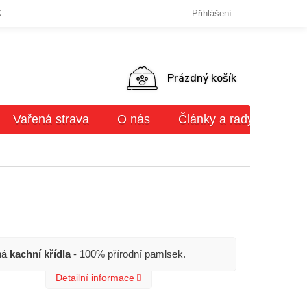
KY OCHRANY OSOBNÍCH ÚDAJŮ
DODACÍ LHŮTY,ZPŮSOBY DODÁN
Přihlášení
NÁKUPNÍ
Prázdný košík
KOŠÍK
Vařená strava
O nás
Články a rady
AKČ
ná
kachní křídla
- 100% přírodní pamlsek.
Detailní informace