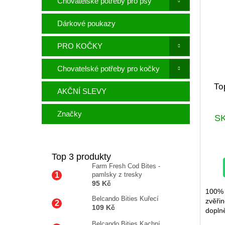
Chovatelské potřeby pro psy
Dárkové poukazy
PRO KOČKY
Chovatelské potřeby pro kočky
To
AKČNÍ SLEVY
Značky
S
Top 3 produkty
Farm Fresh Cod Bites -
pamlsky z tresky
95 Kč
100% 
Belcando Bities Kuřecí
zvěři
109 Kč
doplně
Belcando Bities Kachní