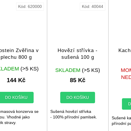
Kód:
620000
Kód:
40044
pstein Zvěřina v
Hovězí střívka -
Kach
plechu 800 g
sušená 100 g
Průměrné
KLADEM
(>5 KS)
SKLADEM
(>5 KS)
MO
hodnocení
produktu
NE
144 Kč
85 Kč
je
5,0
z
DO KOŠÍKU
DO KOŠÍKU
5
D
hvězdiček.
masová konzerva se
Sušená hovězí střívka
nou. Vhodné jako
- 100% přírodní pamlsek.
Sušené ka
k stravy.
přírodní p