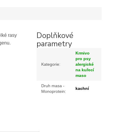
Doplňkové
lké rasy
parametry
agenu.
Krmivo
pro psy
Kategorie
:
alergické
na kuřecí
maso
Druh masa -
kachní
Monoprotein
: