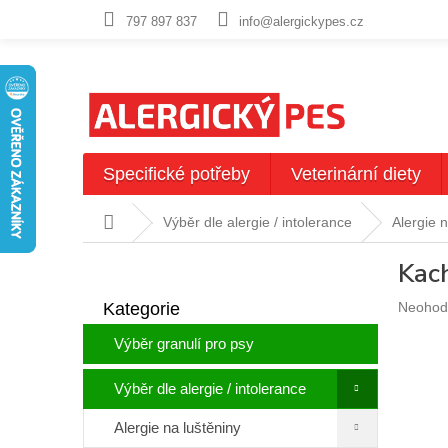
Přejít
797 897 837
info@alergickypes.cz
na
obsah
Specifické potřeby
Veterinární diety
Domů
Výběr dle alergie / intolerance
Alergie 
P
Kach
o
Přeskočit
s
Průměr
Kategorie
Neohod
kategorie
t
hodnoc
r
Výběr granulí pro psy
produkt
a
je
n
0,0
Výběr dle alergie / intolerance
n
z
5
í
Alergie na luštěniny
hvězdič