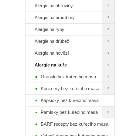
p
Alergie na obiloviny
a
n
Alergie na brambory
e
l
Alergie na ryby
Alergie na drůbež
Alergie na hovězí
Alergie na kuře
Granule bez kuřecího masa
Konzervy bez kuřecího masa
Kapsičky bez kuřecího masa
Pamlsky bez kuřecího masa
BARF recepty bez kuřecího masa
Vařená strava bez kuřecího masa