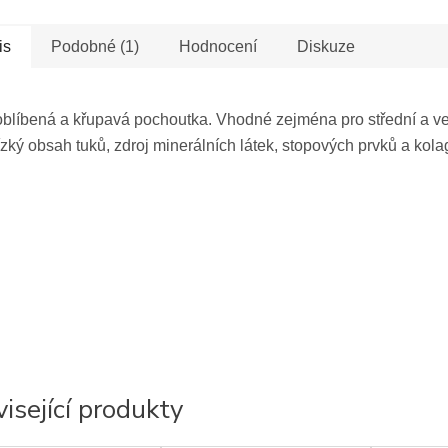
is
Podobné (1)
Hodnocení
Diskuze
oblíbená a křupavá pochoutka. Vhodné zejména pro střední a ve
zký obsah tuků, zdroj minerálních látek, stopových prvků a kol
isející produkty