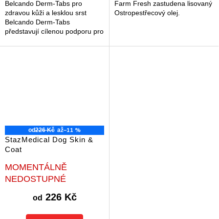
Belcando Derm-Tabs pro
Farm Fresh zastudena lisovaný
zdravou kůži a lesklou srst
Ostropestřecový olej.
Belcando Derm-Tabs
představují cílenou podporu pro
zdravou kůži a hustou srst u
dospělých psů. Tento doplněk
stravy pomáhá...
–11 %
od
226 Kč
až
StazMedical Dog Skin &
Coat
Průměrné
MOMENTÁLNĚ
hodnocení
NEDOSTUPNÉ
produktu
je
226 Kč
od
5,0
z
5