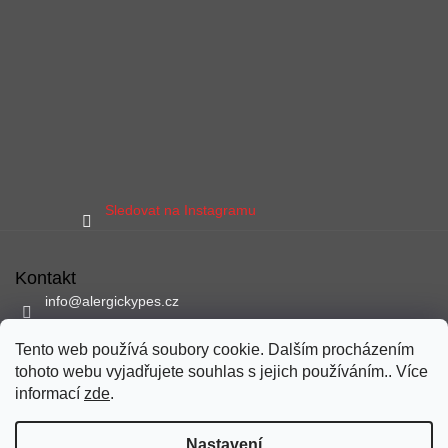
Sledovat na Instagramu
Kontakt
info
@
alergickypes.cz
797 897 837
Tento web používá soubory cookie. Dalším procházením
Sledujte nás na facebooku
tohoto webu vyjadřujete souhlas s jejich používáním.. Více
alergickypes
informací
zde
.
Nastavení