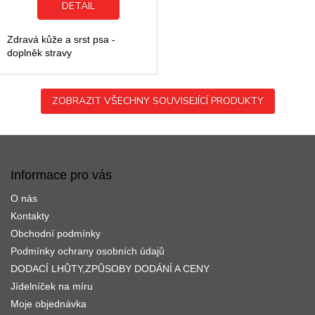
DETAIL
hvězdiček.
Zdravá kůže a srst psa -
doplněk stravy
ZOBRAZIT VŠECHNY SOUVISEJÍCÍ PRODUKTY
Z
á
p
Informace pro vás
a
O nás
t
í
Kontakty
Obchodní podmínky
Podmínky ochrany osobních údajů
DODACÍ LHŮTY,ZPŮSOBY DODÁNÍ A CENY
Jídelníček na míru
Moje objednávka