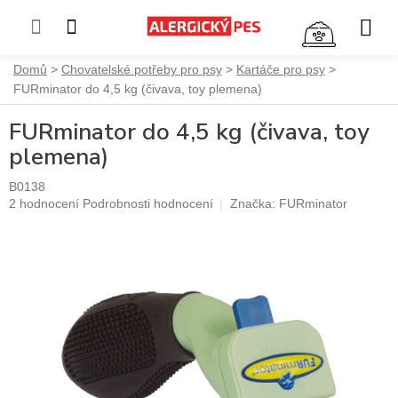
NÁKUP
KOŠÍK
Přejít
Domů
Chovatelské potřeby pro psy
Kartáče pro psy
na
FURminator do 4,5 kg (čivava, toy plemena)
obsah
FURminator do 4,5 kg (čivava, toy
plemena)
B0138
Průměrné
2 hodnocení
Podrobnosti hodnocení
Značka:
FURminator
hodnocení
produktu
je
5,0
z
5
hvězdiček.