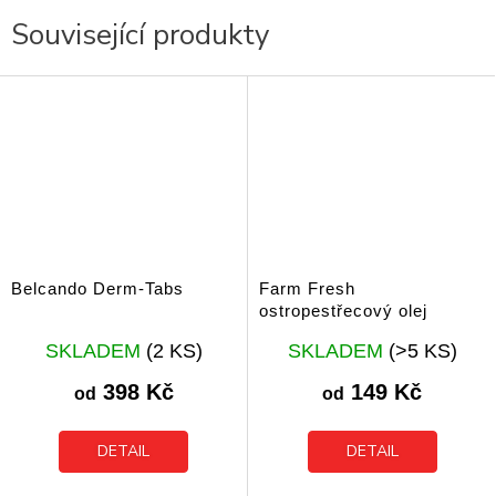
Související produkty
Belcando Derm-Tabs
Farm Fresh
ostropestřecový olej
Průměrné
Průměrné
SKLADEM
(2 KS)
SKLADEM
(>5 KS)
hodnocení
hodnocení
produktu
produktu
398 Kč
149 Kč
od
od
je
je
5,0
5,0
z
z
DETAIL
DETAIL
5
5
hvězdiček.
hvězdiček.