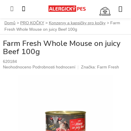
NÁKUP
KOŠÍK
Přejít
Domů
PRO KOČKY
Konzervy a kapsičky pro kočky
Farm
na
Fresh Whole Mouse on juicy Beef 100g
obsah
Farm Fresh Whole Mouse on juicy
Beef 100g
620184
Průměrné
Neohodnoceno
Podrobnosti hodnocení
Značka:
Farm Fresh
hodnocení
produktu
je
0,0
z
5
hvězdiček.