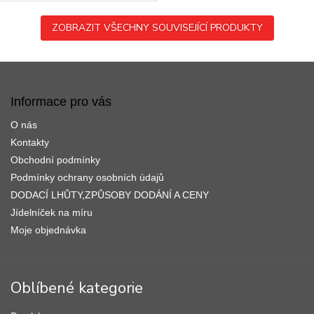
ZOBRAZIT VŠECHNY SOUVISEJÍCÍ PRODUKTY
Z
á
p
Informace pro vás
a
O nás
t
í
Kontakty
Obchodní podmínky
Podmínky ochrany osobních údajů
DODACÍ LHŮTY,ZPŮSOBY DODÁNÍ A CENY
Jídelníček na míru
Moje objednávka
Oblíbené kategorie