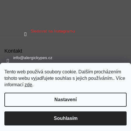
Sledovat na Instagramu
Kontakt
info
@
alergickypes.cz
797 897 837
Tento web používá soubory cookie. Dalším procházením
Sledujte nás na facebooku
tohoto webu vyjadřujete souhlas s jejich používáním.. Více
alergickypes
informací
zde
.
Nastavení
Vytvořil Shoptet
Copyright 2026
alergickypes.cz
. Všechna práva vyhrazena.
Souhlasím
Upravit nastavení cookies