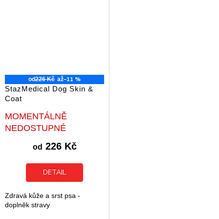
stravy pomáhá...
–11 %
od
226 Kč
až
StazMedical Dog Skin &
Coat
Průměrné
MOMENTÁLNĚ
hodnocení
NEDOSTUPNÉ
produktu
je
226 Kč
od
5,0
z
5
DETAIL
hvězdiček.
Zdravá kůže a srst psa -
doplněk stravy