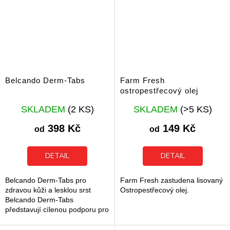
Belcando Derm-Tabs
Farm Fresh
ostropestřecový olej
Průměrné
Průměrné
SKLADEM
(2 KS)
SKLADEM
(>5 KS)
hodnocení
hodnocení
produktu
produktu
398 Kč
149 Kč
od
od
je
je
5,0
5,0
z
z
DETAIL
DETAIL
5
5
hvězdiček.
hvězdiček.
Belcando Derm-Tabs pro
Farm Fresh zastudena lisovaný
zdravou kůži a lesklou srst
Ostropestřecový olej.
Belcando Derm-Tabs
představují cílenou podporu pro
zdravou kůži a hustou srst u
dospělých psů. Tento doplněk