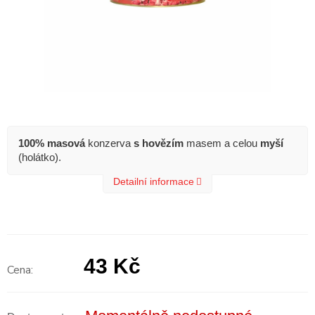
100% masová
konzerva
s hovězím
masem a celou
myší
(holátko).
Detailní informace
43 Kč
Měrná
cena: