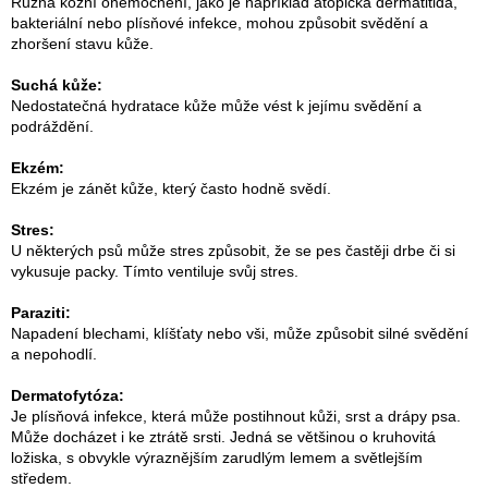
Různá kožní onemocnění, jako je například atopická dermatitida,
bakteriální nebo plísňové infekce, mohou způsobit svědění a
zhoršení stavu kůže.
Suchá kůže:
Nedostatečná hydratace kůže může vést k jejímu svědění a
podráždění.
Ekzém:
Ekzém je zánět kůže, který často hodně svědí.
Stres:
U některých psů může stres způsobit, že se pes častěji drbe či si
vykusuje packy. Tímto ventiluje svůj stres.
Paraziti:
Napadení blechami, klíšťaty nebo vši, může způsobit silné svědění
a nepohodlí.
Dermatofytóza:
Je plísňová infekce, která může postihnout kůži, srst a drápy psa.
Může docházet i ke ztrátě srsti.
Jedná se většinou o kruhovitá
ložiska, s obvykle výraznějším zarudlým lemem a světlejším
středem.