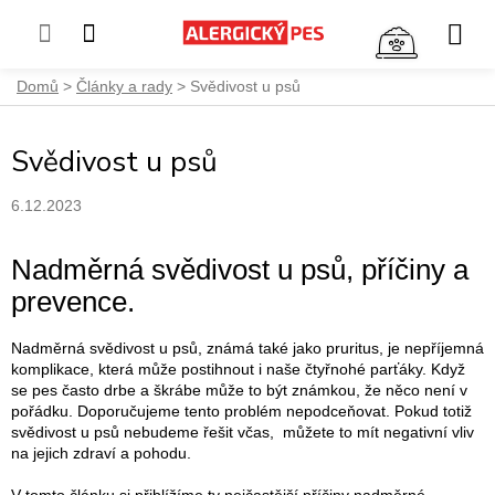
NÁKUP
KOŠÍK
Přejít
Domů
Články a rady
Svědivost u psů
na
obsah
Svědivost u psů
6.12.2023
Nadměrná svědivost u psů, příčiny a
prevence.
Nadměrná svědivost u psů, známá také jako pruritus, je nepříjemná
komplikace, která může postihnout i naše čtyřnohé parťáky. Když
se pes často drbe a škrábe může to být známkou, že něco není v
pořádku. Doporučujeme tento problém nepodceňovat. Pokud totiž
svědivost u psů nebudeme řešit včas, můžete to mít negativní vliv
na jejich zdraví a pohodu.
V tomto článku si přiblížíme ty nejčastější příčiny nadměrné