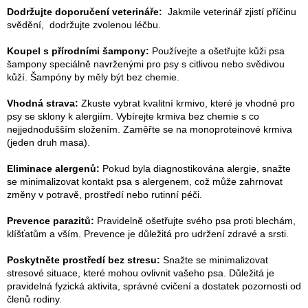
Dodržujte doporučení veterináře:
Jakmile veterinář zjistí příčinu
svědění, dodržujte zvolenou léčbu.
Koupel s přírodními šampony:
Používejte a ošetřujte kůži psa
šampony speciálně navrženými pro psy s citlivou nebo svědivou
kůží. Šampóny by měly být bez chemie.
Vhodná strava:
Zkuste vybrat kvalitní krmivo, které je vhodné pro
psy se sklony k alergiím. Vybírejte krmiva bez chemie s co
nejjednodušším složením. Zaměřte se na monoproteinové krmiva
(jeden druh masa).
Eliminace alergenů:
Pokud byla diagnostikována alergie, snažte
se minimalizovat kontakt psa s alergenem, což může zahrnovat
změny v potravě, prostředí nebo rutinní péči.
Prevence parazitů:
Pravidelně ošetřujte svého psa proti blechám,
klíšťatům a vším. Prevence je důležitá pro udržení zdravé a srsti.
Poskytněte prostředí bez stresu:
Snažte se minimalizovat
stresové situace, které mohou ovlivnit vašeho psa. Důležitá je
pravidelná fyzická aktivita, správné cvičení a dostatek pozornosti od
členů rodiny.