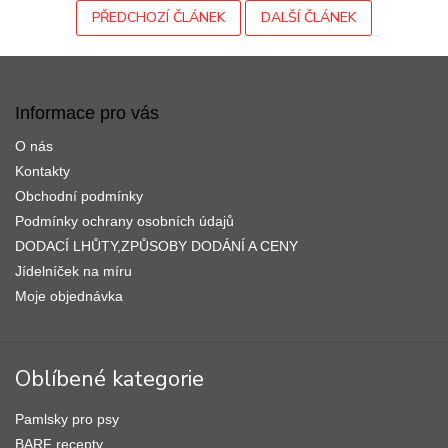
PŘEDCHOZÍ ČLÁNEK
DALŠÍ ČLÁNEK
Z
á
p
Informace pro vás
a
O nás
t
í
Kontakty
Obchodní podmínky
Podmínky ochrany osobních údajů
DODACÍ LHŮTY,ZPŮSOBY DODÁNÍ A CENY
Jídelníček na míru
Moje objednávka
Oblíbené kategorie
Pamlsky pro psy
BARF recepty