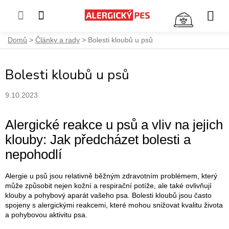
NÁKUP
KOŠÍK
Přejít
Domů
Články a rady
Bolesti kloubů u psů
na
obsah
Bolesti kloubů u psů
9.10.2023
Alergické reakce u psů a vliv na jejich
klouby: Jak předcházet bolesti a
nepohodlí
Alergie u psů jsou relativně běžným zdravotním problémem, který
může způsobit nejen kožní a respirační potíže, ale také ovlivňují
klouby a pohybový aparát vašeho psa.
Bolesti kloubů jsou často
spojeny s alergickými reakcemi, které mohou snižovat kvalitu života
a pohybovou aktivitu psa.