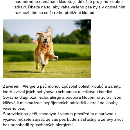
nadměrného namáhání kloubů, je důležité pro jeho kloubní
zdraví. Dbejte na to, aby váha vašeho psa byla v optimálním
rozmezí, tím se sníží riziko přetížení kloubů.
Závěrem: Alergie u psů mohou způsobit bolesti kloubů a záněty,
které ovlivní jejich pohybovou schopnost a celkovou kondici.
Správná diagnóza, léčba alergií a podpora kloubního zdraví jsou
klíčové k minimalizaci nepříjemných následků alergií na klouby
vašeho psa.
S pravidelnou péčí, vhodným životním prostředím a správnou
výživou můžete zajistit, že váš pes bude žít šťastný a zdravý život
bez nepohodlí způsobených alergiemi.