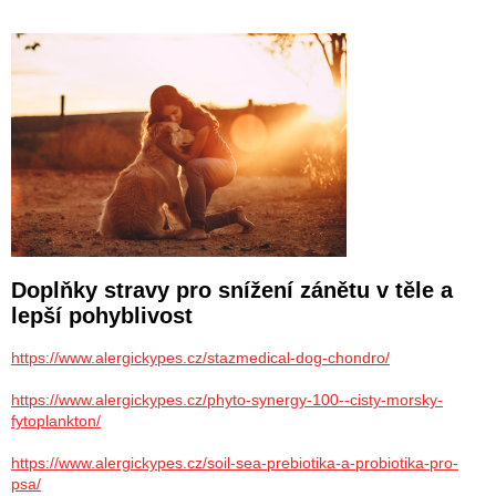
Doplňky stravy pro snížení zánětu v těle a
lepší pohyblivost
https://www.alergickypes.cz/stazmedical-dog-chondro/
https://www.alergickypes.cz/phyto-synergy-100--cisty-morsky-
fytoplankton/
https://www.alergickypes.cz/soil-sea-prebiotika-a-probiotika-pro-
psa/