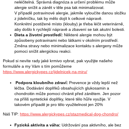
neléčitelná. Správná diagnóza a určení problému může
alergie snížit a zánět v těle psa tak minimalizovat.
V případě potravinové alergie, jakmile vyloučíte danou složku
z jídelníčku, tak by mělo dojít k celkové nápravě.
Konkrétní postižené místo (klouby) je třeba léčit veterinárně,
aby došlo k rychlejší nápravě a zbavení se tak akutní bolesti.
Dieta a životní prostředí:
Některé alergie mohou být
způsobeny potravinami nebo látkami v okolním prostředí.
Změna stravy nebo minimalizace kontaktu s alergeny může
pomoci snížit alergickou reakci.
Pokud si nevíte rady jaké krmivo vybrat, pak využijte našeho
formuláře a my Vám s tím pomůžeme
https://www.alergickypes.cz/jidelnicek-na-miru/
P
odpora kloubního zdraví:
Prevence je vždy lepší než
léčba. Dodávání doplňků obsahujících glukosamin a
chondroitin může pomoci chránit před zánětem. Jen pozor
na příliš syntetické doplňky, které tělo hůře využije. V
takovém případě je pro tělo využitelnost jen 20%
Náš TIP:
https://www.alergickypes.cz/stazmedical-dog-chondro/
Fyzická aktivita a váha:
Udržování psa aktivního, ale bez