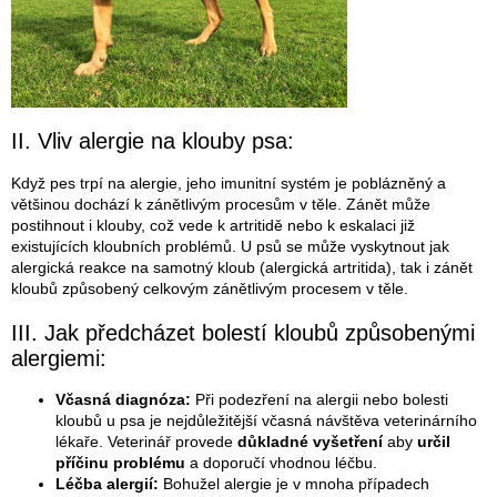
II. Vliv alergie na klouby psa:
Když pes trpí na alergie, jeho imunitní systém je poblázněný a
většinou dochází k zánětlivým procesům v těle. Zánět může
postihnout i klouby, což vede k artritidě nebo k eskalaci již
existujících kloubních problémů. U psů se může vyskytnout jak
alergická reakce na samotný kloub (alergická artritida), tak i zánět
kloubů způsobený celkovým zánětlivým procesem v těle.
III. Jak předcházet bolestí kloubů způsobenými
alergiemi:
Včasná diagnóza:
Při podezření na alergii nebo bolesti
kloubů u psa je nejdůležitější včasná návštěva veterinárního
lékaře. Veterinář provede
důkladné vyšetření
aby
určil
příčinu problému
a doporučí vhodnou léčbu.
Léčba alergií:
Bohužel alergie je v mnoha případech