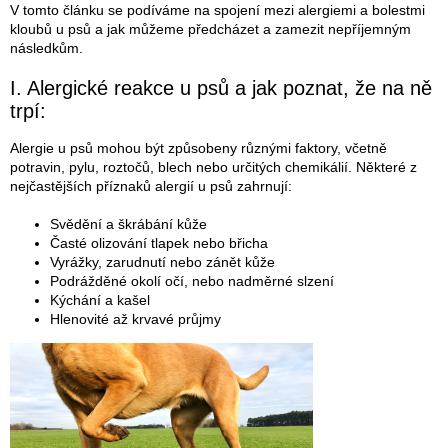
V tomto článku se podíváme na spojení mezi alergiemi a bolestmi
kloubů u psů a jak můžeme předcházet a zamezit nepříjemným
následkům.
I. Alergické reakce u psů a jak poznat, že na ně
trpí:
Alergie u psů mohou být způsobeny různými faktory, včetně
potravin, pylu, roztočů, blech nebo určitých chemikálií. Některé z
nejčastějších příznaků alergií u psů zahrnují:
Svědění a škrábání kůže
Časté olizování tlapek nebo břicha
Vyrážky, zarudnutí nebo zánět kůže
Podrážděné okolí očí, nebo nadměrné slzení
Kýchání a kašel
Hlenovité až krvavé průjmy