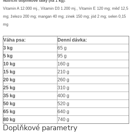
Nutriční doplňkové látky (na 1 kg):
Vitamin A 12.000 mj., Vitamin D3 1.200 mj., Vitamin E 120 mg; měď 12,5
mg; železo 200 mg; mangan 40 mg; zinek 150 mg; jód 2 mg; selen 0,15
mg
Váha psa:
Denní dávka:
3 kg
65 g
5 kg
95 g
10 kg
160 g
15 kg
210 g
20 kg
260 g
25 kg
310 g
35 kg
400 g
50 kg
520 g
65 kg
640 g
80 kg
740 g
Doplňkové parametry