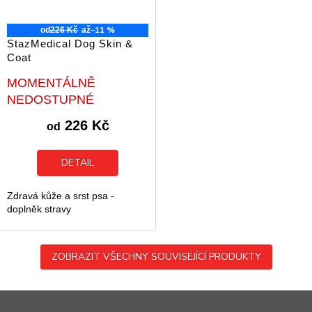
–11 %
od
226 Kč
až
StazMedical Dog Skin &
Coat
Průměrné
MOMENTÁLNĚ
hodnocení
NEDOSTUPNÉ
produktu
je
226 Kč
od
5,0
z
5
DETAIL
hvězdiček.
Zdravá kůže a srst psa -
doplněk stravy
ZOBRAZIT VŠECHNY SOUVISEJÍCÍ PRODUKTY
Z