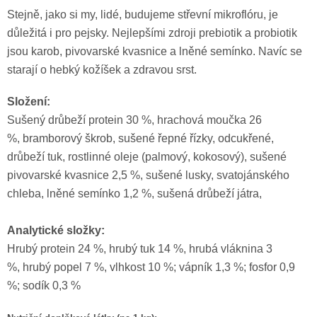
Stejně, jako si my, lidé, budujeme střevní mikroflóru, je
důležitá i pro pejsky. Nejlepšími zdroji prebiotik a probiotik
jsou karob, pivovarské kvasnice a lněné semínko. Navíc se
starají o hebký kožíšek a zdravou srst.
Složení:
Sušený drůbeží protein 30 %, hrachová moučka 26
%, bramborový škrob, sušené řepné řízky, odcukřené,
drůbeží tuk, rostlinné oleje (palmový, kokosový), sušené
pivovarské kvasnice 2,5 %, sušené lusky, svatojánského
chleba, lněné semínko 1,2 %, sušená drůbeží játra,
Analytické složky:
Hrubý protein 24 %, hrubý tuk 14 %, hrubá vláknina 3
%, hrubý popel 7 %, vlhkost 10 %; vápník 1,3 %; fosfor 0,9
%; sodík 0,3 %