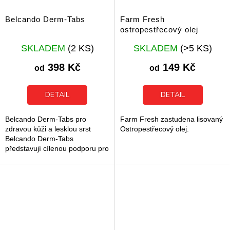
Belcando Derm-Tabs
Farm Fresh
ostropestřecový olej
Průměrné
Průměrné
SKLADEM
(2 KS)
SKLADEM
(>5 KS)
hodnocení
hodnocení
produktu
produktu
398 Kč
149 Kč
od
od
je
je
5,0
5,0
z
z
DETAIL
DETAIL
5
5
hvězdiček.
hvězdiček.
Belcando Derm-Tabs pro
Farm Fresh zastudena lisovaný
zdravou kůži a lesklou srst
Ostropestřecový olej.
Belcando Derm-Tabs
představují cílenou podporu pro
zdravou kůži a hustou srst u
dospělých psů. Tento doplněk
stravy pomáhá...