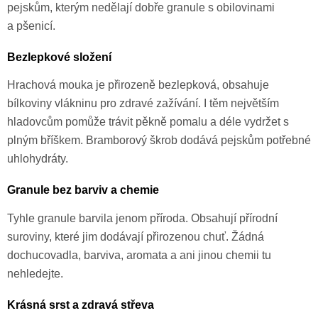
pejskům, kterým nedělají dobře granule s obilovinami
a pšenicí.
Bezlepkové složení
Hrachová mouka je přirozeně bezlepková, obsahuje
bílkoviny vlákninu pro zdravé zažívání. I těm největším
hladovcům pomůže trávit pěkně pomalu a déle vydržet s
plným bříškem. Bramborový škrob dodává pejskům potřebné
uhlohydráty.
Granule bez barviv a chemie
Tyhle granule barvila jenom příroda. Obsahují přírodní
suroviny, které jim dodávají přirozenou chuť. Žádná
dochucovadla, barviva, aromata a ani jinou chemii tu
nehledejte.
Krásná srst a zdravá střeva