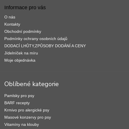
á
p
Informace pro vás
a
O nás
t
í
Kontakty
Obchodní podmínky
Podmínky ochrany osobních údajů
DODACÍ LHŮTY,ZPŮSOBY DODÁNÍ A CENY
Jídelníček na míru
Moje objednávka
Oblíbené kategorie
Pamlsky pro psy
BARF recepty
Krmivo pro alergické psy
Masové konzervy pro psy
Vitamíny na klouby