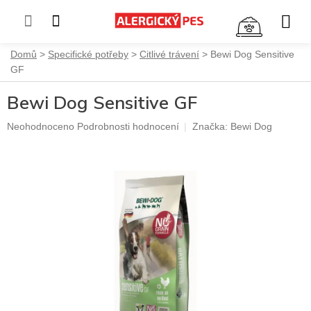
NÁKUP
KOŠÍK
Přejít
Domů
Specifické potřeby
Citlivé trávení
Bewi Dog Sensitive
na
GF
obsah
Bewi Dog Sensitive GF
Průměrné
Neohodnoceno
Podrobnosti hodnocení
Značka:
Bewi Dog
hodnocení
produktu
je
0,0
z
5
hvězdiček.