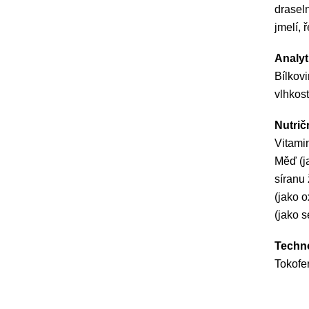
draseln
jmelí, 
Analyt
Bílkov
vlhkost
Nutrič
Vitamin
Měď (j
síranu 
(jako 
(jako s
Techno
Tokofer