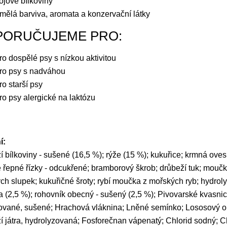
ójové bílkoviny
mělá barviva, aromata a konzervační látky
PORUČUJEME PRO:
ro dospělé psy s nízkou aktivitou
ro psy s nadváhou
ro starší psy
ro psy alergické na laktózu
í:
í bílkoviny - sušené (16,5 %); rýže (15 %); kukuřice; krmná ov
 řepné řízky - odcukřené; bramborový škrob; drůbeží tuk; moučk
ch slupek; kukuřičné šroty; rybí moučka z mořských ryb; hydro
a (2,5 %); rohovník obecný - sušený (2,5 %); Pivovarské kvasnic
vované, sušené; Hrachová vláknina; Lněné semínko; Lososový ol
í játra, hydrolyzovaná; Fosforečnan vápenatý; Chlorid sodný; C