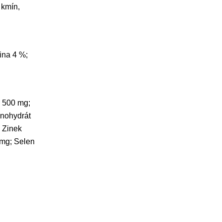
 kmín,
ina 4 %;
n 500 mg;
onohydrát
; Zinek
 mg; Selen