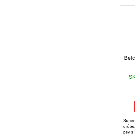
Belc
S
Super
drůbe
psy s