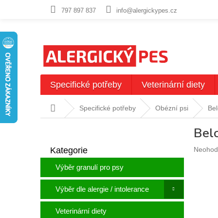
Přejít
797 897 837
info@alergickypes.cz
na
obsah
Specifické potřeby
Veterinární diety
Domů
Specifické potřeby
Obézní psi
Be
P
Bel
o
Přeskočit
s
Průměr
Kategorie
Neohod
kategorie
t
hodnoc
r
Výběr granulí pro psy
produkt
a
je
n
0,0
Výběr dle alergie / intolerance
n
z
5
í
Veterinární diety
hvězdič