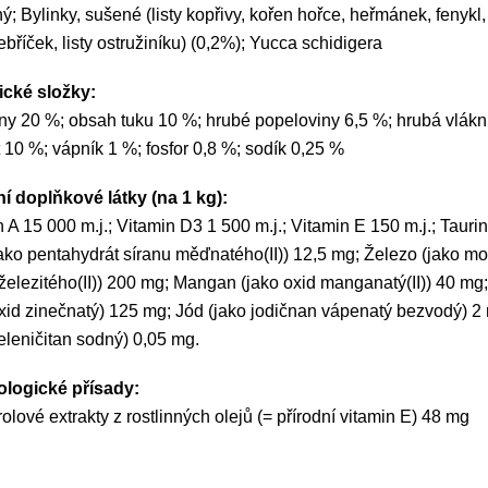
ý; Bylinky, sušené (listy kopřivy, kořen hořce, heřmánek, fenykl,
řebříček, listy ostružiníku) (0,2%); Yucca schidigera
ické složky:
iny 20 %; obsah tuku 10 %; hrubé popeloviny 6,5 %; hrubá vlákn
 10 %; vápník 1 %; fosfor 0,8 %; sodík 0,25 %
ní doplňkové látky (na 1 kg):
 A 15 000 m.j.; Vitamin D3 1 500 m.j.; Vitamin E 150 m.j.; Tauri
ako pentahydrát síranu měďnatého(II)) 12,5 mg; Železo (jako m
železitého(II)) 200 mg; Mangan (jako oxid manganatý(II)) 40 mg
oxid zinečnatý) 125 mg; Jód (jako jodičnan vápenatý bezvodý) 2
eleničitan sodný) 0,05 mg.
logické přísady:
olové extrakty z rostlinných olejů (= přírodní vitamin E) 48 mg