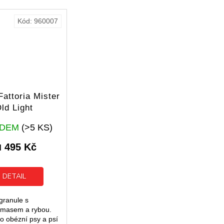
Kód:
960007
attoria Mister
ld Light
Průměrné
ADEM
(>5 KS)
hodnocení
produktu
495 Kč
d
je
5,0
z
DETAIL
5
hvězdiček.
granule s
 masem a rybou.
o obézní psy a psí