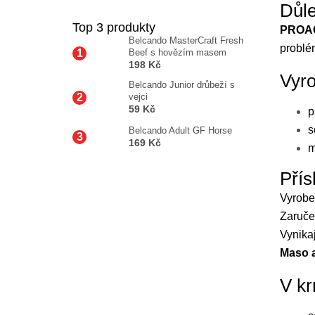
Důle
Top 3 produkty
PROA
Belcando MasterCraft Fresh
problé
Beef s hovězím masem
198 Kč
Vyr
Belcando Junior drůbeží s
vejci
59 Kč
p
s
Belcando Adult GF Horse
169 Kč
m
Přísl
Vyrobe
Zaruče
Vynikaj
Maso a
V kr