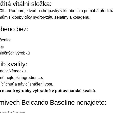
žitá vitální složka:
GIL
- Podporuje tvorbu chrupavky v kloubech a pomáhá předch
mům s klouby díky hydrolyzátu želatiny a kolagenu.
obeno bez:
šenice
óji
léčných výrobků
ib kvality:
no v Německu.
ně nejlepší ingredience.
ící chuť a trávicí snášenlivost.
 masné výrobky výhradně v potravinářské kvalitě.
mivech Belcando Baseline nenajdete: