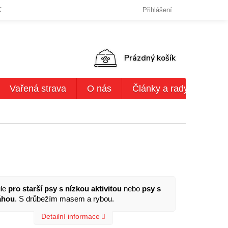
KY OCHRANY OSOBNÍCH ÚDAJŮ
DODACÍ LHŮTY,ZPŮSOBY DODÁN
Přihlášení
NÁKUPNÍ
Prázdný košík
KOŠÍK
Vařená strava
O nás
Články a rady
AKČ
le
pro starší psy s nízkou aktivitou
nebo
psy s
áhou
. S drůbežím masem a rybou.
Detailní informace