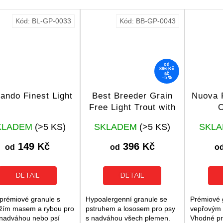
Kód:
BL-GP-0033
Kód:
BB-GP-0043
od
396 Kč
až
–5 %
ando Finest Light
Best Breeder Grain
Nuova F
Free Light Trout with
O
Salmon, Sweet Potato
Průměrné
Průměrné
KLADEM
(>5 KS)
SKLADEM
(>5 KS)
SKL
& Asparagus
hodnocení
hodnocení
produktu
produktu
149 Kč
396 Kč
od
od
o
je
je
5,0
5,0
z
z
DETAIL
DETAIL
5
5
hvězdiček.
hvězdiček.
prémiové granule s
Hypoalergenní granule se
Prémiové 
žím masem a rybou pro
pstruhem a lososem pro psy
vepřovým
 nadváhou nebo psí
s nadváhou všech plemen.
Vhodné pr