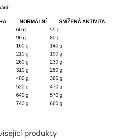
vání:
ÁHA
NORMÁLNÍ
SNÍŽENÁ AKTIVITA
60 g
55 g
90 g
80 g
160 g
140 g
210 g
190 g
260 g
230 g
310 g
280 g
400 g
360 g
520 g
470 g
640 g
570 g
740 g
660 g
isející produkty