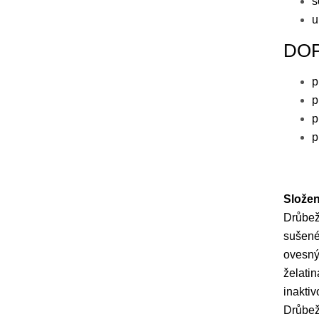
s
u
DO
p
p
p
p
Složen
Drůbež
sušené
ovesný
želatin
inakti
Drůbež