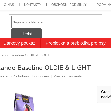
O NÁS
KONTAKTY
OBCHODNÍ PODMÍNKY
PODMÍN
Hledat
Dárkový poukaz
Probiotika a prebiotika pro psy
lcando Baseline OLDIE & LIGHT
cando Baseline OLDIE & LIGHT
né
noceno
Podrobnosti hodnocení
Značka:
Belcando
ení
u
Granu
nadv
ek.