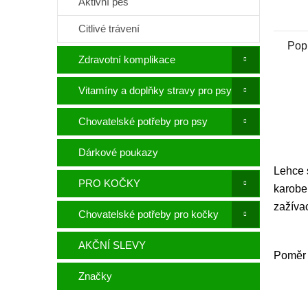
Aktivní pes
Citlivé trávení
Pop
Zdravotní komplikace
Vitamíny a doplňky stravy pro psy
Chovatelské potřeby pro psy
Dárkové poukazy
Lehce 
PRO KOČKY
karobe
zažíva
Chovatelské potřeby pro kočky
AKČNÍ SLEVY
Poměr 
Značky