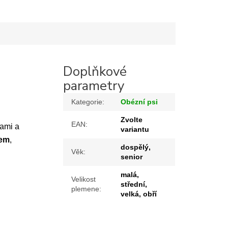
Doplňkové
parametry
Kategorie
:
Obézní psi
Zvolte
EAN
:
kami a
variantu
kem
,
dospělý,
Věk
:
senior
malá,
Velikost
střední,
plemene
:
velká, obří