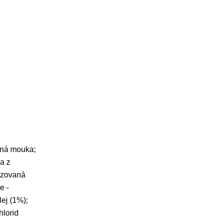
esná mouka;
a z
lyzovaná
e -
ej (1%);
hlorid