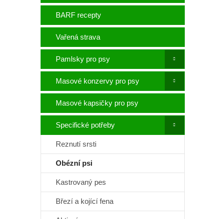
p
a
BARF recepty
n
e
Vařená strava
l
Pamlsky pro psy
Masové konzervy pro psy
Masové kapsičky pro psy
Specifické potřeby
Reznutí srsti
Obézní psi
Kastrovaný pes
Březí a kojící fena