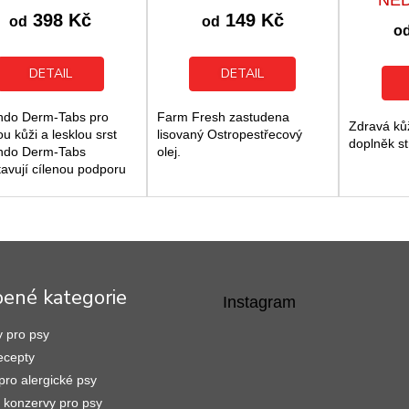
produktu
produktu
398 Kč
149 Kč
od
od
je
je
o
5,0
5,0
z
z
DETAIL
DETAIL
5
5
hvězdiček.
hvězdiček.
ndo Derm-Tabs pro
Farm Fresh zastudena
Zdravá kůž
u kůži a lesklou srst
lisovaný Ostropestřecový
doplněk st
ndo Derm-Tabs
olej.
tavují cílenou podporu
dravou kůži a hustou
 dospělých psů. Tento
ěk stravy pomáhá...
bené kategorie
Instagram
 pro psy
ecepty
pro alergické psy
konzervy pro psy