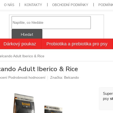
O NÁS
KONTAKTY
OBCHODNÍ PODMÍNKY
PODMÍN
Hledat
Dárkový poukaz
Probiotika a prebiotika pro psy
elcando Adult Iberico & Rice
ando Adult Iberico & Rice
né
ocení
Podrobnosti hodnocení
Značka:
Belcando
ení
u
Super
psy
s
ek.