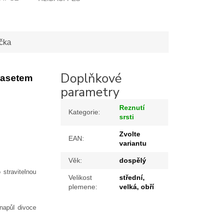
čka
Doplňkové
rasetem
parametry
Reznutí
Kategorie
:
srsti
Zvolte
EAN
:
variantu
Věk
:
dospělý
stravitelnou
Velikost
střední,
plemene
:
velká, obří
napůl divoce