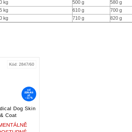
0 kg
500 g
580 g
5 kg
610 g
700 g
0 kg
710 g
820 g
Kód:
2847/60
od
226 Kč
až
–11 %
dical Dog Skin
& Coat
Průměrné
MENTÁLNĚ
hodnocení
DOSTUPNÉ