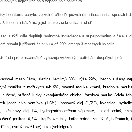
 dubových hájích jižního a západního Španělska.
íky bohatému pohybu ve volné přírodě, pozvolnému tloustnutí a speciální d
a žaludech a trávě má jejich maso zcela unikátní chuť.
aso a rýži dále doplňují hodnotné ingredience a superpotraviny v čele s c
teré obsahují přírodní želatinu a až 20% omega 3 mastných kyselin.
ato řada proto maximálně vyhovuje výživovým potřebám dospělých psů.
:
vepřové maso (játra, slezina, ledviny) 30%, rýže 29%, Iberico sušený vep
rybí moučka z mořských ryb 9%, ovesná mouka krmná, hrachová mouka,
e sušené, sušené lusky svatojánského chleba, fazolová mouka (Vicia faba
ých jader, chia semínka (1,5%), lososový olej (1,5%), kvasnice, hydroli
, světlicový olej 1%, hydrogenfosforečnan vápenatý, chlorid sodný, chlor
sušené (celkem 0,2% - kopřivové listy, kořen hořce, zeměžluč, heřmánek, 
bříček, ostružinové listy), juka (schidigera)