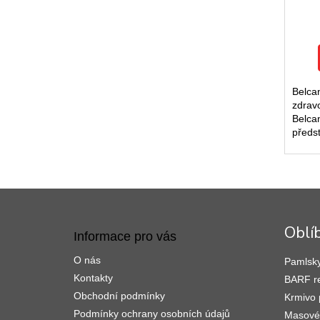
Belca
zdravo
Belca
předs
pro z
srst u
dopln
Z
á
p
Oblí
Informace pro vás
a
t
O nás
Pamlsky
í
Kontakty
BARF r
Obchodní podmínky
Krmivo 
Podmínky ochrany osobních údajů
Masové 