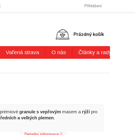
KY OCHRANY OSOBNÍCH ÚDAJŮ
DODACÍ LHŮTY,ZPŮSOBY DODÁN
Přihlášení
NÁKUPNÍ
Prázdný košík
KOŠÍK
Vařená strava
O nás
Články a rady
AKČ
prémiové
granule s vepřovým
masem a
rýží
pro
tředních a velkých plemen
.
Detailní informace