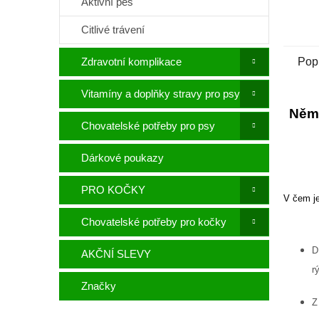
Aktivní pes
Citlivé trávení
Zdravotní komplikace
Pop
Vitamíny a doplňky stravy pro psy
Něme
Chovatelské potřeby pro psy
Dárkové poukazy
PRO KOČKY
V čem je
Chovatelské potřeby pro kočky
D
AKČNÍ SLEVY
r
Značky
Z