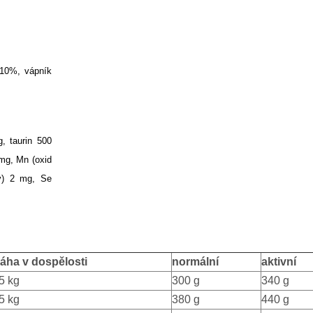
 10%, vápník
, taurin 500
mg, Mn (oxid
ý) 2 mg, Se
áha v dospělosti
normální
aktivní
5 kg
300 g
340 g
5 kg
380 g
440 g