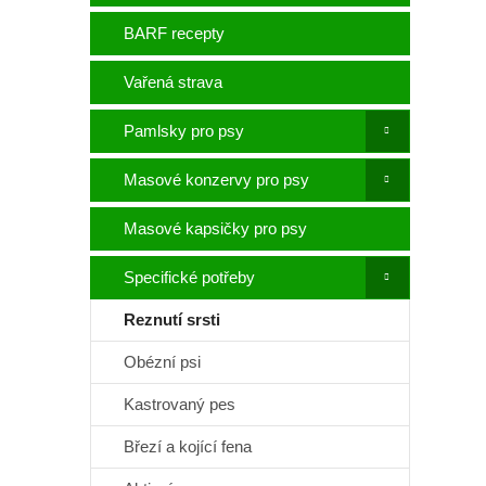
p
a
BARF recepty
n
e
Vařená strava
l
Pamlsky pro psy
Masové konzervy pro psy
Masové kapsičky pro psy
Specifické potřeby
Reznutí srsti
Obézní psi
Kastrovaný pes
Březí a kojící fena