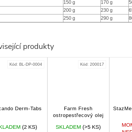
150 g
170 g
5
200 g
230 g
6
250 g
290 g
8
isející produkty
Kód:
BL-DP-0004
Kód:
200017
cando Derm-Tabs
Farm Fresh
StazMe
ostropestřecový olej
Průměrné
Průměrné
MO
KLADEM
(2 KS)
SKLADEM
(>5 KS)
hodnocení
hodnocení
NE