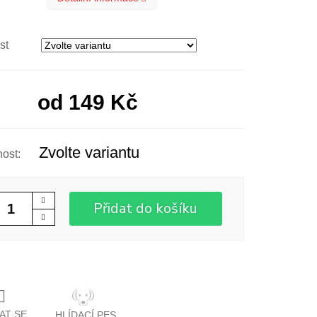
st
od
149 Kč
Zvolte variantu
Přidat do košíku
AT SE
HLÍDACÍ PES