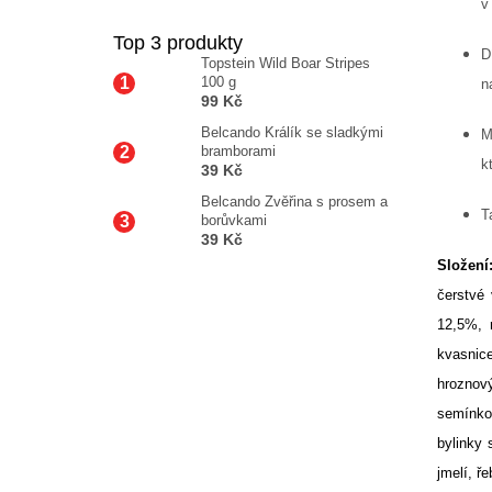
v
Top 3 produkty
D
Topstein Wild Boar Stripes
100 g
n
99 Kč
Belcando Králík se sladkými
M
bramborami
k
39 Kč
Belcando Zvěřina s prosem a
T
borůvkami
39 Kč
Složení
čerstvé 
12,5%, 
kvasnic
hroznov
semínko
bylinky 
jmelí, ře