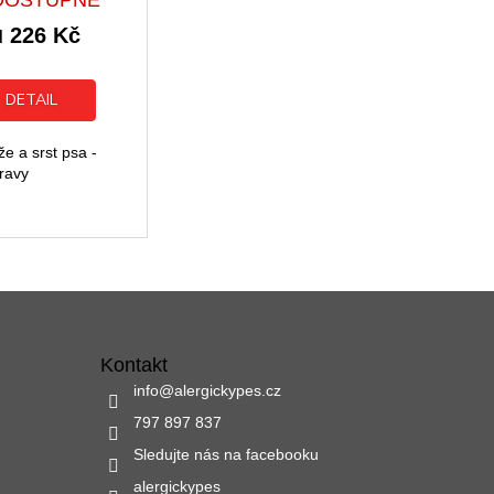
produktu
226 Kč
je
d
5,0
z
5
DETAIL
hvězdiček.
e a srst psa -
ravy
Kontakt
info
@
alergickypes.cz
797 897 837
Sledujte nás na facebooku
alergickypes