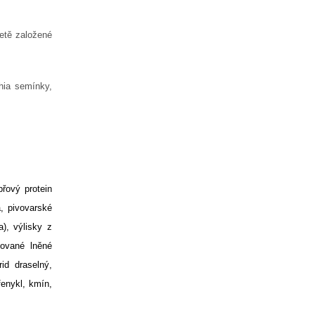
ietě založené
hia semínky,
řový protein
 pivovarské
), výlisky z
zované lněné
id draselný,
fenykl, kmín,