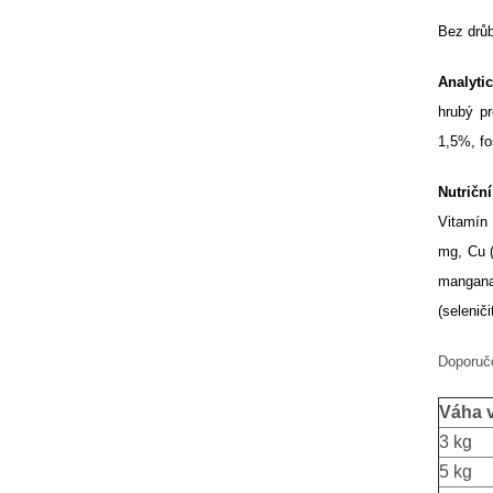
Bez drůb
Analyti
hrubý p
1,5%, fo
Nutriční
Vitamín
mg, Cu (
mangana
(selenič
Doporuč
Váha 
3 kg
5 kg