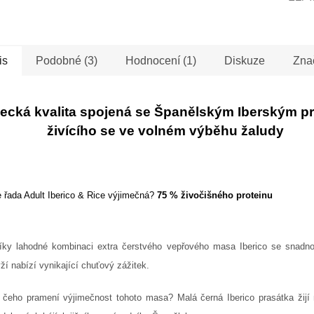
is
Podobné (3)
Hodnocení (1)
Diskuze
Zna
cká kvalita spojená se Španělským Iberským p
živícího se ve volném výběhu žaludy
 řada Adult Iberico
&
Rice výjimečná?
75 % živočišného proteinu
íky lahodné kombinaci extra čerstvého vepřového masa Iberico se snadno 
ýží nabízí vynikající chuťový zážitek.
 čeho pramení výjimečnost tohoto masa? Malá černá Iberico prasátka žijí 